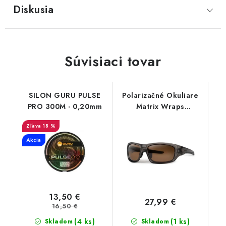
Diskusia
Súvisiaci tovar
SILON GURU PULSE
Polarizačné Okuliare
PRO 300M - 0,20mm
Matrix Wraps
Polarised Sunglasses
18 %
Akcia
13,50 €
27,99 €
16,50 €
(4 ks)
(1 ks)
Skladom
Skladom