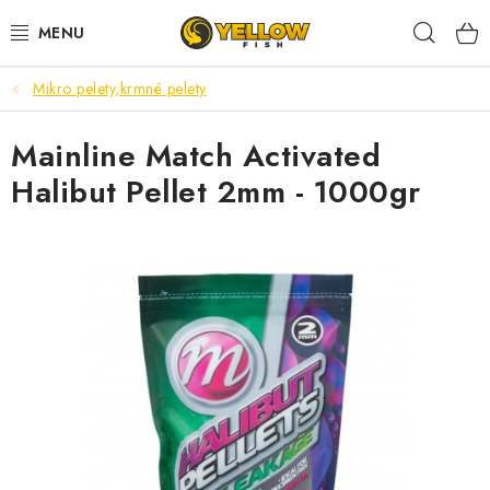
Prejsť
Hľad
na
obsah
Mikro pelety,krmné pelety
NOVINKY 2026
Mainline Match Activated
LETNÉ ZĽAVY
Halibut Pellet 2mm - 1000gr
HALDORADO
PRÚTY
NAVIJAKY
ARÓMY
KRMIVÁ,NÁSTRAHY