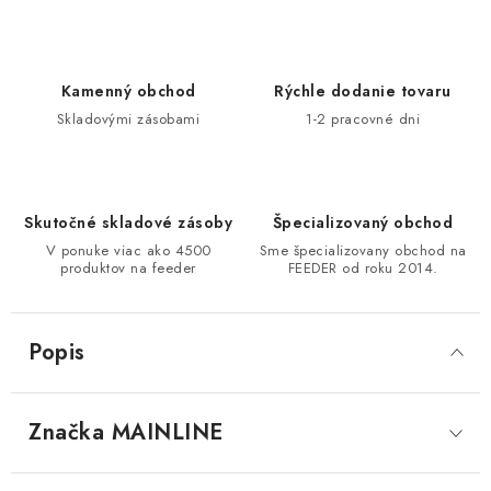
DOPRAVA
VŠEOBECNÉ NARIADENIE O BEZPEČNOSTI
Kamenný obchod
Rýchle dodanie tovaru
PRODUKTOV (GPSR)
Skladovými zásobami
1-2 pracovné dni
ZNAČKY
Doprava
Navštívte našu predajňu v MARCELOVEJ »
Skutočné skladové zásoby
Špecializovaný obchod
V ponuke viac ako 4500
Sme špecializovany obchod na
produktov na feeder
FEEDER od roku 2014.
Popis
Značka
 MAINLINE