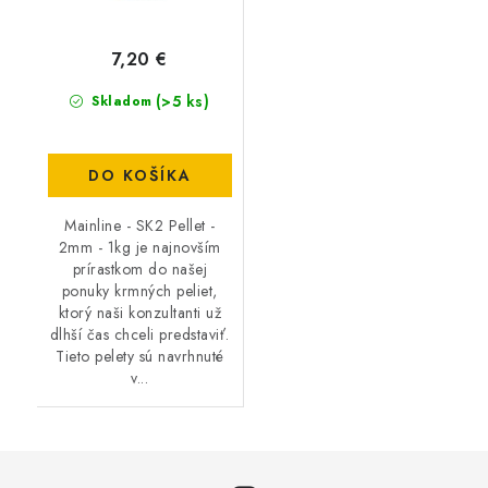
7,20 €
(>5 ks)
Skladom
DO KOŠÍKA
Mainline - SK2 Pellet -
2mm - 1kg je najnovším
prírastkom do našej
ponuky krmných peliet,
ktorý naši konzultanti už
dlhší čas chceli predstaviť.
Tieto pelety sú navrhnuté
v...