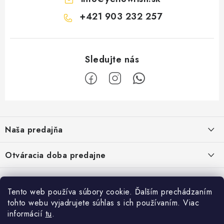
+421 903 232 257
Z
á
Naša predajňa
p
ä
Kristian Szikonya-YELLOWFISH
,
Otváracia doba predajne
Námestie Slobody 1164/1,
t
946 32 Marcelová
i
Pondelok-Piatok: 8.00-17.00 hod.
Google map - plánovanie cesty
Informácie
Obedňajšia prestávka 12.00-12.30 hod.
e
Pozrite Google mapu
Tento web používa súbory cookie. Ďalším prechádzaním
Sobota : 8.00-12.00 hod.
O nás
tohto webu vyjadrujete súhlas s ich používaním. Viac
Facebook
Vernostný program
informácií
tu
.
Napíšte nám