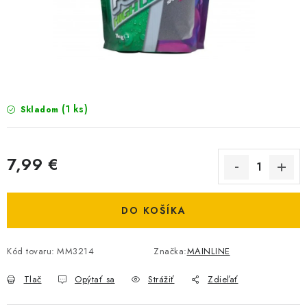
BIŽUTERIA-DOPLNKY
TAŠKY A PÚZDRA
PRETEKÁRSKE SEDAČKY
NA STUDENÚ VODU
(1 ks)
Skladom
DARČEKOVÝ POUKAZ
7,99 €
OBCHODNÉ PODMIENKY
Jednotková cena:
DO KOŠÍKA
MOJA OBJEDNÁVKA
VRATKY - ODSTÚPENIE OD ZMLUVY - REKLAMACIU
Kód tovaru:
MM3214
Značka:
MAINLINE
Tlač
Opýtať sa
Strážiť
Zdieľať
KONTAKTY