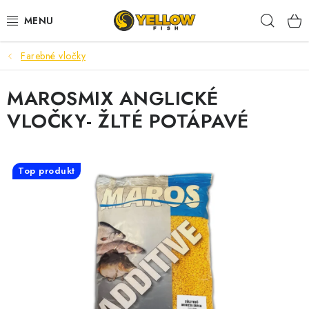
Prejsť
Hľad
na
obsah
Farebné vločky
NOVINKY 2026
MAROSMIX ANGLICKÉ
LETNÉ ZĽAVY
VLOČKY- ŽLTÉ POTÁPAVÉ
HALDORADO
PRÚTY
Top produkt
NAVIJAKY
ARÓMY
KRMIVÁ,NÁSTRAHY