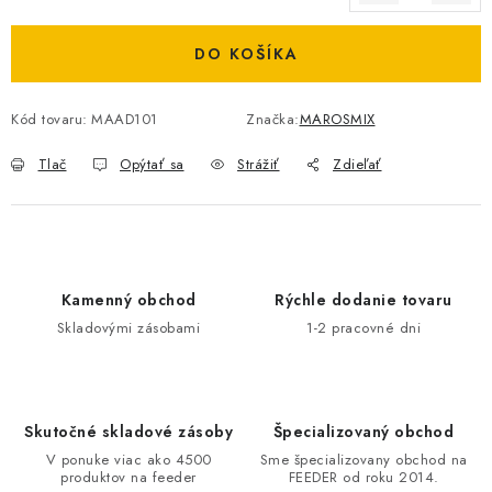
Jednotková cena:
DOPRAVA
DO KOŠÍKA
VŠEOBECNÉ NARIADENIE O BEZPEČNOSTI
PRODUKTOV (GPSR)
Kód tovaru:
MAAD101
Značka:
MAROSMIX
ZNAČKY
Tlač
Opýtať sa
Strážiť
Zdieľať
Doprava
Navštívte našu predajňu v MARCELOVEJ »
Kamenný obchod
Rýchle dodanie tovaru
Skladovými zásobami
1-2 pracovné dni
Skutočné skladové zásoby
Špecializovaný obchod
V ponuke viac ako 4500
Sme špecializovany obchod na
produktov na feeder
FEEDER od roku 2014.