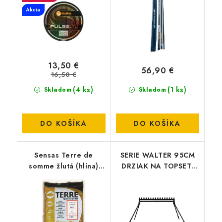
Akcia
13,50 €
56,90 €
16,50 €
(4 ks)
(1 ks)
Skladom
Skladom
DO KOŠÍKA
DO KOŠÍKA
Sensas Terre de
SERIE WALTER 95CM
somme žlutá (hlína)
DRZIAK NA TOPSET-
2kg Terre de somme
PRUT
žltá (hlina) 2kg