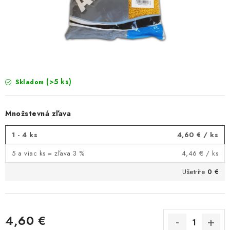
BIŽUTERIA-DOPLNKY
TAŠKY A PÚZDRA
PRETEKÁRSKE SEDAČKY
NA STUDENÚ VODU
(>5 ks)
Skladom
DARČEKOVÝ POUKAZ
Množstevná zľava
OBCHODNÉ PODMIENKY
1 - 4 ks
4,60 €
/ ks
5 a viac ks = zľava 3 %
4,46 €
/ ks
MOJA OBJEDNÁVKA
Ušetríte
0 €
VRATKY - ODSTÚPENIE OD ZMLUVY - REKLAMACIU
KONTAKTY
4,60 €