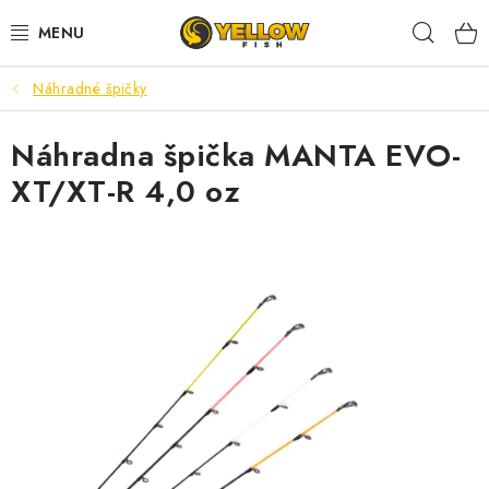
Prejsť
Hľad
na
obsah
Náhradné špičky
NOVINKY 2026
Náhradna špička MANTA EVO-
LETNÉ ZĽAVY
XT/XT-R 4,0 oz
HALDORADO
PRÚTY
NAVIJAKY
ARÓMY
KRMIVÁ,NÁSTRAHY