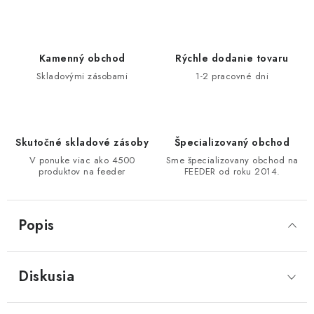
DOPRAVA
VŠEOBECNÉ NARIADENIE O BEZPEČNOSTI
Kamenný obchod
Rýchle dodanie tovaru
PRODUKTOV (GPSR)
Skladovými zásobami
1-2 pracovné dni
ZNAČKY
Doprava
Navštívte našu predajňu v MARCELOVEJ »
Skutočné skladové zásoby
Špecializovaný obchod
V ponuke viac ako 4500
Sme špecializovany obchod na
produktov na feeder
FEEDER od roku 2014.
Popis
Diskusia