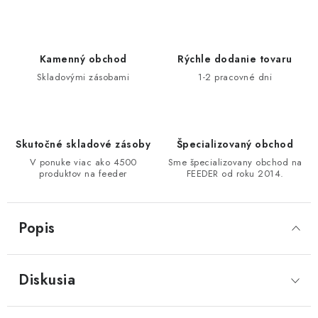
DOPRAVA
VŠEOBECNÉ NARIADENIE O BEZPEČNOSTI
Kamenný obchod
Rýchle dodanie tovaru
PRODUKTOV (GPSR)
Skladovými zásobami
1-2 pracovné dni
ZNAČKY
Doprava
Navštívte našu predajňu v MARCELOVEJ »
Skutočné skladové zásoby
Špecializovaný obchod
V ponuke viac ako 4500
Sme špecializovany obchod na
produktov na feeder
FEEDER od roku 2014.
Popis
Diskusia