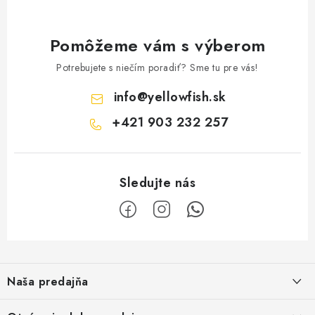
Pomôžeme vám s výberom
Potrebujete s niečím poradiť? Sme tu pre vás!
info
@
yellowfish.sk
+421 903 232 257
Z
á
Naša predajňa
p
ä
Kristian Szikonya-YELLOWFISH
,