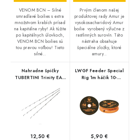
VENOM BCN – Silné
Prvým členom našej
smradlavé boilies s extra
produktovej rady Amur je
množstvom krabích prísad
vysokosacharidový Amur
na kapitálne ryby! Ak túžite
boilie vyrobený výlučne z
po kapitálnych úlovkoch,
rastlinných surovín. Táto
VENOM BCN boilies sú
nástraha obsahuje
tou pravou voľbou! Tieto
špeciálne zložky, ktoré
silné...
amury...
Nahradne špičky
LWGF Feeder Special
TUBERTINI Trinity EA -
Rig 1m háčik 10-
1,5 oz
0,17mm Silon
12,50 €
5,90 €