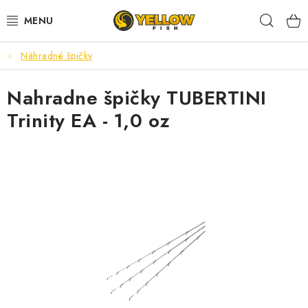
Prejsť
Hľad
na
obsah
Náhradné špičky
NOVINKY 2026
Nahradne špičky TUBERTINI
LETNÉ ZĽAVY
Trinity EA - 1,0 oz
HALDORADO
PRÚTY
NAVIJAKY
ARÓMY
KRMIVÁ,NÁSTRAHY