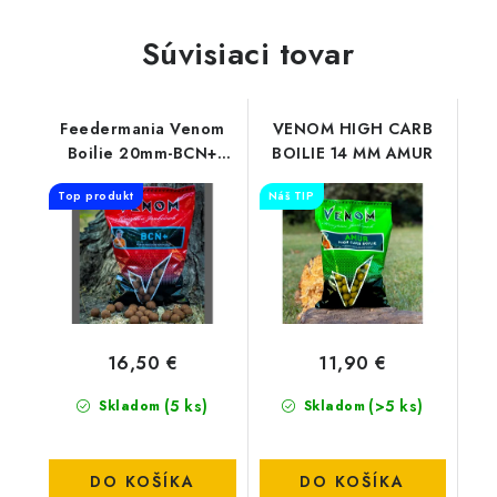
Súvisiaci tovar
Feedermania Venom
VENOM HIGH CARB
Boilie 20mm-BCN+
BOILIE 14 MM AMUR
900G
Top produkt
Náš TIP
16,50 €
11,90 €
(5 ks)
(>5 ks)
Skladom
Skladom
DO KOŠÍKA
DO KOŠÍKA