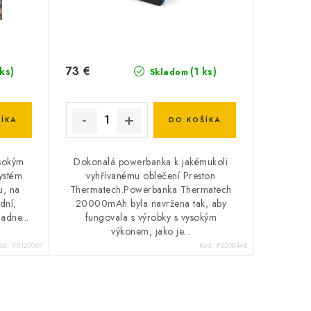
73 €
 ks)
(1 ks)
Skladom
ÍKA
DO KOŠÍKA
sokým
Dokonalá powerbanka k jakémukoli
systém
vyhřívanému oblečení Preston
u, na
Thermatech.Powerbanka Thermatech
dní,
20000mAh byla navržena tak, aby
adne...
fungovala s výrobky s vysokým
výkonem, jako je...
ód:
V0127067
Kód:
P0200448