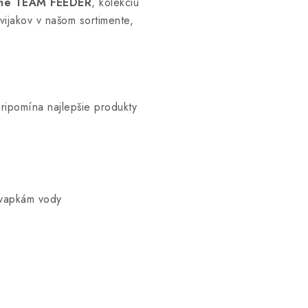
me TEAM FEEDER
, kolekciu
ijakov v našom sortimente,
ipomína najlepšie produkty
kvapkám vody