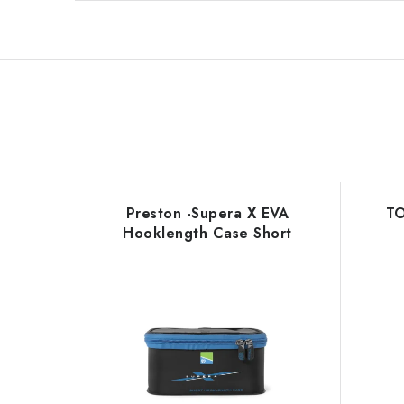
Preston -Supera X EVA
TO
Hooklength Case Short