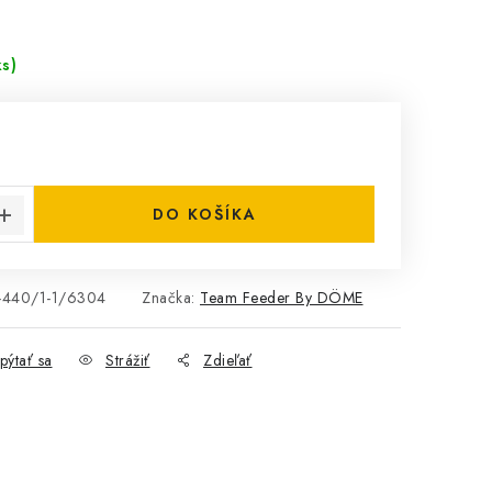
ks)
cena:
DO KOŠÍKA
-440/1-1/6304
Značka:
Team Feeder By DÖME
pýtať sa
Strážiť
Zdieľať