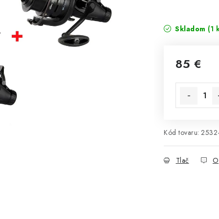
Skladom
(1 
85 €
Jednotková 
Kód tovaru:
2532
Tlač
O