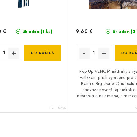
0 €
9,60 €
(1 ks)
(3
Skladom
Skladom
DO KOŠÍKA
DO KOŠ
Pop Up VENOM nástrahy s vy
vztlakom prišli vyladené pre 
Ronnie Rig. Má pružnú textúr
nadvazce vydrží aj niekoľko 
nepraská a neláme sa, s mimori
Kód:
TM628
K