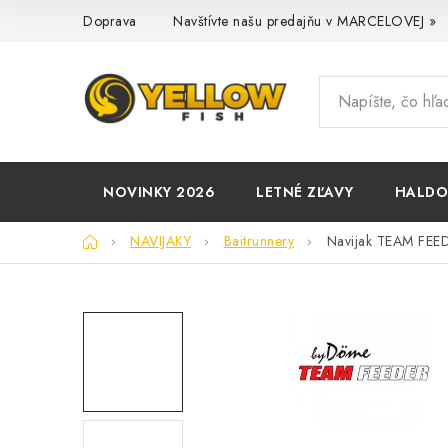
Prejsť
Doprava
Navštívte našu predajňu v MARCELOVEJ »
na
obsah
NOVINKY 2026
LETNÉ ZĽAVY
HALD
Domov
NAVIJAKY
Baitrunnery
Navijak TEAM FE