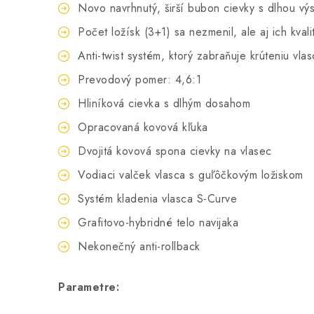
Novo navrhnutý, širší bubon cievky s dlhou vý
Počet ložísk (3+1) sa nezmenil, ale aj ich kval
Anti-twist systém, ktorý zabraňuje krúteniu vlas
Prevodový pomer: 4,6:1
Hliníková cievka s dlhým dosahom
Opracovaná kovová kľuka
Dvojitá kovová spona cievky na vlasec
Vodiaci valček vlasca s guľôčkovým ložiskom
Systém kladenia vlasca S-Curve
Grafitovo-hybridné telo navijaka
Nekonečný anti-rollback
Parametre: