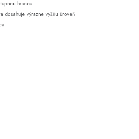
stupnou hranou
ita dosahuje výrazne vyššiu úroveň
ca