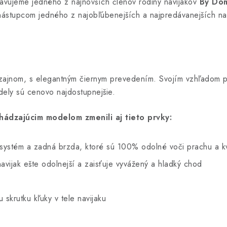
avujeme jedného z najnovších členov rodiny navijakov
By Dö
 nástupcom jedného z najobľúbenejších a najpredávanejších nav
zajnom, s elegantným čiernym prevedením. Svojím vzhľadom pr
dely sú cenovo najdostupnejšie.
ádzajúcim modelom zmenili aj tieto prvky:
ý systém a zadná brzda, ktoré sú 100% odolné voči prachu a 
avijak ešte odolnejší a zaisťuje vyvážený a hladký chod
 skrutku kľuky v tele navijaku