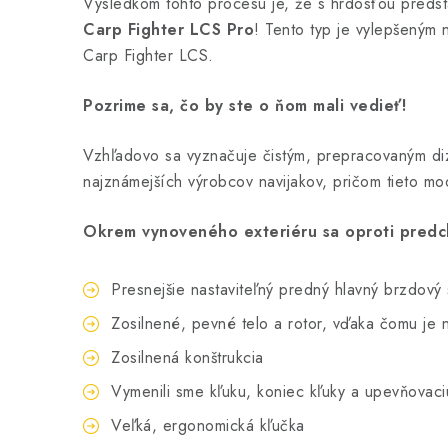
Výsledkom tohto procesu je, že s hrdosťou predst
Carp Fighter LCS Pro
! Tento typ je vylepšeným
Carp Fighter LCS.
Pozrime sa, čo by ste o ňom mali vedieť!
Vzhľadovo sa vyznačuje čistým, prepracovaným di
najznámejších výrobcov navijakov, pričom tieto mo
Okrem vynoveného exteriéru sa oproti predch
Presnejšie nastaviteľný predný hlavný brzdov
Zosilnené, pevné telo a rotor, vďaka čomu je n
Zosilnená konštrukcia
Vymenili sme kľuku, koniec kľuky a upevňovaciu
Veľká, ergonomická kľučka