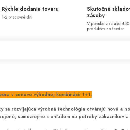
Rýchle dodanie tovaru
Skutočné sklado
zásoby
1-2 pracovné dni
V ponuke viac ako 45
produktov na feeder
ora v cenovo výhodnej kombinácii 1+1.
y sa rozvíjajúca výrobná technológia otvárajú nové a n
 spojené, samozrejme s ohľadom na potreby zákazníkov a