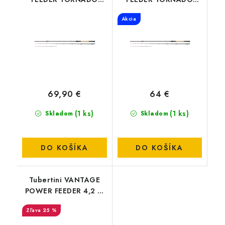
BOAT CARP 270XH 50-
POWER CARP 330M 15-
Akcia
170G
60G
69,90 €
64 €
(1 ks)
(1 ks)
Skladom
Skladom
DO KOŠÍKA
DO KOŠÍKA
Tubertini VANTAGE
POWER FEEDER 4,2 m
MS 150G
25 %