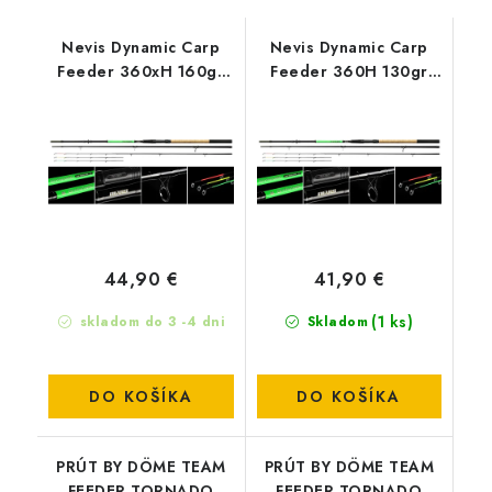
Nevis Dynamic Carp
Nevis Dynamic Carp
Feeder 360xH 160gr
Feeder 360H 130gr
(1618-361)
(1618-360)
44,90 €
41,90 €
(1 ks)
skladom do 3 -4 dni
Skladom
DO KOŠÍKA
DO KOŠÍKA
PRÚT BY DÖME TEAM
PRÚT BY DÖME TEAM
FEEDER TORNADO
FEEDER TORNADO