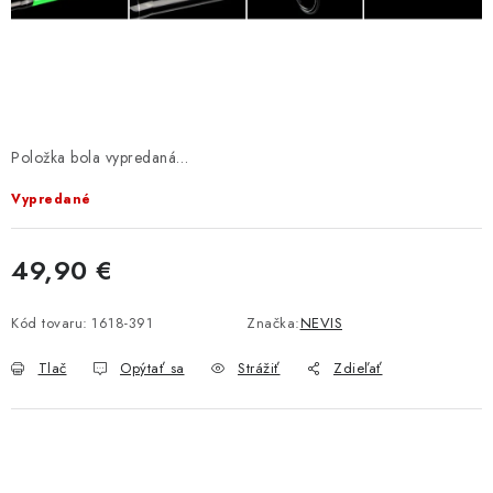
BIŽUTERIA-DOPLNKY
TAŠKY A PÚZDRA
PRETEKÁRSKE SEDAČKY
Položka bola vypredaná…
NA STUDENÚ VODU
Vypredané
DARČEKOVÝ POUKAZ
49,90 €
OBCHODNÉ PODMIENKY
Jednotková cena:
Kód tovaru:
1618-391
Značka:
NEVIS
MOJA OBJEDNÁVKA
Tlač
Opýtať sa
Strážiť
Zdieľať
VRATKY - ODSTÚPENIE OD ZMLUVY - REKLAMACIU
KONTAKTY