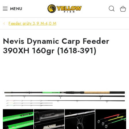
Prejsť
Hľad
na
obsah
Feeder prúty 3,9 M-4,0 M
NOVINKY 2026
Nevis Dynamic Carp Feeder
LETNÉ ZĽAVY
390XH 160gr (1618-391)
HALDORADO
PRÚTY
NAVIJAKY
ARÓMY
KRMIVÁ,NÁSTRAHY