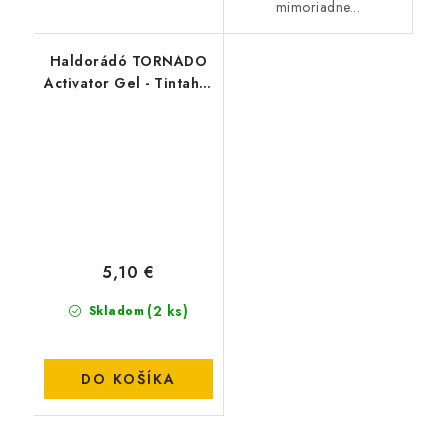
mimoriadne...
Haldorádó TORNADO
Activator Gel - Tintahal
& Barack-Squid-
Broskyňa
5,10 €
(2 ks)
Skladom
DO KOŠÍKA