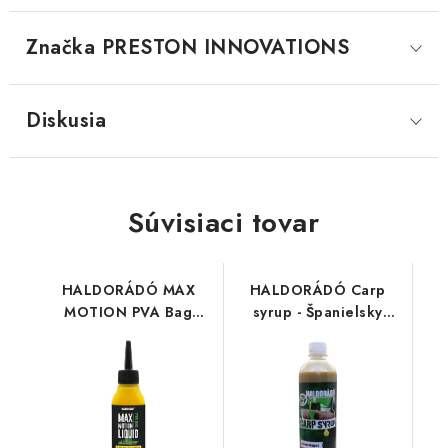
Značka
 PRESTON INNOVATIONS
Diskusia
Súvisiaci tovar
HALDORÁDÓ MAX
HALDORÁDÓ Carp
MOTION PVA Bag
syrup - Španielsky
Liquid - Champion
lieskový orech 500ml
Corn