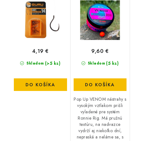
4,19 €
9,60 €
(>5 ks)
(5 ks)
Skladom
Skladom
DO KOŠÍKA
DO KOŠÍKA
Pop Up VENOM nástrahy s
vysokým vztlakom prišli
vyladené pre systém
Ronnie Rig. Má pružnú
textúru, na nadvazce
vydrží aj niekoľko dní,
nepraská a neláme sa, s