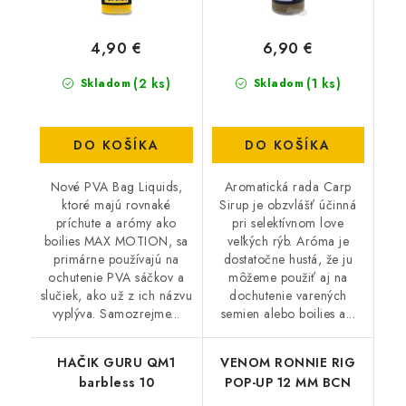
4,90 €
6,90 €
(2 ks)
(1 ks)
Skladom
Skladom
DO KOŠÍKA
DO KOŠÍKA
Nové PVA Bag Liquids,
Aromatická rada Carp
ktoré majú rovnaké
Sirup je obzvlášť účinná
príchute a arómy ako
pri selektívnom love
boilies MAX MOTION, sa
veľkých rýb. Aróma je
primárne používajú na
dostatočne hustá, že ju
ochutenie PVA sáčkov a
môžeme použiť aj na
slučiek, ako už z ich názvu
dochutenie varených
vyplýva. Samozrejme...
semien alebo boilies a...
HAČIK GURU QM1
VENOM RONNIE RIG
barbless 10
POP-UP 12 MM BCN