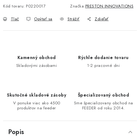
Kód tovaru:
P0220017
Značka:
PRESTON INNOVATIONS
DOPRAVA
Tlač
Opýtať sa
Strážiť
Zdieľať
VŠEOBECNÉ NARIADENIE O BEZPEČNOSTI
PRODUKTOV (GPSR)
ZNAČKY
Kamenný obchod
Rýchle dodanie tovaru
Doprava
Navštívte našu predajňu v MARCELOVEJ »
Skladovými zásobami
1-2 pracovné dni
Skutočné skladové zásoby
Špecializovaný obchod
V ponuke viac ako 4500
Sme špecializovany obchod na
produktov na feeder
FEEDER od roku 2014.
Popis