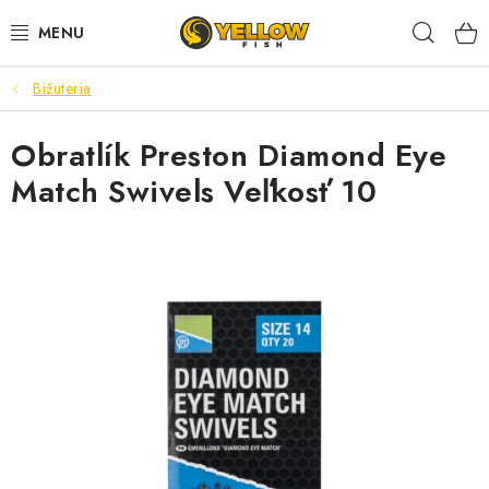
Prejsť
Hľad
na
obsah
Bižuteria
NOVINKY 2026
Obratlík Preston Diamond Eye
LETNÉ ZĽAVY
Match Swivels Veľkosť 10
HALDORADO
PRÚTY
NAVIJAKY
ARÓMY
KRMIVÁ,NÁSTRAHY