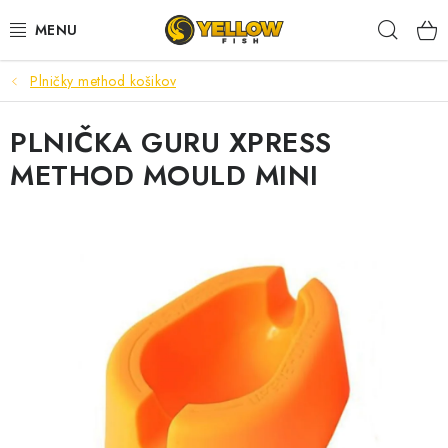
Prejsť
Hľad
na
obsah
Plničky method košikov
NOVINKY 2026
PLNIČKA GURU XPRESS
LETNÉ ZĽAVY
METHOD MOULD MINI
HALDORADO
PRÚTY
NAVIJAKY
ARÓMY
KRMIVÁ,NÁSTRAHY