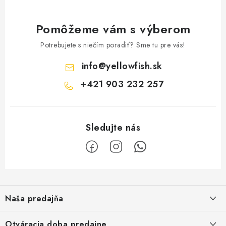
Pomôžeme vám s výberom
Potrebujete s niečím poradiť? Sme tu pre vás!
info
@
yellowfish.sk
+421 903 232 257
Z
á
Naša predajňa
p
ä
Kristian Szikonya-YELLOWFISH
,
Otváracia doba predajne