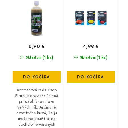
6,90 €
4,99 €
(1 ks)
(1 ks)
Skladom
Skladom
DO KOŠÍKA
DO KOŠÍKA
Aromatická rada Carp
Sirup je obzvlášť účinná
pri selektívnom love
veľkých rýb. Aróma je
dostatočne hustá, že ju
môžeme použiť aj na
dochutenie varených