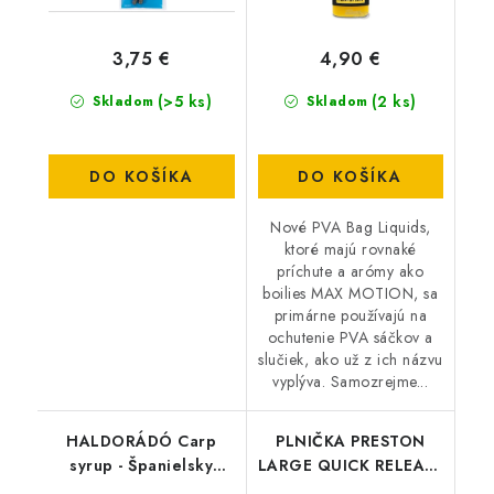
3,75 €
4,90 €
(>5 ks)
(2 ks)
Skladom
Skladom
DO KOŠÍKA
DO KOŠÍKA
Nové PVA Bag Liquids,
ktoré majú rovnaké
príchute a arómy ako
boilies MAX MOTION, sa
primárne používajú na
ochutenie PVA sáčkov a
slučiek, ako už z ich názvu
vyplýva. Samozrejme...
HALDORÁDÓ Carp
PLNIČKA PRESTON
syrup - Španielsky
LARGE QUICK RELEASE
lieskový orech 500ml
METHOD MOULD