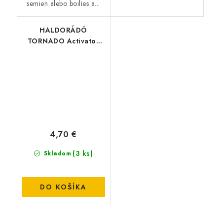
semien alebo boilies a...
HALDORÁDÓ
TORNADO Activator
Spray - Sladká Jahoda
4,70 €
(3 ks)
Skladom
DO KOŠÍKA