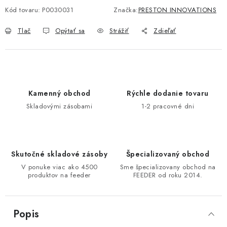
Kód tovaru:
P0030031
Značka:
PRESTON INNOVATIONS
DOPRAVA
Tlač
Opýtať sa
Strážiť
Zdieľať
VŠEOBECNÉ NARIADENIE O BEZPEČNOSTI
PRODUKTOV (GPSR)
ZNAČKY
Kamenný obchod
Rýchle dodanie tovaru
Doprava
Navštívte našu predajňu v MARCELOVEJ »
Skladovými zásobami
1-2 pracovné dni
Skutočné skladové zásoby
Špecializovaný obchod
V ponuke viac ako 4500
Sme špecializovany obchod na
produktov na feeder
FEEDER od roku 2014.
Popis