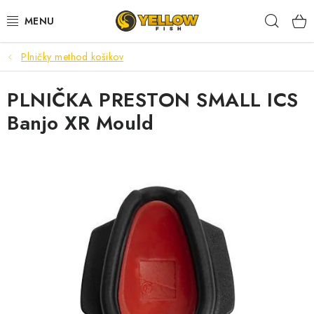
Prejsť
Hľad
na
obsah
Plničky method košikov
NOVINKY 2026
PLNIČKA PRESTON SMALL ICS
LETNÉ ZĽAVY
Banjo XR Mould
HALDORADO
PRÚTY
NAVIJAKY
ARÓMY
KRMIVÁ,NÁSTRAHY