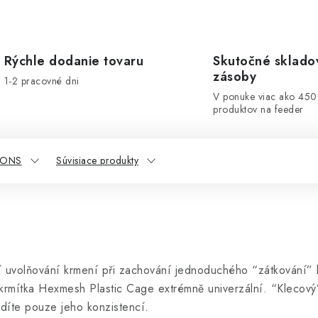
Rýchle dodanie tovaru
Skutočné sklado
zásoby
1-2 pracovné dni
V ponuke viac ako 45
produktov na feeder
IONS
Súvisiace produkty
ní uvolňování krmení při zachování jednoduchého “zátkování” 
u krmítka Hexmesh Plastic Cage extrémně univerzální. “Klecový
adíte pouze jeho konzistencí.