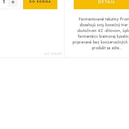
DETAIL
DO KOŠÍKA
Fermentované tekutiny Prom
dosahujú svoj konečný tvar
skutočnom 42 -dňovom, úp
fermentácii krémovej kyseliny
pripravené bez konzervačných 
produkt sa ešte...
Kód:
GBA055