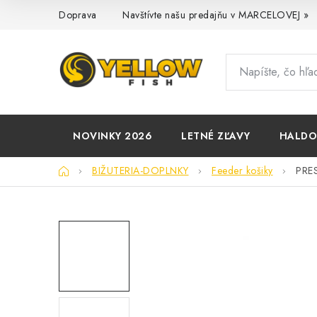
Prejsť
Doprava
Navštívte našu predajňu v MARCELOVEJ »
na
obsah
NOVINKY 2026
LETNÉ ZĽAVY
HALD
Domov
BIŽUTERIA-DOPLNKY
Feeder košiky
PRE