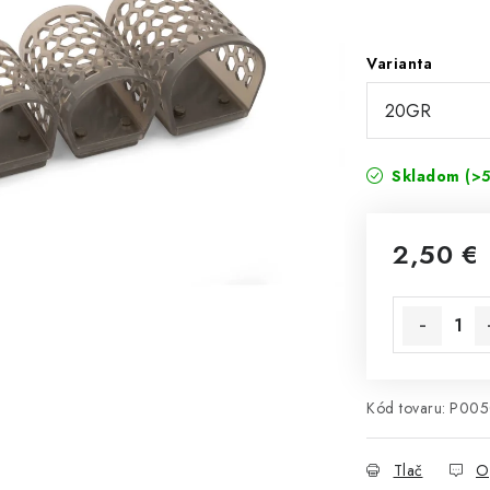
Varianta
Skladom
(>5
2,50 €
Jednotková 
Kód tovaru:
P005
Tlač
O