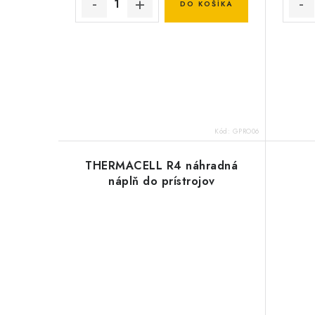
DO KOŠÍKA
Kód:
GPRO06
THERMACELL R4 náhradná
náplň do prístrojov