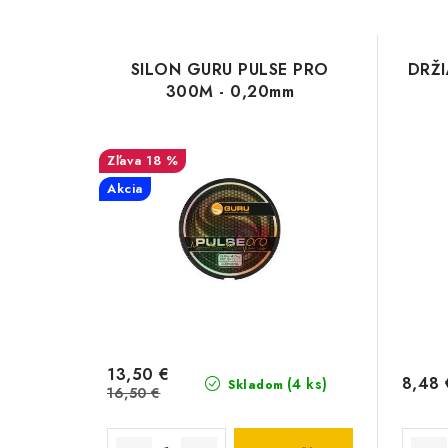
SILON GURU PULSE PRO
DRŽI
300M - 0,20mm
18 %
Akcia
13,50 €
8,48 
(4 ks)
Skladom
16,50 €