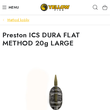
Prejsť
Hľad
na
obsah
Method košiky
NOVINKY 2026
Preston ICS DURA FLAT
LETNÉ ZĽAVY
METHOD 20g LARGE
HALDORADO
PRÚTY
NAVIJAKY
ARÓMY
KRMIVÁ,NÁSTRAHY