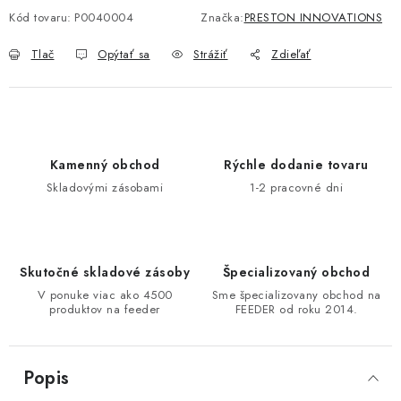
Kód tovaru:
P0040004
Značka:
PRESTON INNOVATIONS
DOPRAVA
Tlač
Opýtať sa
Strážiť
Zdieľať
VŠEOBECNÉ NARIADENIE O BEZPEČNOSTI
PRODUKTOV (GPSR)
ZNAČKY
Kamenný obchod
Rýchle dodanie tovaru
Doprava
Navštívte našu predajňu v MARCELOVEJ »
Skladovými zásobami
1-2 pracovné dni
Skutočné skladové zásoby
Špecializovaný obchod
V ponuke viac ako 4500
Sme špecializovany obchod na
produktov na feeder
FEEDER od roku 2014.
Popis