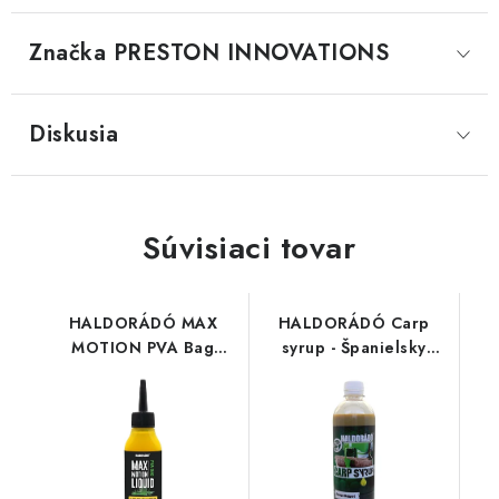
Značka
 PRESTON INNOVATIONS
Diskusia
Súvisiaci tovar
HALDORÁDÓ MAX
HALDORÁDÓ Carp
MOTION PVA Bag
syrup - Španielsky
Liquid - Champion
lieskový orech 500ml
Corn