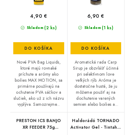
4,90 €
6,90 €
(2 ks)
(1 ks)
Skladom
Skladom
DO KOŠÍKA
DO KOŠÍKA
Nové PVA Bag Liquids,
Aromatická rada Carp
ktoré majú rovnaké
Sirup je obzvlášť účinná
príchute a arómy ako
pri selektívnom love
boilies MAX MOTION, sa
veľkých rýb. Aróma je
primárne používajú na
dostatočne hustá, že ju
ochutenie PVA sáčkov a
môžeme použiť aj na
slučiek, ako už z ich názvu
dochutenie varených
vyplýva. Samozrejme...
semien alebo boilies a...
PRESTON ICS BANJO
Haldorádó TORNADO
XR FEEDER 75g
Activator Gel - Tintahal
MEDIUM
& Barack-Squid-