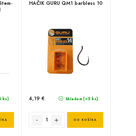
 Stem-
HAČIK GURU QM1 barbless 10
d
4,19 €
5 ks)
(>5 ks)
Skladom
ÍKA
DO KOŠÍKA