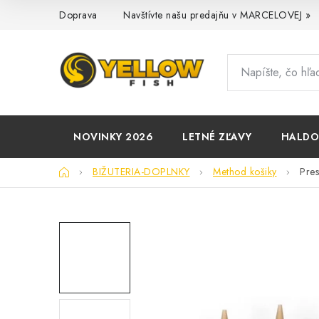
Prejsť
Doprava
Navštívte našu predajňu v MARCELOVEJ »
na
obsah
NOVINKY 2026
LETNÉ ZĽAVY
HALD
Domov
BIŽUTERIA-DOPLNKY
Method košiky
Pre