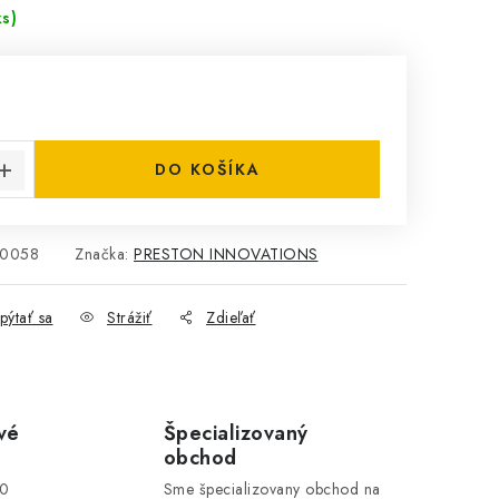
ks)
cena:
DO KOŠÍKA
0058
Značka:
PRESTON INNOVATIONS
pýtať sa
Strážiť
Zdieľať
vé
Špecializovaný
obchod
00
Sme špecializovany obchod na