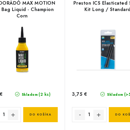
DORÁDÓ MAX MOTION
Preston ICS Elasticated
 Bag Liquid - Champion
Kit Long / Standar
Corn
 €
3,75 €
(2 ks)
(>
Skladom
Skladom
DO KOŠÍKA
DO KOŠ