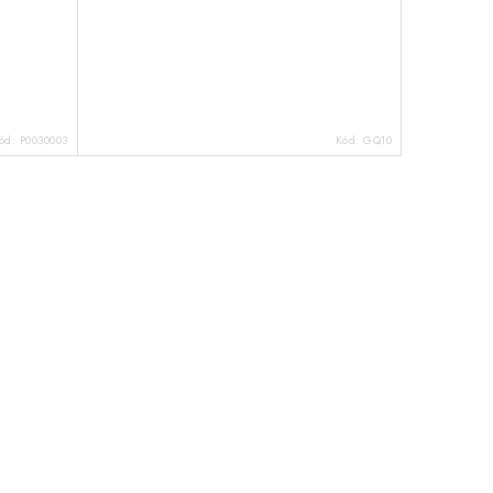
ód:
P0030003
Kód:
GQ10