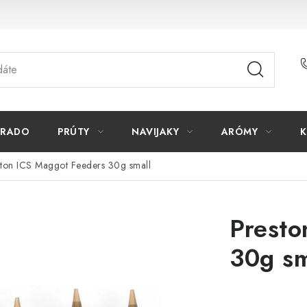
ORADO
PRÚTY
NAVIJAKY
ARÓMY
K
ston ICS Maggot Feeders 30g small
Presto
30g sm