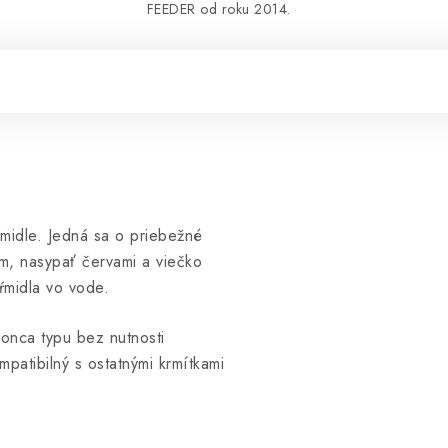
FEEDER od roku 2014.
kŕmidle. Jedná sa o priebežné
om, nasypať červami a viečko
ŕmidla vo vode.
konca typu bez nutnosti
patibilný s ostatnými krmítkami