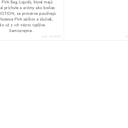
 PVA Bag Liquids, ktoré majú
é príchute a arómy ako boilies
OTION, sa primárne používajú
hutenie PVA sáčkov a slučiek,
ko už z ich názvu vyplýva.
Samozrejme...
Kód:
HD29547
K