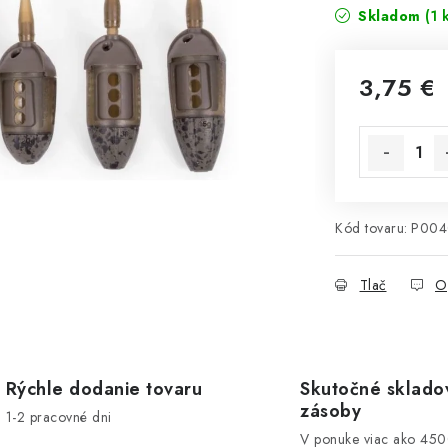
Skladom
(1 
3,75 €
Jednotková 
Kód tovaru:
P004
Tlač
O
Rýchle dodanie tovaru
Skutočné sklado
zásoby
1-2 pracovné dni
V ponuke viac ako 45