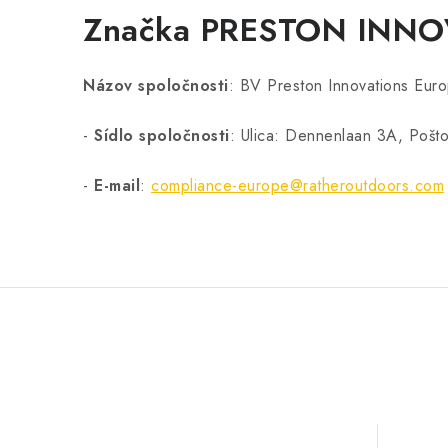
Značka PRESTON INN
Názov spoločnosti
:
BV Preston Innovations Eur
-
Sídlo spoločnosti
: Ulica: Dennenlaan 3A, Pošto
-
E-mail
:
compliance-europe@ratheroutdoors.com