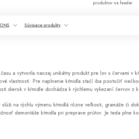
produktov na feeder
IONS
Súvisiace produkty
 času a vytvorila naozaj unikátny produkt pre lov s červami v 
ové vlastnosti. Pre naplnenie kŕmidla stačí iba pootočiť viečk
ti dierok v kŕmidle dochádza k rýchlemu vyliezaní červov z k
 slúži na rýchlu výmenu kŕmidlá rôzne veľkosti, gramáže či do
nosť demontáže kŕmidla pri preprave prútov. Je teda plne kom