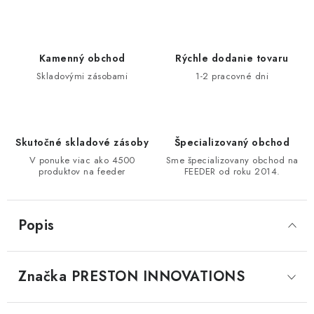
DOPRAVA
VŠEOBECNÉ NARIADENIE O BEZPEČNOSTI
Kamenný obchod
Rýchle dodanie tovaru
PRODUKTOV (GPSR)
Skladovými zásobami
1-2 pracovné dni
ZNAČKY
Doprava
Navštívte našu predajňu v MARCELOVEJ »
Skutočné skladové zásoby
Špecializovaný obchod
V ponuke viac ako 4500
Sme špecializovany obchod na
produktov na feeder
FEEDER od roku 2014.
Popis
Značka
 PRESTON INNOVATIONS