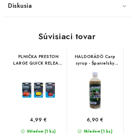
Diskusia
Súvisiaci tovar
PLNIČKA PRESTON
HALDORÁDÓ Carp
LARGE QUICK RELEASE
syrup - Španielsky
METHOD MOULD
lieskový orech 500ml
4,99 €
6,90 €
(1 ks)
(1 ks)
Skladom
Skladom