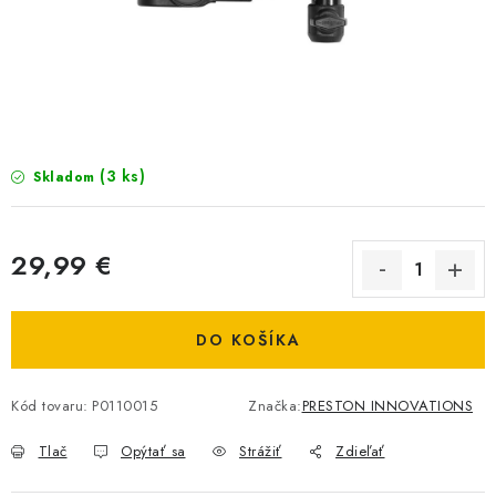
BIŽUTERIA-DOPLNKY
TAŠKY A PÚZDRA
PRETEKÁRSKE SEDAČKY
NA STUDENÚ VODU
(3 ks)
Skladom
DARČEKOVÝ POUKAZ
29,99 €
OBCHODNÉ PODMIENKY
Jednotková cena:
DO KOŠÍKA
MOJA OBJEDNÁVKA
VRATKY - ODSTÚPENIE OD ZMLUVY - REKLAMACIU
Kód tovaru:
P0110015
Značka:
PRESTON INNOVATIONS
Tlač
Opýtať sa
Strážiť
Zdieľať
KONTAKTY