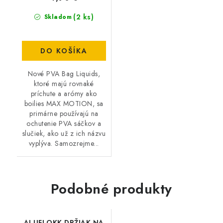
(2 ks)
Skladom
DO KOŠÍKA
Nové PVA Bag Liquids,
ktoré majú rovnaké
príchute a arómy ako
boilies MAX MOTION, sa
primárne používajú na
ochutenie PVA sáčkov a
slučiek, ako už z ich názvu
vyplýva. Samozrejme...
Podobné produkty
ALUFLOKK DRŽIAK NA