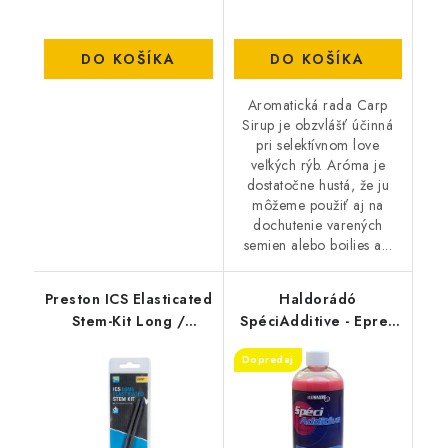
DO KOŠÍKA
DO KOŠÍKA
Aromatická rada Carp
Sirup je obzvlášť účinná
pri selektívnom love
veľkých rýb. Aróma je
dostatočne hustá, že ju
môžeme použiť aj na
dochutenie varených
semien alebo boilies a...
Preston ICS Elasticated
Haldorádó
Stem-Kit Long /
SpéciAdditive - Epres
Standard
joghurt / Strawberry
Dopredaj
Yogurt