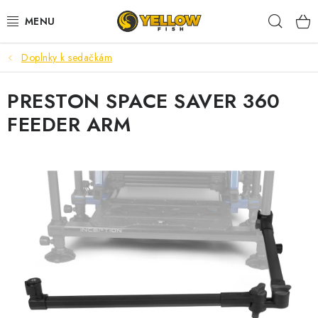
Prejsť
Hľad
na
obsah
Doplnky k sedačkám
NOVINKY 2026
PRESTON SPACE SAVER 360
LETNÉ ZĽAVY
FEEDER ARM
HALDORADO
PRÚTY
NAVIJAKY
ARÓMY
KRMIVÁ,NÁSTRAHY