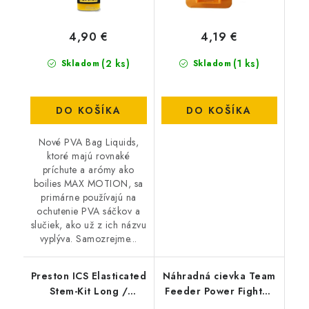
4,90 €
4,19 €
(2 ks)
(1 ks)
Skladom
Skladom
DO KOŠÍKA
DO KOŠÍKA
Nové PVA Bag Liquids,
ktoré majú rovnaké
príchute a arómy ako
boilies MAX MOTION, sa
primárne používajú na
ochutenie PVA sáčkov a
slučiek, ako už z ich názvu
vyplýva. Samozrejme...
Preston ICS Elasticated
Náhradná cievka Team
Stem-Kit Long /
Feeder Power Fighter
Standard
PRO 5000