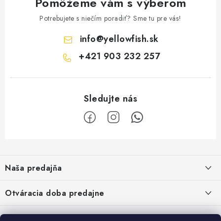
Pomôžeme vám s výberom
Potrebujete s niečím poradiť? Sme tu pre vás!
info
@
yellowfish.sk
+421 903 232 257
Z
á
Naša predajňa
p
ä
Kristian Szikonya-YELLOWFISH
,
Otváracia doba predajne
Námestie Slobody 1164/1,
t
946 32 Marcelová
i
Pondelok-Piatok: 8.00-17.00 hod.
Google map - plánovanie cesty
Informácie