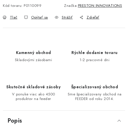
Kód tovaru:
P0110099
Značka:
PRESTON INNOVATIONS
DOPRAVA
Tlač
Opýtať sa
Strážiť
Zdieľať
VŠEOBECNÉ NARIADENIE O BEZPEČNOSTI
PRODUKTOV (GPSR)
ZNAČKY
Kamenný obchod
Rýchle dodanie tovaru
Doprava
Navštívte našu predajňu v MARCELOVEJ »
Skladovými zásobami
1-2 pracovné dni
Skutočné skladové zásoby
Špecializovaný obchod
V ponuke viac ako 4500
Sme špecializovany obchod na
produktov na feeder
FEEDER od roku 2014.
Popis