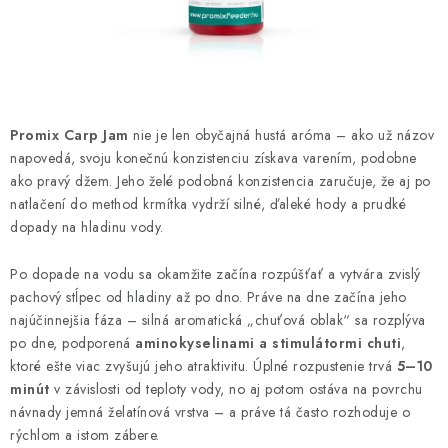
BIŽUTERIA-DOPLNKY
TAŠKY A PÚZDRA
PRETEKÁRSKE SEDAČKY
Promix Carp Jam
nie je len obyčajná hustá aróma – ako už názov
NA STUDENÚ VODU
napovedá, svoju konečnú konzistenciu získava varením, podobne
ako pravý džem. Jeho želé podobná konzistencia zaručuje, že aj po
natlačení do method krmítka vydrží silné, ďaleké hody a prudké
DARČEKOVÝ POUKAZ
dopady na hladinu vody.
OBCHODNÉ PODMIENKY
Po dopade na vodu sa okamžite začína rozpúšťať a vytvára zvislý
pachový stĺpec od hladiny až po dno. Práve na dne začína jeho
MOJA OBJEDNÁVKA
najúčinnejšia fáza – silná aromatická „chuťová oblak“ sa rozplýva
po dne, podporená
aminokyselinami a stimulátormi chuti
,
VRATKY - ODSTÚPENIE OD ZMLUVY - REKLAMACIU
ktoré ešte viac zvyšujú jeho atraktivitu. Úplné rozpustenie trvá
5–10
minút
v závislosti od teploty vody, no aj potom ostáva na povrchu
návnady jemná želatínová vrstva – a práve tá často rozhoduje o
KONTAKTY
rýchlom a istom zábere.