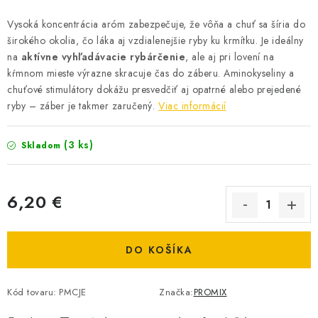
DOPRAVA
Vysoká koncentrácia aróm zabezpečuje, že vôňa a chuť sa šíria do
širokého okolia, čo láka aj vzdialenejšie ryby ku krmítku. Je ideálny
VŠEOBECNÉ NARIADENIE O BEZPEČNOSTI
na
aktívne vyhľadávacie rybárčenie
, ale aj pri lovení na
PRODUKTOV (GPSR)
kŕmnom mieste výrazne skracuje čas do záberu. Aminokyseliny a
chuťové stimulátory dokážu presvedčiť aj opatrné alebo prejedené
ZNAČKY
ryby – záber je takmer zaručený.
Viac informácií
Doprava
Navštívte našu predajňu v MARCELOVEJ »
(3 ks)
Skladom
6,20 €
Jednotková cena:
DO KOŠÍKA
Kód tovaru:
PMCJE
Značka:
PROMIX