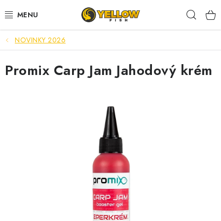
Prejsť
Hľad
na
obsah
NOVINKY 2026
NOVINKY 2026
Promix Carp Jam Jahodový krém
LETNÉ ZĽAVY
HALDORADO
PRÚTY
NAVIJAKY
ARÓMY
KRMIVÁ,NÁSTRAHY