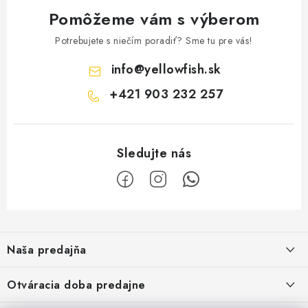
Pomôžeme vám s výberom
Potrebujete s niečím poradiť? Sme tu pre vás!
info
@
yellowfish.sk
+421 903 232 257
Z
á
Naša predajňa
p
ä
Kristian Szikonya-YELLOWFISH
,
Otváracia doba predajne
Námestie Slobody 1164/1,
t
946 32 Marcelová