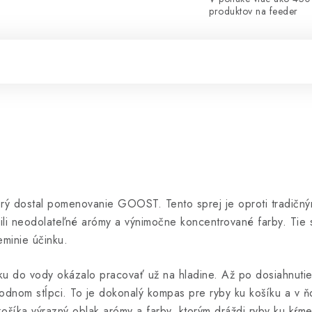
produktov na feeder
orý dostal pomenovanie GOOST. Tento sprej je oproti tradič
li neodolateľné arómy a výnimočne koncentrované farby. Tie s
eminie účinku.
ku do vody okázalo pracovať už na hladine. Až po dosiahnuti
vodnom stĺpci. To je dokonalý kompas pre ryby ku košíku a v
ošíka výrazný oblak arómy a farby, ktorým dráždi ryby ku kŕme