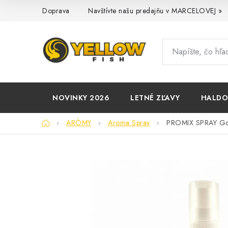
Prejsť
Doprava
Navštívte našu predajňu v MARCELOVEJ »
na
obsah
NOVINKY 2026
LETNÉ ZĽAVY
HALD
Domov
ARÓMY
Aroma Spray
PROMIX SPRAY 