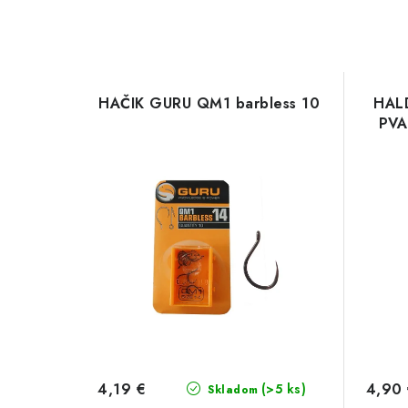
HAČIK GURU QM1 barbless 10
HAL
PVA
4,19 €
4,90
(>5 ks)
Skladom