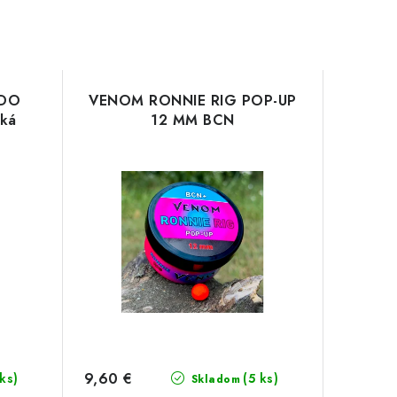
DO
VENOM RONNIE RIG POP-UP
dká
12 MM BCN
9,60 €
 ks)
(5 ks)
Skladom