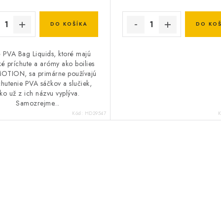
DO KOŠÍKA
DO KOŠ
 PVA Bag Liquids, ktoré majú
é príchute a arómy ako boilies
OTION, sa primárne používajú
hutenie PVA sáčkov a slučiek,
ko už z ich názvu vyplýva.
Samozrejme...
Kód:
HD29547
K