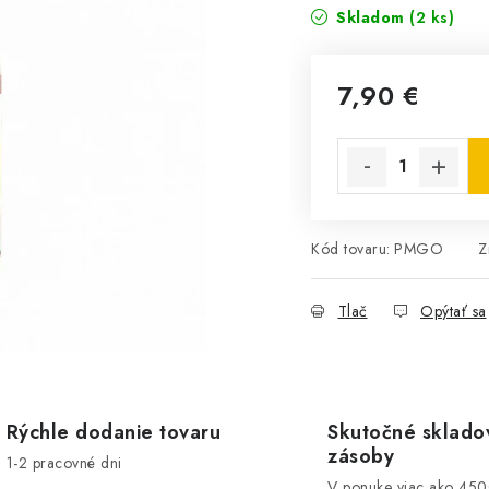
Skladom
(2 ks)
7,90 €
Jednotková cena:
Kód tovaru:
PMGO
Z
Tlač
Opýtať sa
Rýchle dodanie tovaru
Skutočné sklado
zásoby
1-2 pracovné dni
V ponuke viac ako 45