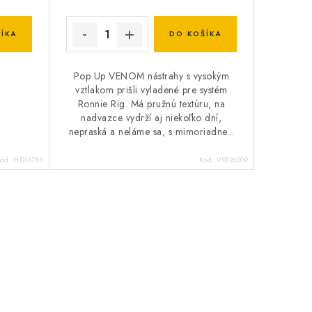
ÍKA
DO KOŠÍKA
Pop Up VENOM nástrahy s vysokým
vztlakom prišli vyladené pre systém
Ronnie Rig. Má pružnú textúru, na
nadvazce vydrží aj niekoľko dní,
nepraská a neláme sa, s mimoriadne...
ód:
HD16783
Kód:
V0126009