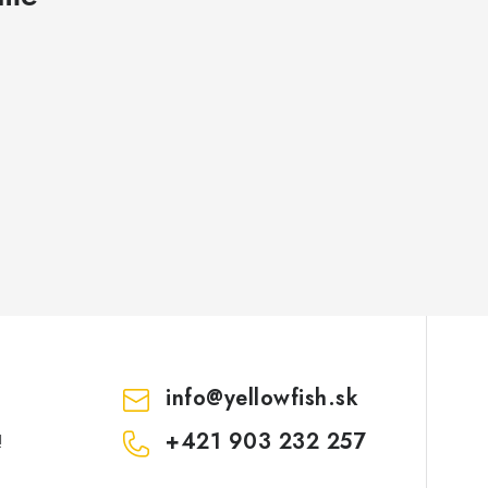
info
@
yellowfish.sk
+421 903 232 257
!