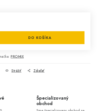
DO KOŠÍKA
načka:
PROMIX
Strážiť
Zdieľať
vé
Špecializovaný
obchod
00
Sme špecializovany obchod na