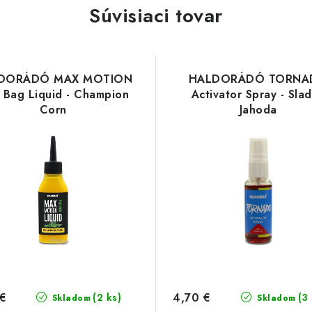
Súvisiaci tovar
DORÁDÓ MAX MOTION
HALDORÁDÓ TORNA
 Bag Liquid - Champion
Activator Spray - Sla
Corn
Jahoda
 €
4,70 €
(2 ks)
(3
Skladom
Skladom