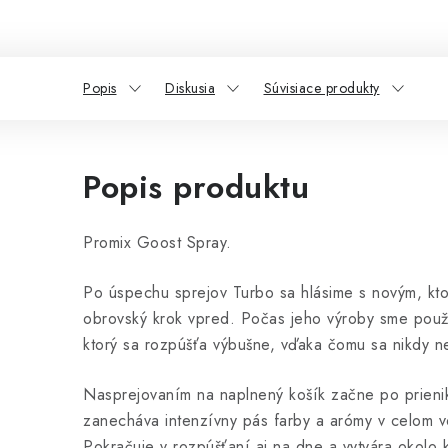
Popis
Diskusia
Súvisiace produkty
Popis produktu
Promix Goost Spray.
Po úspechu sprejov Turbo sa hlásime s novým, kt
obrovský krok vpred. Počas jeho výroby sme použi
ktorý sa rozpúšťa výbušne, vďaka čomu sa nikdy n
Nasprejovaním na naplnený košík začne po prieni
zanecháva intenzívny pás farby a arómy v celom 
Pokračuje v rozpúšťaní aj na dne a vytvára okolo k