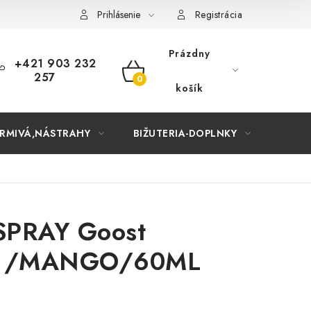
Prihlásenie
Registrácia
Prázdny
+421 903 232
257
NÁKUPNÝ
košík
KOŠÍK
RMIVÁ,NÁSTRAHY
BIŽUTERIA-DOPLNKY
TAŠKY
SPRAY Goost
 /MANGO/60ML