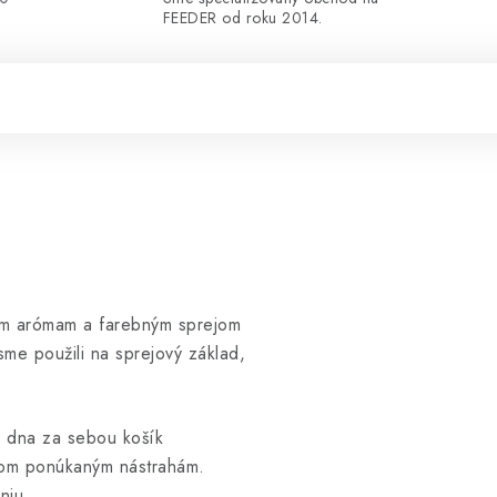
FEEDER od roku 2014.
ným arómam a farebným sprejom
me použili na sprejový základ,
e dna za sebou košík
 ňom ponúkaným nástrahám.
niu.