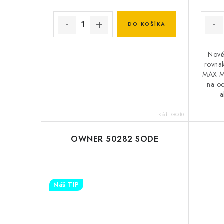
DO KOŠÍKA
Nové
rovnak
MAX M
na oc
a
Kód:
GQ10
OWNER 50282 SODE
Náš TIP