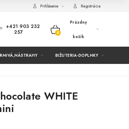
Prihlásenie
Registrácia
Prázdny
+421 903 232
257
NÁKUPNÝ
košík
KOŠÍK
RMIVÁ,NÁSTRAHY
BIŽUTERIA-DOPLNKY
TAŠKY
Chocolate WHITE
ini