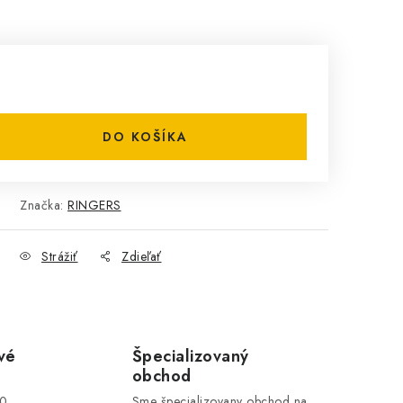
DO KOŠÍKA
Značka:
RINGERS
Strážiť
Zdieľať
vé
Špecializovaný
obchod
00
Sme špecializovany obchod na