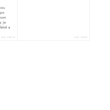
ixu
 po
lnom
. Je
látok a
Kód:
PMFLA
Kód:
29967