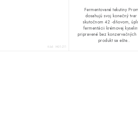
Fermentované tekutiny Prom
dosahujú svoj konečný tvar
skutočnom 42 -dňovom, úp
fermentácii krémovej kyseliny
pripravené bez konzervačných 
produkt sa ešte...
Kód:
M01-211