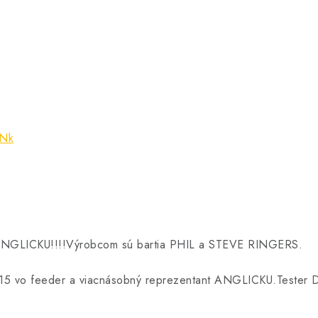
RNk
 v ANGLICKU!!!!Výrobcom sú bartia PHIL a STEVE RINGERS.
015 vo feeder a viacnásobný reprezentant ANGLICKU.Teste