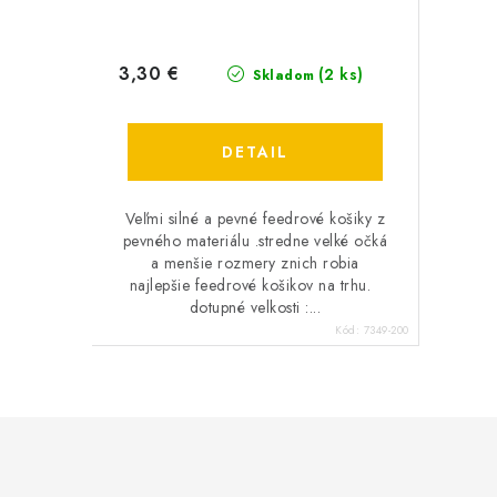
3,30 €
(2 ks)
Skladom
DETAIL
Veľmi silné a pevné feedrové košiky z
pevného materiálu .stredne velké očká
a menšie rozmery znich robia
najlepšie feedrové košikov na trhu.
dotupné velkosti :...
Kód:
7349-200