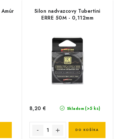
d Amúr
Silon nadvazcovy Tubertini
ERRE 50M - 0,112mm
8,20 €
(>5 ks)
Skladom
DO KOŠÍKA