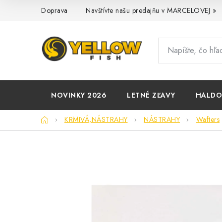
Prejsť
Doprava
Navštívte našu predajňu v MARCELOVEJ »
na
obsah
NOVINKY 2026
LETNÉ ZĽAVY
HALD
Domov
KRMIVÁ,NÁSTRAHY
NÁSTRAHY
Wafters