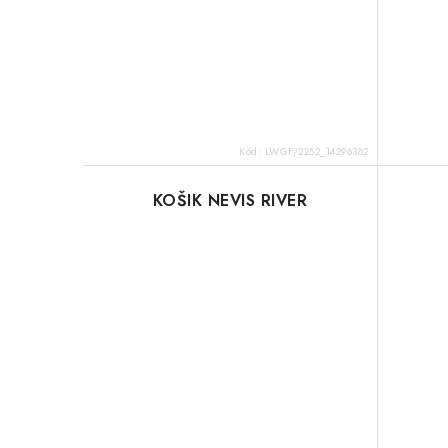
Kód:
LWGF/2252_14296382
KOŠIK NEVIS RIVER