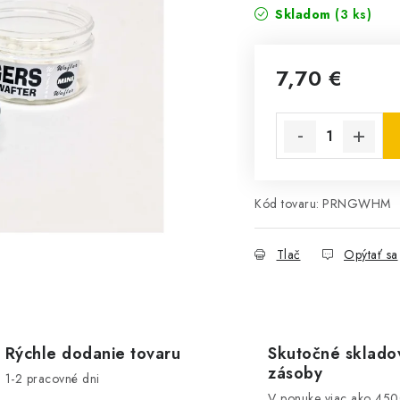
Skladom
(3 ks)
7,70 €
Jednotková cena:
Kód tovaru:
PRNGWHM
Tlač
Opýtať sa
Rýchle dodanie tovaru
Skutočné sklado
zásoby
1-2 pracovné dni
V ponuke viac ako 45