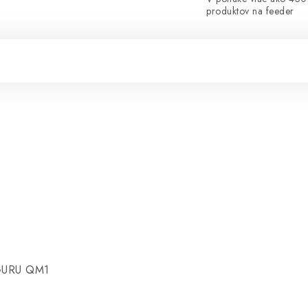
produktov na feeder
v GURU QM1