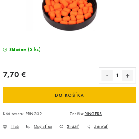
BIŽUTERIA-DOPLNKY
TAŠKY A PÚZDRA
PRETEKÁRSKE SEDAČKY
NA STUDENÚ VODU
(2 ks)
Skladom
DARČEKOVÝ POUKAZ
7,70 €
OBCHODNÉ PODMIENKY
Jednotková cena:
DO KOŠÍKA
MOJA OBJEDNÁVKA
VRATKY - ODSTÚPENIE OD ZMLUVY - REKLAMACIU
Kód tovaru:
PRNG32
Značka:
RINGERS
Tlač
Opýtať sa
Strážiť
Zdieľať
KONTAKTY