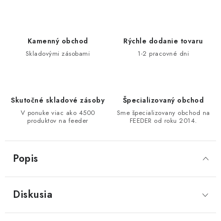
DOPRAVA
VŠEOBECNÉ NARIADENIE O BEZPEČNOSTI
Kamenný obchod
Rýchle dodanie tovaru
PRODUKTOV (GPSR)
Skladovými zásobami
1-2 pracovné dni
ZNAČKY
Doprava
Navštívte našu predajňu v MARCELOVEJ »
Skutočné skladové zásoby
Špecializovaný obchod
V ponuke viac ako 4500
Sme špecializovany obchod na
produktov na feeder
FEEDER od roku 2014.
Popis
Diskusia