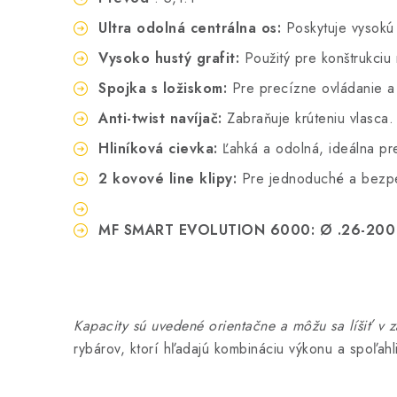
Ultra odolná centrálna os:
Poskytuje vysokú
Vysoko hustý grafit:
Použitý pre konštrukciu 
Spojka s ložiskom:
Pre precízne ovládanie a 
Anti-twist navíjač:
Zabraňuje krúteniu vlasca.
Hliníková cievka:
Ľahká a odolná, ideálna pre
2 kovové line klipy:
Pre jednoduché a bezpe
MF SMART EVOLUTION 6000: Ø .26-200
Kapacity sú uvedené orientačne a môžu sa líšiť v z
rybárov, ktorí hľadajú kombináciu výkonu a spoľahli