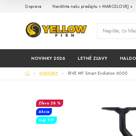
Prejsť
Doprava
Navštívte našu predajňu v MARCELOVEJ »
na
obsah
NOVINKY 2026
LETNÉ ZĽAVY
HALD
Domov
NAVIJAKY
RIVE MF Smart Evolution 6000
28 %
Akcia
Náš TIP