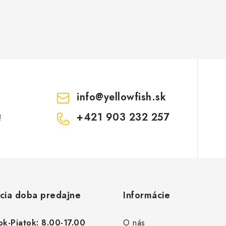
info
@
yellowfish.sk
+421 903 232 257
!
cia doba predajne
Informácie
k-Piatok: 8.00-17.00
O nás