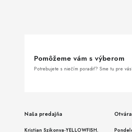
Pomôžeme vám s výberom
Potrebujete s niečím poradiť? Sme tu pre vás
Z
á
Naša predajňa
Otvára
p
ä
Kristian Szikonya-YELLOWFISH
,
Pondelo