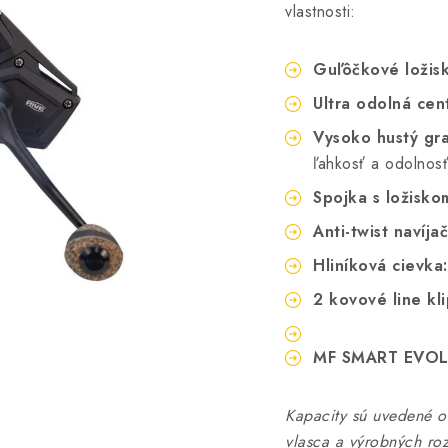
vlastnosti:
Guľôčkové ložis
Ultra odolná cent
Vysoko hustý gra
ľahkosť a odolnosť
Spojka s ložisko
Anti-twist navíjač
Hliníková cievka:
2 kovové line kli
MF SMART EVOLU
Kapacity sú uvedené or
vlasca a výrobných roz