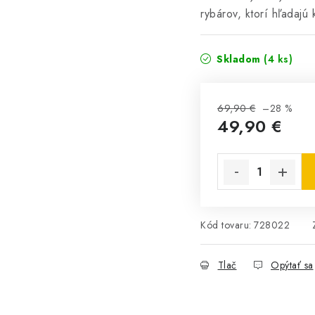
rybárov, ktorí hľadajú
Skladom
(4 ks)
69,90 €
–28 %
49,90 €
Jednotková cena:
Kód tovaru:
728022
Tlač
Opýtať sa