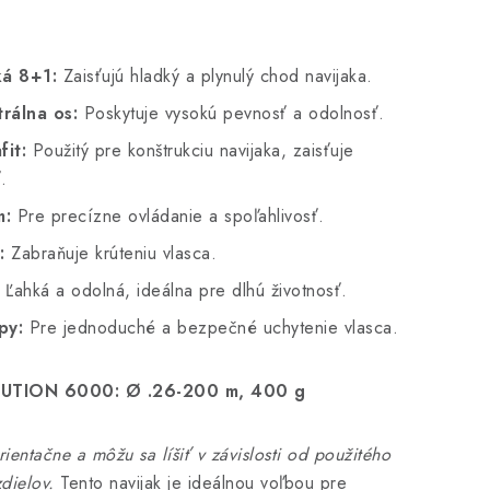
ká 8+1:
Zaisťujú hladký a plynulý chod navijaka.
rálna os:
Poskytuje vysokú pevnosť a odolnosť.
fit:
Použitý pre konštrukciu navijaka, zaisťuje
.
m:
Pre precízne ovládanie a spoľahlivosť.
:
Zabraňuje krúteniu vlasca.
Ľahká a odolná, ideálna pre dlhú životnosť.
py:
Pre jednoduché a bezpečné uchytenie vlasca.
TION 6000: Ø .26-200 m, 400 g
ientačne a môžu sa líšiť v závislosti od použitého
dielov.
Tento navijak je ideálnou voľbou pre