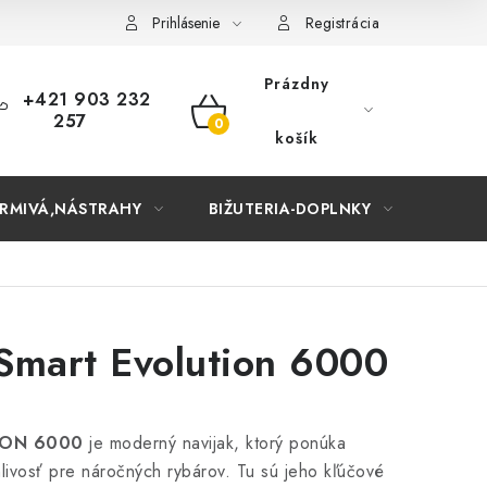
Prihlásenie
Registrácia
Prázdny
+421 903 232
257
NÁKUPNÝ
košík
KOŠÍK
RMIVÁ,NÁSTRAHY
BIŽUTERIA-DOPLNKY
TAŠKY
Smart Evolution 6000
ION 6000
je moderný navijak, ktorý ponúka
hlivosť pre náročných rybárov. Tu sú jeho kľúčové