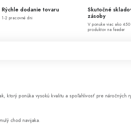
Rýchle dodanie tovaru
Skutočné sklado
zásoby
1-2 pracovné dni
V ponuke viac ako 45
produktov na feeder
k, ktorý ponúka vysokú kvalitu a spoľahlivosť pre náročných r
ynulý chod navijaka.