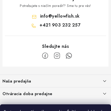
Potrebujete s niečím poradiť? Sme tu pre vás!
info
@
yellowfish.sk
+421 903 232 257
Z
á
Naša predajňa
p
ä
Kristian Szikonya-YELLOWFISH
,
Otváracia doba predajne
Námestie Slobody 1164/1,
t
946 32 Marcelová
i
Pondelok-Piatok: 8.00-17.00 hod.
Google map - plánovanie cesty
Informácie
Obedňajšia prestávka 12.00-12.30 hod.
Pozrite Google mapu