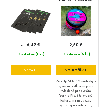
6,49 €
9,60 €
od
(1 ks)
(5 ks)
Skladom
Skladom
DETAIL
DO KOŠÍKA
Pop Up VENOM nástrahy s
vysokým vztlakom prišli
vyladené pre systém
Ronnie Rig. Má pružnú
textúru, na nadvazce
vydrží aj niekoľko dní,