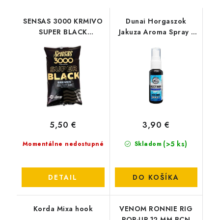
SENSAS 3000 KRMIVO
Dunai Horgaszok
SUPER BLACK
Jakuza Aroma Spray -
BREMES(pleskáč)
ICE FISH
5,50 €
3,90 €
(>5 ks)
Momentálne nedostupné
Skladom
DETAIL
DO KOŠÍKA
Korda Mixa hook
VENOM RONNIE RIG
POP-UP 12 MM BCN