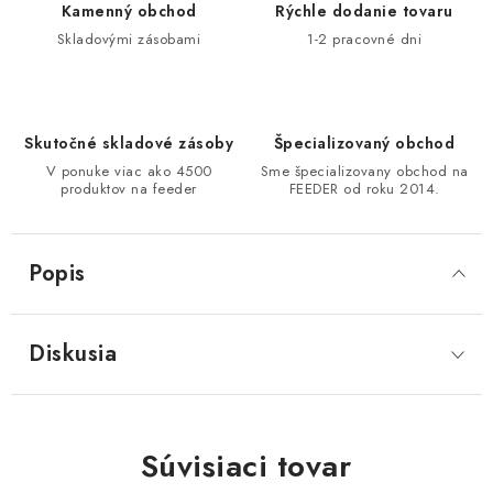
Kamenný obchod
Rýchle dodanie tovaru
DOPRAVA
Skladovými zásobami
1-2 pracovné dni
VŠEOBECNÉ NARIADENIE O BEZPEČNOSTI
PRODUKTOV (GPSR)
Skutočné skladové zásoby
Špecializovaný obchod
ZNAČKY
V ponuke viac ako 4500
Sme špecializovany obchod na
produktov na feeder
FEEDER od roku 2014.
Doprava
Navštívte našu predajňu v MARCELOVEJ »
Popis
Diskusia
Súvisiaci tovar