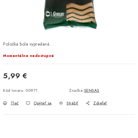
BIŽUTERIA-DOPLNKY
TAŠKY A PÚZDRA
PRETEKÁRSKE SEDAČKY
Položka bola vypredaná…
NA STUDENÚ VODU
Momentálne nedostupné
DARČEKOVÝ POUKAZ
5,99 €
OBCHODNÉ PODMIENKY
Jednotková cena:
Kód tovaru:
00971
Značka:
SENSAS
MOJA OBJEDNÁVKA
Tlač
Opýtať sa
Strážiť
Zdieľať
VRATKY - ODSTÚPENIE OD ZMLUVY - REKLAMACIU
KONTAKTY