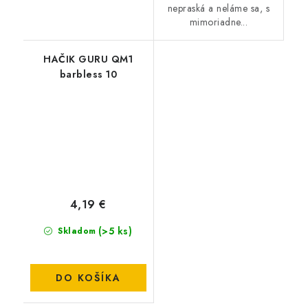
nepraská a neláme sa, s
mimoriadne...
HAČIK GURU QM1
barbless 10
4,19 €
(>5 ks)
Skladom
DO KOŠÍKA