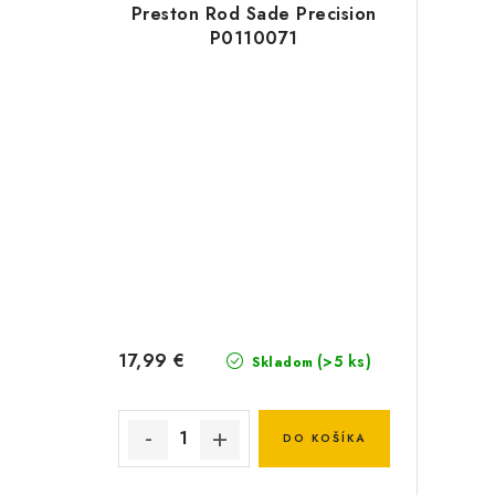
Preston Rod Sade Precision
P0110071
17,99 €
(>5 ks)
Skladom
DO KOŠÍKA