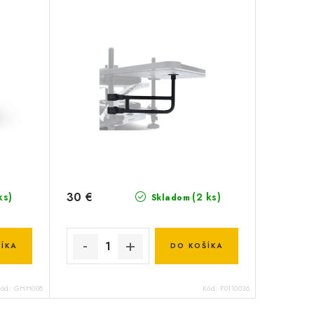
30 €
ks)
(2 ks)
Skladom
ÍKA
DO KOŠÍKA
Kód:
GHH008
Kód:
P0110036