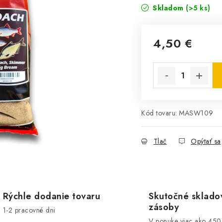
Skladom
(>5 ks)
4,50 €
Jednotková cena:
Kód tovaru:
MASW109
Tlač
Opýtať sa
Rýchle dodanie tovaru
Skutočné sklado
zásoby
1-2 pracovné dni
V ponuke viac ako 45