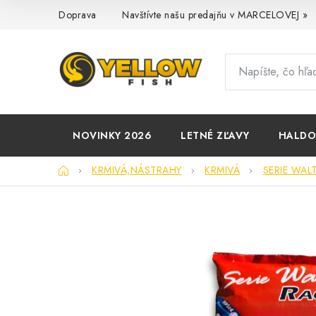
Prejsť
Doprava
Navštívte našu predajňu v MARCELOVEJ »
na
obsah
NOVINKY 2026
LETNÉ ZĽAVY
HALD
Domov
KRMIVÁ,NÁSTRAHY
KRMIVÁ
SERIE WAL