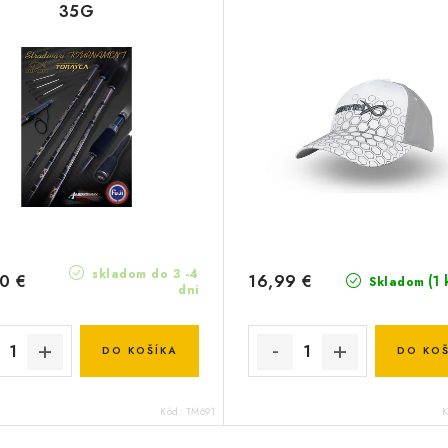
35G
skladom do 3 -4
0 €
16,99 €
(1 
Skladom
dni
DO KOŠÍKA
DO KOŠ
Kód:
TM691