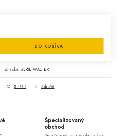
DO KOŠÍKA
Značka:
SERIE WALTER
Strážiť
Zdieľať
vé
Špecializovaný
obchod
00
Sme špecializovany obchod na