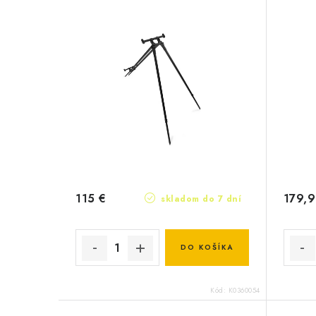
115 €
179,9
skladom do 7 dní
DO KOŠÍKA
Kód:
K0360054