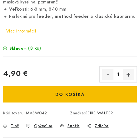
maslová kyselina, pomaranč
DOPRAVA
🔸
Veľkosti:
6-8 mm, 8-10 mm
🔸 Perfektné pre
feeder, method feeder a klasickú kaprárinu
VŠEOBECNÉ NARIADENIE O BEZPEČNOSTI
PRODUKTOV (GPSR)
Viac informácií
ZNAČKY
(3 ks)
Skladom
Doprava
Navštívte našu predajňu v MARCELOVEJ »
4,90 €
Jednotková cena:
DO KOŠÍKA
Kód tovaru:
MASW042
Značka:
SERIE WALTER
Tlač
Opýtať sa
Strážiť
Zdieľať