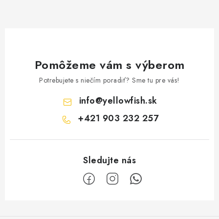
Pomôžeme vám s výberom
Potrebujete s niečím poradiť? Sme tu pre vás!
info
@
yellowfish.sk
+421 903 232 257
Z