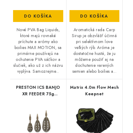
DO KOŠÍKA
DO KOŠÍKA
Nové PVA Bag Liquids,
Aromatická rada Carp
ktoré majú rovnaké
Sirup je obzvlášť účinná
príchute a arómy ako
pri selektívnom love
boilies MAX MOTION, sa
veľkých rýb. Aróma je
primárne používajú na
dostatočne hustá, že ju
ochutenie PVA sáčkov a
môžeme použiť aj na
slučiek, ako už z ich názvu
dochutenie varených
vyplýva. Samozrejme...
semien alebo boilies a...
PRESTON ICS BANJO
Matrix 4.0m Flow Mesh
XR FEEDER 75g
Keepnet
MEDIUM