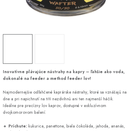
BIŽUTERIA-DOPLNKY
TAŠKY A PÚZDRA
PRETEKÁRSKE SEDAČKY
NA STUDENÚ VODU
DARČEKOVÝ POUKAZ
Inovatívne plávajúce nástrahy na kapry – ľahšie ako voda,
OBCHODNÉ PODMIENKY
dokonalé na feeder a method feeder lov!
MOJA OBJEDNÁVKA
Najmodernejšie odľahčené kaprárske nástrahy, ktoré sa vznášajú na
dne a pri napichnutí na tŕň nezdvihnú ani ten najmenší háčik.
Ideálne pre precízny lov kaprov, dostupné v exkluzívnom
VRATKY - ODSTÚPENIE OD ZMLUVY - REKLAMACIU
dvojkomorovom balení.
KONTAKTY
🔸
Príchute:
kukurica, panettone, biela čokoláda, jahoda, ananás,