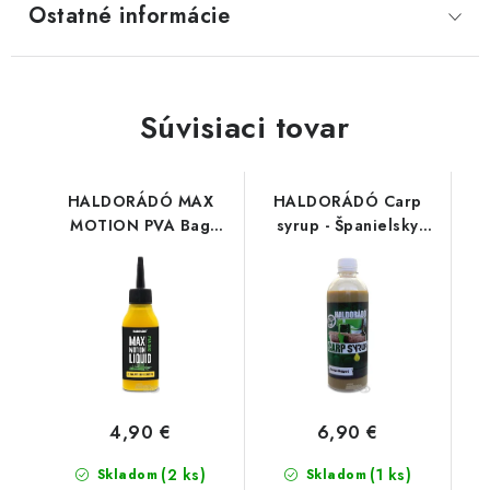
Ostatné informácie
Súvisiaci tovar
HALDORÁDÓ MAX
HALDORÁDÓ Carp
MOTION PVA Bag
syrup - Španielsky
Liquid - Champion
lieskový orech 500ml
Corn
4,90 €
6,90 €
(2 ks)
(1 ks)
Skladom
Skladom