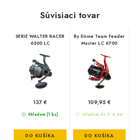
Súvisiaci tovar
SERIE WALTER RACER
By Döme Team Feeder
6500 LC
Master LC 6700
137 €
109,95 €
(1 ks)
Skladom
skladom do 3 -4 dni
DO KOŠÍKA
DO KOŠÍKA