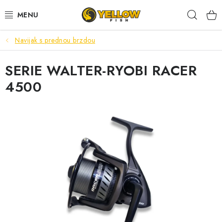
Prejsť
Hľad
na
obsah
Navijak s prednou brzdou
NOVINKY 2026
SERIE WALTER-RYOBI RACER
LETNÉ ZĽAVY
4500
HALDORADO
PRÚTY
NAVIJAKY
ARÓMY
KRMIVÁ,NÁSTRAHY