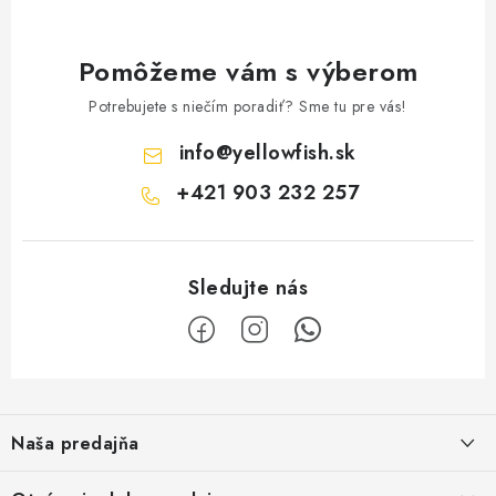
Pomôžeme vám s výberom
Potrebujete s niečím poradiť? Sme tu pre vás!
info
@
yellowfish.sk
+421 903 232 257
Z
á
Naša predajňa
p
ä
Kristian Szikonya-YELLOWFISH
,