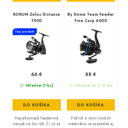
KORUM Zelos Distance
By Döme Team Feeder
7000
Fine Carp 6000
Top produkt
66 €
88 €
(1 ks)
Skladom
skladom do 3 -4 dni
DO KOŠÍKA
DO KOŠÍKA
Najvýkonnejší feederový
Pokrok a vývin nových
navijak na lov rýb. Či už sa
materiálov sa preukáže aj