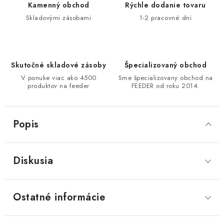
Kamenný obchod
Rýchle dodanie tovaru
DOPRAVA
Skladovými zásobami
1-2 pracovné dni
VŠEOBECNÉ NARIADENIE O BEZPEČNOSTI
PRODUKTOV (GPSR)
Skutočné skladové zásoby
Špecializovaný obchod
ZNAČKY
V ponuke viac ako 4500
Sme špecializovany obchod na
produktov na feeder
FEEDER od roku 2014.
Doprava
Navštívte našu predajňu v MARCELOVEJ »
Popis
Diskusia
Ostatné informácie