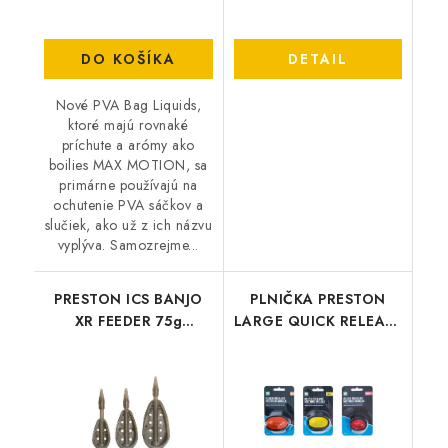
DO KOŠÍKA
DETAIL
Nové PVA Bag Liquids,
ktoré majú rovnaké
príchute a arómy ako
boilies MAX MOTION, sa
primárne používajú na
ochutenie PVA sáčkov a
slučiek, ako už z ich názvu
vyplýva. Samozrejme...
PRESTON ICS BANJO
PLNIČKA PRESTON
XR FEEDER 75g
LARGE QUICK RELEASE
MEDIUM
METHOD MOULD