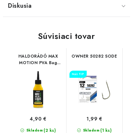
Diskusia
Súvisiaci tovar
HALDORÁDÓ MAX
OWNER 50282 SODE
MOTION PVA Bag
Liquid - Champion
Náš TIP
Corn
4,90 €
1,99 €
(2 ks)
(1 ks)
Skladom
Skladom