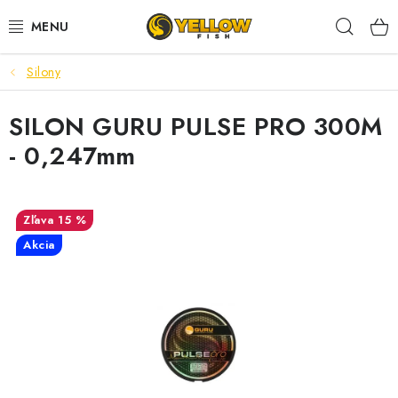
Prejsť
Hľad
na
obsah
Silony
NOVINKY 2026
SILON GURU PULSE PRO 300M
LETNÉ ZĽAVY
- 0,247mm
HALDORADO
PRÚTY
15 %
Akcia
NAVIJAKY
ARÓMY
KRMIVÁ,NÁSTRAHY