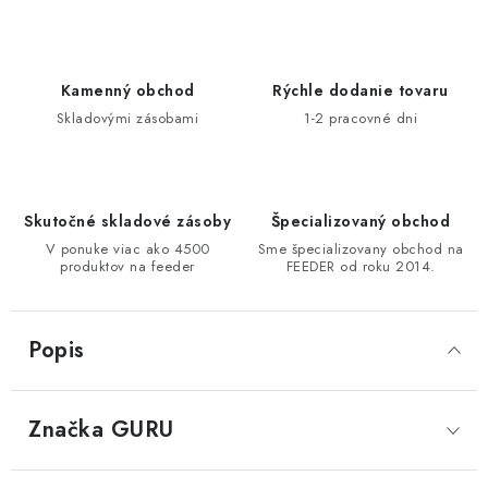
DOPRAVA
VŠEOBECNÉ NARIADENIE O BEZPEČNOSTI
Kamenný obchod
Rýchle dodanie tovaru
PRODUKTOV (GPSR)
Skladovými zásobami
1-2 pracovné dni
ZNAČKY
Doprava
Navštívte našu predajňu v MARCELOVEJ »
Skutočné skladové zásoby
Špecializovaný obchod
V ponuke viac ako 4500
Sme špecializovany obchod na
produktov na feeder
FEEDER od roku 2014.
Popis
Značka
 GURU