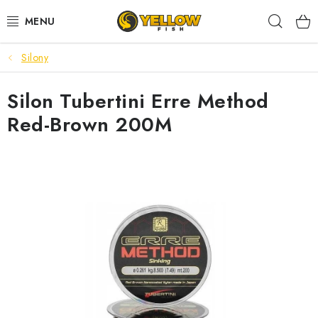
Prejsť
Hľad
na
obsah
Silony
NOVINKY 2026
Silon Tubertini Erre Method
LETNÉ ZĽAVY
Red-Brown 200M
HALDORADO
PRÚTY
NAVIJAKY
ARÓMY
KRMIVÁ,NÁSTRAHY