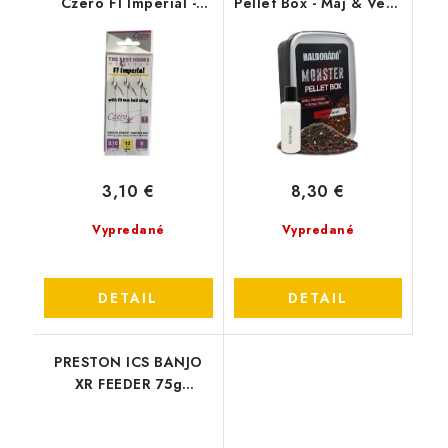
Czero F1 Imperial -
Pellet Box - Máj & Vér -
0,14 mm - tŕň 10 mm -
Pečeň-Krv
hačik 6
3,10 €
8,30 €
Vypredané
Vypredané
DETAIL
DETAIL
PRESTON ICS BANJO
XR FEEDER 75g
MEDIUM