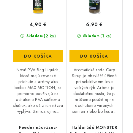
4,90 €
6,90 €
(2 ks)
(1 ks)
Skladom
Skladom
DO KOŠÍKA
DO KOŠÍKA
Nové PVA Bag Liquids,
Aromatická rada Carp
ktoré majú rovnaké
Sirup je obzvlášť účinná
príchute a arómy ako
pri selektívnom love
boilies MAX MOTION, sa
veľkých rýb. Aróma je
primárne používajú na
dostatočne hustá, že ju
ochutenie PVA sáčkov a
môžeme použiť aj na
slučiek, ako už z ich názvu
dochutenie varených
vyplýva. Samozrejme...
semien alebo boilies a...
Feeder nádväzec-
Haldorádó MONSTER