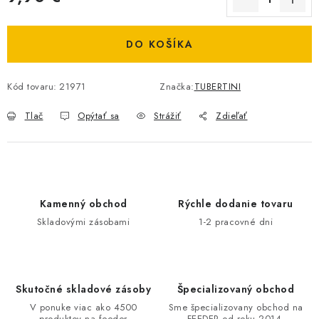
Jednotková cena:
DOPRAVA
DO KOŠÍKA
VŠEOBECNÉ NARIADENIE O BEZPEČNOSTI
PRODUKTOV (GPSR)
Kód tovaru:
21971
Značka:
TUBERTINI
ZNAČKY
Tlač
Opýtať sa
Strážiť
Zdieľať
Doprava
Navštívte našu predajňu v MARCELOVEJ »
Kamenný obchod
Rýchle dodanie tovaru
Skladovými zásobami
1-2 pracovné dni
Skutočné skladové zásoby
Špecializovaný obchod
V ponuke viac ako 4500
Sme špecializovany obchod na
produktov na feeder
FEEDER od roku 2014.