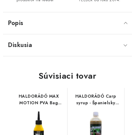
Popis
Diskusia
Súvisiaci tovar
HALDORÁDÓ MAX
HALDORÁDÓ Carp
MOTION PVA Bag
syrup - Španielsky
Liquid - Champion
lieskový orech 500ml
Corn