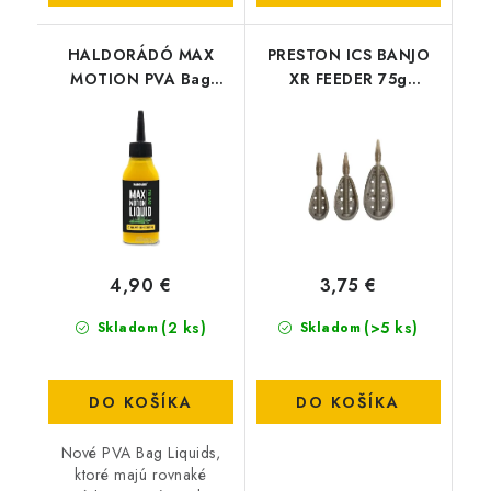
HALDORÁDÓ MAX
PRESTON ICS BANJO
MOTION PVA Bag
XR FEEDER 75g
Liquid - Champion
MEDIUM
Corn
4,90 €
3,75 €
(2 ks)
(>5 ks)
Skladom
Skladom
DO KOŠÍKA
DO KOŠÍKA
Nové PVA Bag Liquids,
ktoré majú rovnaké