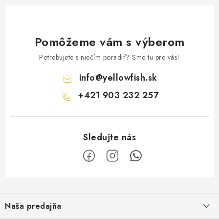
Pomôžeme vám s výberom
Potrebujete s niečím poradiť? Sme tu pre vás!
info
@
yellowfish.sk
+421 903 232 257
Z
á
Naša predajňa
p