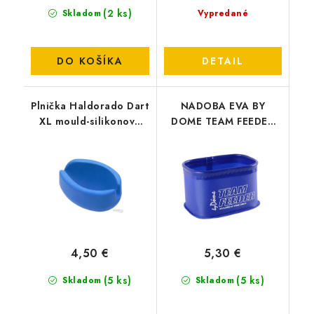
(2 ks)
Skladom
Vypredané
DO KOŠÍKA
DETAIL
Plnička Haldorado Dart
NADOBA EVA BY
XL mould-silikonova
DOME TEAM FEEDER
formicka
-13X9CM - 5305-005
4,50 €
5,30 €
(5 ks)
(5 ks)
Skladom
Skladom