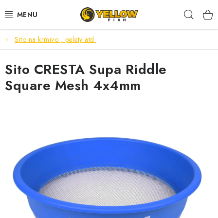
Prejsť
Hľad
na
obsah
Sito na krmivo , pelety atd.
NOVINKY 2026
Sito CRESTA Supa Riddle
LETNÉ ZĽAVY
Square Mesh 4x4mm
HALDORADO
PRÚTY
NAVIJAKY
ARÓMY
KRMIVÁ,NÁSTRAHY