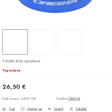
BIŽUTERIA-DOPLNKY
TAŠKY A PÚZDRA
PRETEKÁRSKE SEDAČKY
NA STUDENÚ VODU
DARČEKOVÝ POUKAZ
Položka bola vypredaná…
OBCHODNÉ PODMIENKY
Vypredané
MOJA OBJEDNÁVKA
26,50 €
VRATKY - ODSTÚPENIE OD ZMLUVY - REKLAMACIU
Jednotková cena:
Kód tovaru:
6403-108
Značka:
CRESTA
KONTAKTY
Tlač
Opýtať sa
Strážiť
Zdieľať