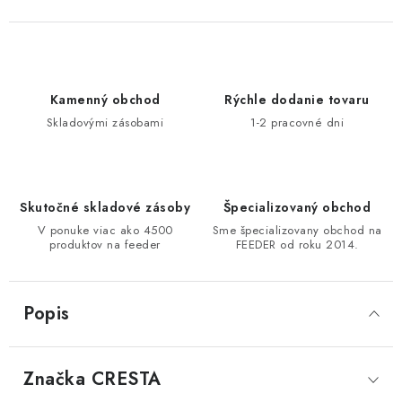
DOPRAVA
VŠEOBECNÉ NARIADENIE O BEZPEČNOSTI
PRODUKTOV (GPSR)
Kamenný obchod
Rýchle dodanie tovaru
Skladovými zásobami
1-2 pracovné dni
ZNAČKY
Doprava
Navštívte našu predajňu v MARCELOVEJ »
Skutočné skladové zásoby
Špecializovaný obchod
V ponuke viac ako 4500
Sme špecializovany obchod na
produktov na feeder
FEEDER od roku 2014.
Popis
Značka
 CRESTA