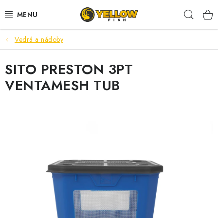
Prejsť
Hľad
na
obsah
Vedrá a nádoby
NOVINKY 2026
SITO PRESTON 3PT
LETNÉ ZĽAVY
VENTAMESH TUB
HALDORADO
PRÚTY
NAVIJAKY
ARÓMY
KRMIVÁ,NÁSTRAHY