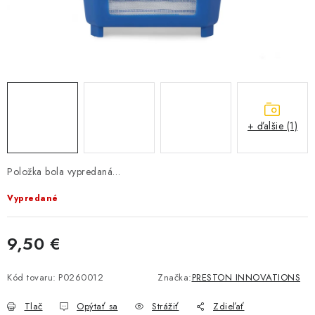
BIŽUTERIA-DOPLNKY
TAŠKY A PÚZDRA
PRETEKÁRSKE SEDAČKY
NA STUDENÚ VODU
+ ďalšie (1)
DARČEKOVÝ POUKAZ
Položka bola vypredaná…
OBCHODNÉ PODMIENKY
Vypredané
MOJA OBJEDNÁVKA
9,50 €
VRATKY - ODSTÚPENIE OD ZMLUVY - REKLAMACIU
Jednotková cena:
Kód tovaru:
P0260012
Značka:
PRESTON INNOVATIONS
KONTAKTY
Tlač
Opýtať sa
Strážiť
Zdieľať