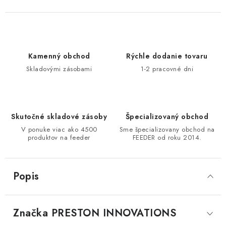
DOPRAVA
VŠEOBECNÉ NARIADENIE O BEZPEČNOSTI
PRODUKTOV (GPSR)
Kamenný obchod
Rýchle dodanie tovaru
Skladovými zásobami
1-2 pracovné dni
ZNAČKY
Doprava
Navštívte našu predajňu v MARCELOVEJ »
Skutočné skladové zásoby
Špecializovaný obchod
V ponuke viac ako 4500
Sme špecializovany obchod na
produktov na feeder
FEEDER od roku 2014.
Popis
Značka
 PRESTON INNOVATIONS