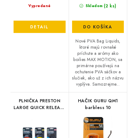
(2 ks)
Vypredané
Skladom
DETAIL
DO KOŠÍKA
Nové PVA Bag Liquids,
ktoré majú rovnaké
príchute a arómy ako
boilies MAX MOTION, sa
primárne používajú na
ochutenie PVA sáčkov a
slučiek, ako už z ich názvu
vyplýva. Samozrejme...
PLNIČKA PRESTON
HAČIK GURU QM1
LARGE QUICK RELEASE
barbless 10
METHOD MOULD