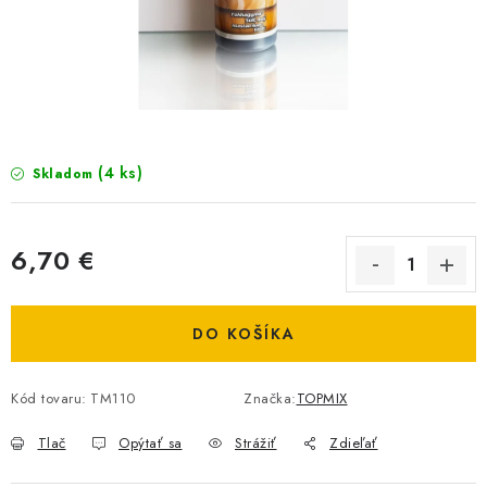
BIŽUTERIA-DOPLNKY
TAŠKY A PÚZDRA
PRETEKÁRSKE SEDAČKY
NA STUDENÚ VODU
(4 ks)
Skladom
DARČEKOVÝ POUKAZ
6,70 €
OBCHODNÉ PODMIENKY
Jednotková cena:
DO KOŠÍKA
MOJA OBJEDNÁVKA
VRATKY - ODSTÚPENIE OD ZMLUVY - REKLAMACIU
Kód tovaru:
TM110
Značka:
TOPMIX
Tlač
Opýtať sa
Strážiť
Zdieľať
KONTAKTY