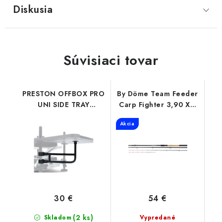
Diskusia
Súvisiaci tovar
PRESTON OFFBOX PRO
By Döme Team Feeder
UNI SIDE TRAY
Carp Fighter 3,90 XH
SUPPORt
50-150G
Akcia
30 €
54 €
(2 ks)
Skladom
Vypredané