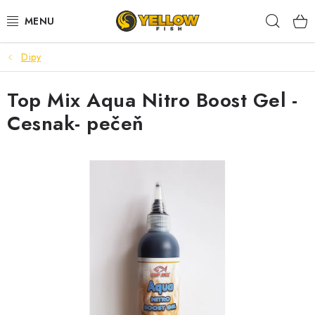
Prejsť
Hľad
na
obsah
Dipy
NOVINKY 2026
Top Mix Aqua Nitro Boost Gel -
LETNÉ ZĽAVY
Cesnak- pečeň
HALDORADO
PRÚTY
NAVIJAKY
ARÓMY
KRMIVÁ,NÁSTRAHY