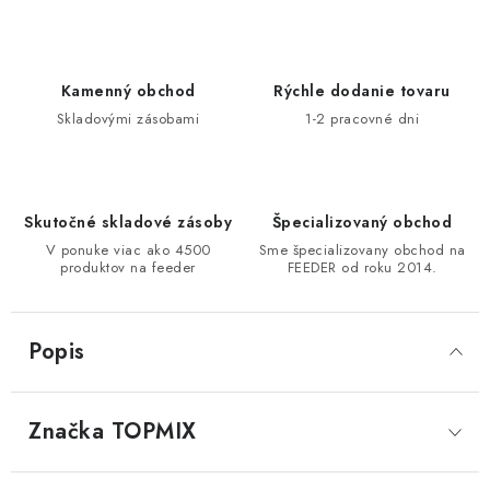
DOPRAVA
VŠEOBECNÉ NARIADENIE O BEZPEČNOSTI
Kamenný obchod
Rýchle dodanie tovaru
PRODUKTOV (GPSR)
Skladovými zásobami
1-2 pracovné dni
ZNAČKY
Doprava
Navštívte našu predajňu v MARCELOVEJ »
Skutočné skladové zásoby
Špecializovaný obchod
V ponuke viac ako 4500
Sme špecializovany obchod na
produktov na feeder
FEEDER od roku 2014.
Popis
Značka
 TOPMIX