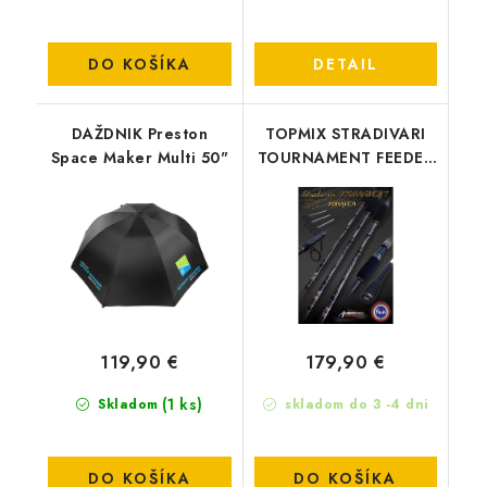
DO KOŠÍKA
DETAIL
DAŽDNIK Preston
TOPMIX STRADIVARI
Space Maker Multi 50"
TOURNAMENT FEEDER
330 35G
119,90 €
179,90 €
(1 ks)
Skladom
skladom do 3 -4 dni
DO KOŠÍKA
DO KOŠÍKA