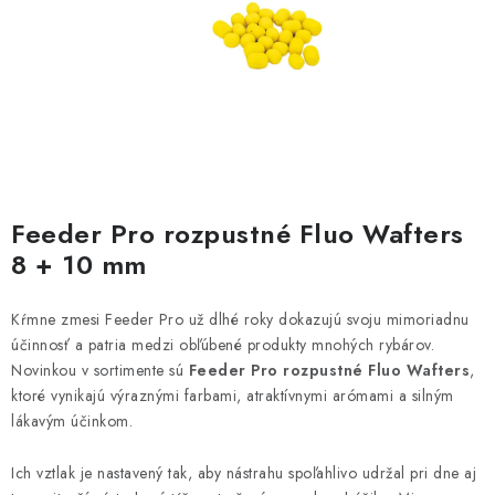
BIŽUTERIA-DOPLNKY
TAŠKY A PÚZDRA
PRETEKÁRSKE SEDAČKY
NA STUDENÚ VODU
Feeder Pro rozpustné Fluo Wafters
DARČEKOVÝ POUKAZ
8 + 10 mm
OBCHODNÉ PODMIENKY
Kŕmne zmesi Feeder Pro už dlhé roky dokazujú svoju mimoriadnu
účinnosť a patria medzi obľúbené produkty mnohých rybárov.
MOJA OBJEDNÁVKA
Novinkou v sortimente sú
Feeder Pro rozpustné Fluo Wafters
,
ktoré vynikajú výraznými farbami, atraktívnymi arómami a silným
VRATKY - ODSTÚPENIE OD ZMLUVY - REKLAMACIU
lákavým účinkom.
KONTAKTY
Ich vztlak je nastavený tak, aby nástrahu spoľahlivo udržal pri dne aj