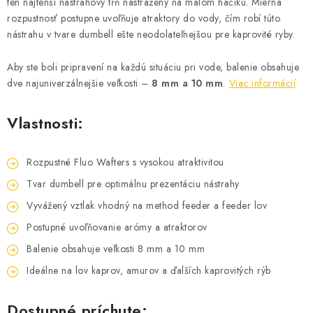
ten najtenší nástrahový tŕň nastražený na malom háčiku. Mierna
DOPRAVA
rozpustnosť postupne uvoľňuje atraktory do vody, čím robí túto
nástrahu v tvare dumbell ešte neodolateľnejšou pre kaprovité ryby.
VŠEOBECNÉ NARIADENIE O BEZPEČNOSTI
PRODUKTOV (GPSR)
Aby ste boli pripravení na každú situáciu pri vode, balenie obsahuje
dve najuniverzálnejšie veľkosti –
8 mm a 10 mm
.
Viac informácií
ZNAČKY
Vlastnosti:
Doprava
Navštívte našu predajňu v MARCELOVEJ »
Rozpustné Fluo Wafters s vysokou atraktivitou
Tvar dumbell pre optimálnu prezentáciu nástrahy
Vyvážený vztlak vhodný na method feeder a feeder lov
Postupné uvoľňovanie arómy a atraktorov
Balenie obsahuje veľkosti 8 mm a 10 mm
Ideálne na lov kaprov, amurov a ďalších kaprovitých rýb
Dostupné príchute: