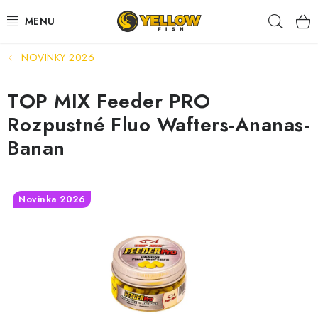
Prejsť
Hľad
na
obsah
NOVINKY 2026
NOVINKY 2026
TOP MIX Feeder PRO
LETNÉ ZĽAVY
Rozpustné Fluo Wafters-Ananas-
HALDORADO
Banan
PRÚTY
Novinka 2026
NAVIJAKY
ARÓMY
KRMIVÁ,NÁSTRAHY