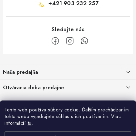
+421 903 232 257
Z
á
Naša predajňa
p
ä
Kristian Szikonya-YELLOWFISH
,
Otváracia doba predajne
Námestie Slobody 1164/1,
t
946 32 Marcelová
i
Pondelok-Piatok: 8.00-17.00 hod.
Google map - plánovanie cesty
Informácie
Obedňajšia prestávka 12.00-12.30 hod.
e
Pozrite Google mapu
Tento web používa súbory cookie. Ďalším prechádzaním
Sobota : 8.00-12.00 hod.
O nás
tohto webu vyjadrujete súhlas s ich používaním. Viac
Facebook
Vernostný program
informácií
tu
.
Napíšte nám
Obchodné podmienky
Prijímame online platby