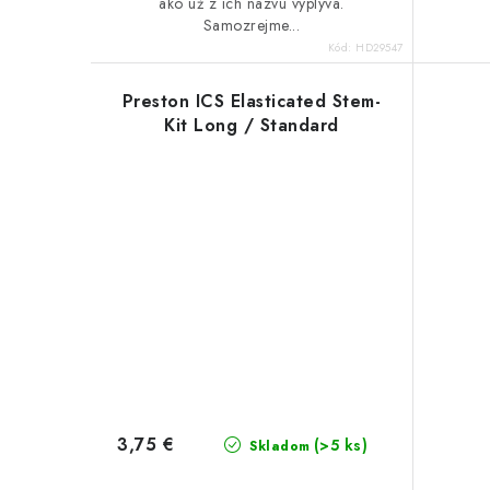
ako už z ich názvu vyplýva.
Samozrejme...
Kód:
HD29547
Preston ICS Elasticated Stem-
Kit Long / Standard
3,75 €
(>5 ks)
Skladom