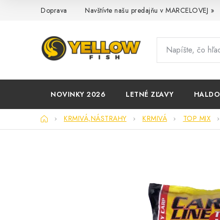
Prejsť
Doprava
Navštívte našu predajňu v MARCELOVEJ »
na
obsah
NOVINKY 2026
LETNÉ ZĽAVY
HALD
Domov
KRMIVÁ,NÁSTRAHY
KRMIVÁ
TOP MIX