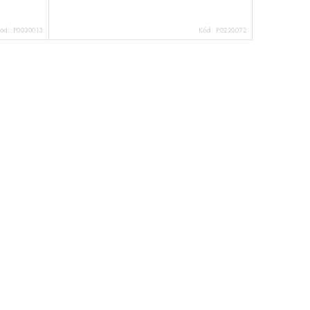
ód:
P0030013
Kód:
P0220072