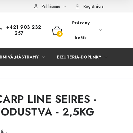
Prihlásenie
Registrácia
Prázdny
+421 903 232
257
NÁKUPNÝ
košík
KOŠÍK
RMIVÁ,NÁSTRAHY
BIŽUTERIA-DOPLNKY
TAŠKY
ARP LINE SEIRES -
ODUSTVA - 2,5KG
aná…