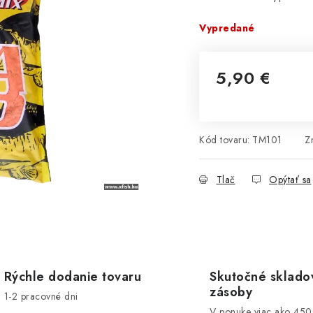
Vypredané
5,90 €
Jednotková cena:
Kód tovaru:
TM101
Z
Tlač
Opýtať sa
Rýchle dodanie tovaru
Skutočné sklado
zásoby
1-2 pracovné dni
V ponuke viac ako 45