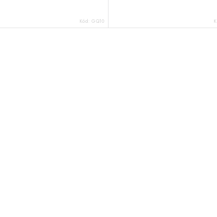
Kód:
GQ10
K