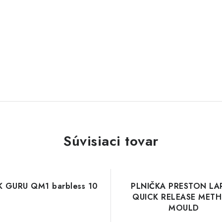
Súvisiaci tovar
K GURU QM1 barbless 10
PLNIČKA PRESTON LA
QUICK RELEASE MET
MOULD