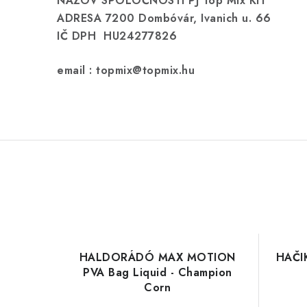
NÁZOV SPOLOČNOSTI PJ Top Mix Kft
ADRESA 7200 Dombóvár, Ivanich u. 66
IČ DPH HU24277826
email : topmix@topmix.hu
HALDORÁDÓ MAX MOTION
HAČI
PVA Bag Liquid - Champion
Corn