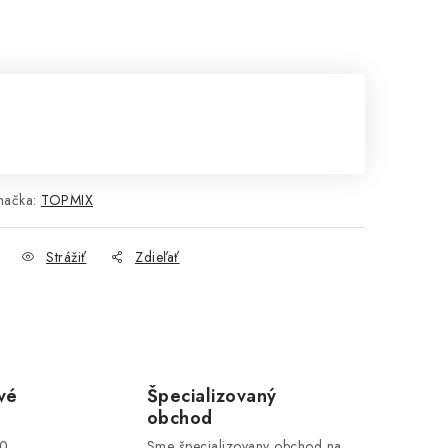
načka:
TOPMIX
Strážiť
Zdieľať
vé
Špecializovaný
obchod
00
Sme špecializovany obchod na