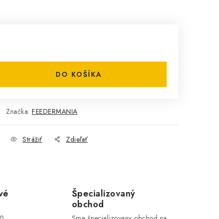
DO KOŠÍKA
Značka:
FEEDERMANIA
Strážiť
Zdieľať
vé
Špecializovaný
obchod
00
Sme špecializovany obchod na