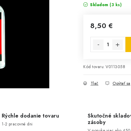
Skladom
(3 ks)
8,50 €
Jednotková cena:
Kód tovaru:
V0113058
Tlač
Opýtať sa
Rýchle dodanie tovaru
Skutočné sklado
zásoby
1-2 pracovné dni
V ponuke viac ako 45