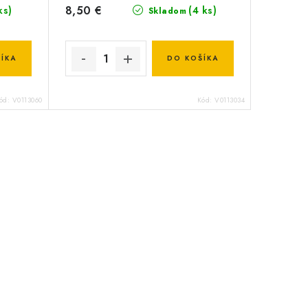
8,50 €
ks)
(4 ks)
Skladom
ÍKA
DO KOŠÍKA
ód:
V0113060
Kód:
V0113034