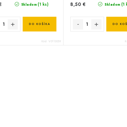
€
8,50 €
(1 ks)
(1 
Skladom
Skladom
DO KOŠÍKA
DO KOŠ
Kód:
V0113059
K