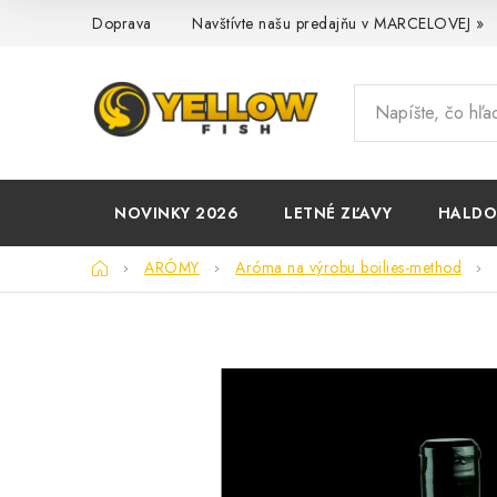
Prejsť
Doprava
Navštívte našu predajňu v MARCELOVEJ »
na
obsah
NOVINKY 2026
LETNÉ ZĽAVY
HALD
Domov
ARÓMY
Aróma na výrobu boilies-method