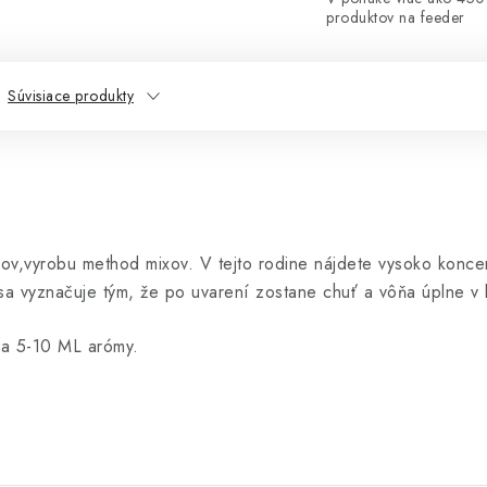
produktov na feeder
Súvisiace produkty
esov,vyrobu method mixov. V tejto rodine nájdete vysoko konc
a sa vyznačuje tým, že po uvarení zostane chuť a vôňa úplne v k
ča 5-10 ML arómy.