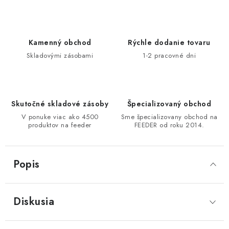
DOPRAVA
VŠEOBECNÉ NARIADENIE O BEZPEČNOSTI
Kamenný obchod
Rýchle dodanie tovaru
PRODUKTOV (GPSR)
Skladovými zásobami
1-2 pracovné dni
ZNAČKY
Doprava
Navštívte našu predajňu v MARCELOVEJ »
Skutočné skladové zásoby
Špecializovaný obchod
V ponuke viac ako 4500
Sme špecializovany obchod na
produktov na feeder
FEEDER od roku 2014.
Popis
Diskusia