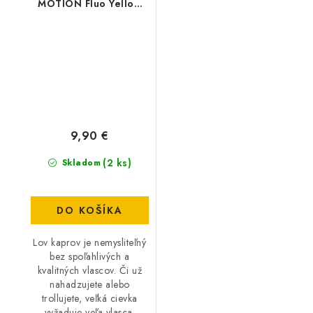
MOTION Fluo Yellow
0,35 mm / 750 m -
12,75 kg
9,90 €
(2 ks)
Skladom
DO KOŠÍKA
Lov kaprov je nemysliteľný
bez spoľahlivých a
kvalitných vlascov. Či už
nahadzujete alebo
trollujete, veľká cievka
vyžaduje veľa vlasca.