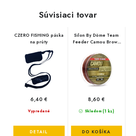
Súvisiaci tovar
CZERO FISHING páska
Silon By Döme Team
na prúty
Feeder Camou Brown
300m - 0,22mm-6,2kg
6,40 €
8,60 €
(1 ks)
Vypredané
Skladom
DETAIL
DO KOŠÍKA