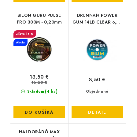
SILON GURU PULSE
DRENNAN POWER
PRO 300M - 0,20mm
GUM 14LB CLEAR o,65
10M
18 %
Akcia
13,50 €
8,50 €
16,50 €
(4 ks)
Skladom
Objednané
DO KOŠÍKA
DETAIL
HALDORÁDÓ MAX