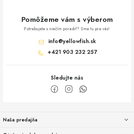
Pomôžeme vám s výberom
Potrebujete s niečím poradiť? Sme tu pre vás!
info
@
yellowfish.sk
+421 903 232 257
Z
á
Naša predajňa
p
ä
Kristian Szikonya-YELLOWFISH
,