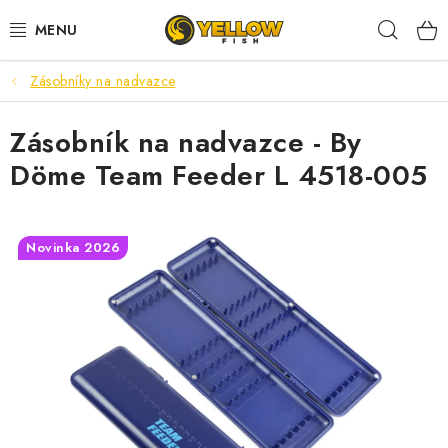
Prejsť
Hľad
na
obsah
Zásobníky na nadvazce
NOVINKY 2026
Zásobník na nadvazce - By
LETNÉ ZĽAVY
Döme Team Feeder L 4518-005
HALDORADO
PRÚTY
Novinka 2026
NAVIJAKY
ARÓMY
KRMIVÁ,NÁSTRAHY