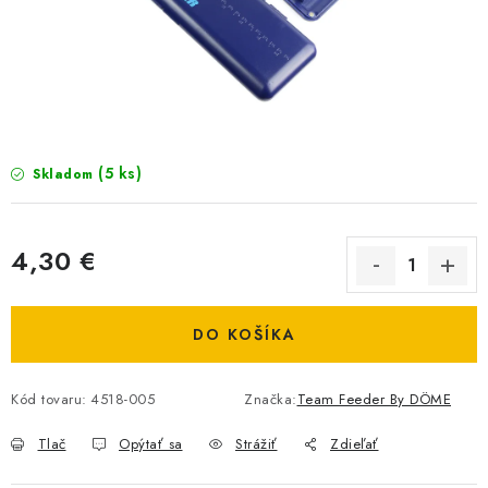
BIŽUTERIA-DOPLNKY
TAŠKY A PÚZDRA
PRETEKÁRSKE SEDAČKY
NA STUDENÚ VODU
(5 ks)
Skladom
DARČEKOVÝ POUKAZ
4,30 €
OBCHODNÉ PODMIENKY
Jednotková cena:
DO KOŠÍKA
MOJA OBJEDNÁVKA
VRATKY - ODSTÚPENIE OD ZMLUVY - REKLAMACIU
Kód tovaru:
4518-005
Značka:
Team Feeder By DÖME
Tlač
Opýtať sa
Strážiť
Zdieľať
KONTAKTY