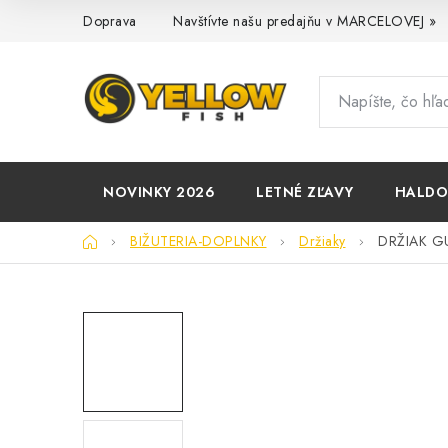
Prejsť
Doprava
Navštívte našu predajňu v MARCELOVEJ »
na
obsah
NOVINKY 2026
LETNÉ ZĽAVY
HALD
Domov
BIŽUTERIA-DOPLNKY
Držiaky
DRŽIAK GUR