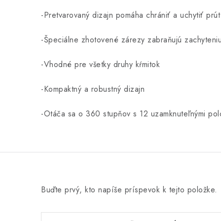
-Pretvarovaný dizajn pomáha chrániť a uchytiť prút
-Špeciálne zhotovené zárezy zabraňujú zachyteniu
-Vhodné pre všetky druhy kŕmitok
-Kompaktný a robustný dizajn
-Otáča sa o 360 stupňov s 12 uzamknuteľnými pol
Buďte prvý, kto napíše príspevok k tejto položke.