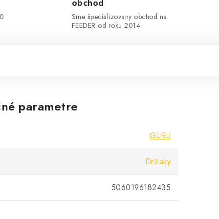
obchod
00
Sme špecializovany obchod na
FEEDER od roku 2014.
né parametre
GURU
Držiaky
5060196182435