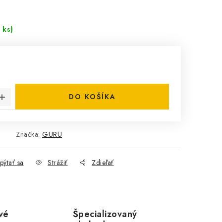
 ks)
cena:
DO KOŠÍKA
Značka:
GURU
pýtať sa
Strážiť
Zdieľať
vé
Špecializovaný