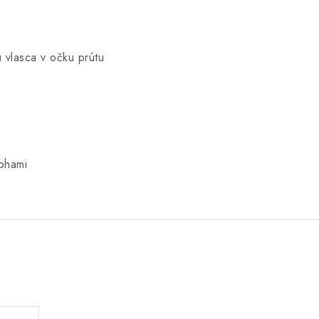
 vlasca v očku prútu
ohami