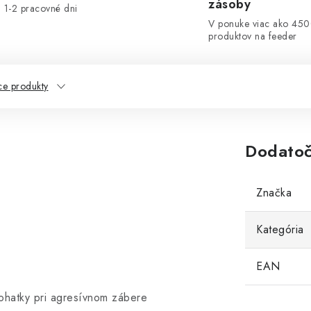
zásoby
1-2 pracovné dni
V ponuke viac ako 45
produktov na feeder
ce produkty
Dodatoč
Značka
Kategória
EAN
rohatky pri agresívnom zábere