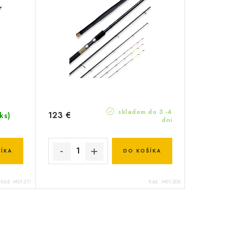
skladom do 3 -4
123 €
 ks)
dni
ÍKA
DO KOŠÍKA
Kód:
M01-211
Kód:
M01-208