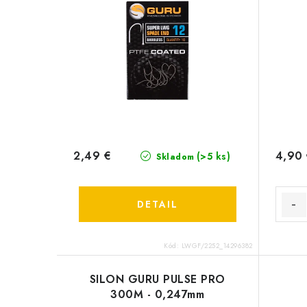
2,49 €
4,90
(>5 ks)
Skladom
DETAIL
Kód:
LWGF/2252_14296382
SILON GURU PULSE PRO
300M - 0,247mm