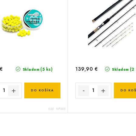
 €
139,90 €
(5 ks)
(2
Skladom
Skladom
DO KOŠÍKA
DO KOŠ
Kód:
NF005