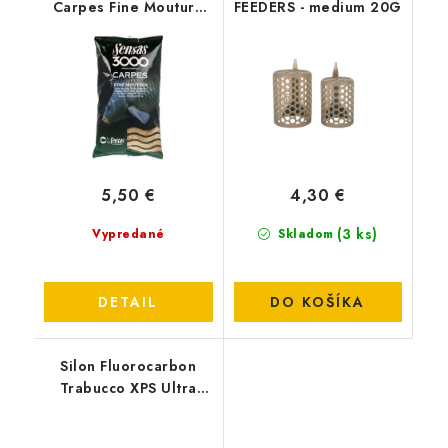
Carpes Fine Mouture
FEEDERS - medium 20G
(KAPOR jemný)
5,50 €
4,30 €
(3 ks)
Vypredané
Skladom
DETAIL
DO KOŠÍKA
Silon Fluorocarbon
Trabucco XPS Ultra
Strong FC 403 T-Force
- 0,18mm