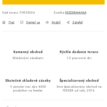
DOPRAVA
Kód tovaru:
F0935034
Značka:
FEEDERMANIA
VŠEOBECNÉ NARIADENIE O BEZPEČNOSTI
PRODUKTOV (GPSR)
Tlač
Opýtať sa
Strážiť
Zdieľať
ZNAČKY
Doprava
Navštívte našu predajňu v MARCELOVEJ »
Kamenný obchod
Rýchle dodanie tovaru
Skladovými zásobami
1-2 pracovné dni
Skutočné skladové zásoby
Špecializovaný obchod
V ponuke viac ako 4500
Sme špecializovany obchod na
produktov na feeder
FEEDER od roku 2014.