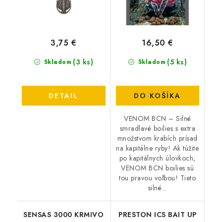
3,75 €
16,50 €
(3 ks)
(5 ks)
Skladom
Skladom
DETAIL
DO KOŠÍKA
VENOM BCN – Silné
smradlavé boilies s extra
množstvom krabích prísad
na kapitálne ryby! Ak túžite
po kapitálnych úlovkoch,
VENOM BCN boilies sú
tou pravou voľbou! Tieto
silné...
SENSAS 3000 KRMIVO
PRESTON ICS BAIT UP