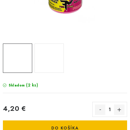
BIŽUTERIA-DOPLNKY
TAŠKY A PÚZDRA
PRETEKÁRSKE SEDAČKY
NA STUDENÚ VODU
DARČEKOVÝ POUKAZ
OBCHODNÉ PODMIENKY
(2 ks)
Skladom
MOJA OBJEDNÁVKA
VRATKY - ODSTÚPENIE OD ZMLUVY - REKLAMACIU
4,20 €
Jednotková cena:
KONTAKTY
DO KOŠÍKA