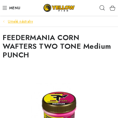
Prejsť
Hľad
na
obsah
Umelé nástrahy
NOVINKY 2026
FEEDERMANIA CORN
LETNÉ ZĽAVY
WAFTERS TWO TONE Medium
HALDORADO
PUNCH
PRÚTY
NAVIJAKY
ARÓMY
KRMIVÁ,NÁSTRAHY