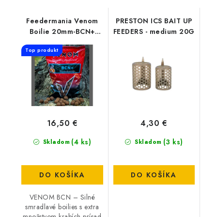
Feedermania Venom
PRESTON ICS BAIT UP
Boilie 20mm-BCN+
FEEDERS - medium 20G
900G
Top produkt
16,50 €
4,30 €
(4 ks)
(3 ks)
Skladom
Skladom
DO KOŠÍKA
DO KOŠÍKA
VENOM BCN – Silné
smradlavé boilies s extra
množstvom krabích prísad