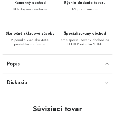
Kamenný obchod
Rýchle dodanie tovaru
DOPRAVA
Skladovými zásobami
1-2 pracovné dni
VŠEOBECNÉ NARIADENIE O BEZPEČNOSTI
PRODUKTOV (GPSR)
Skutočné skladové zásoby
Špecializovaný obchod
ZNAČKY
V ponuke viac ako 4500
Sme špecializovany obchod na
produktov na feeder
FEEDER od roku 2014.
Doprava
Navštívte našu predajňu v MARCELOVEJ »
Popis
Diskusia
Súvisiaci tovar