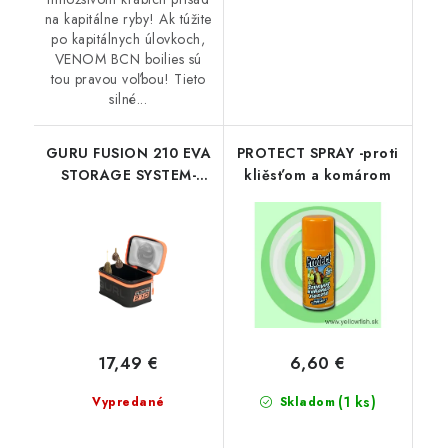
na kapitálne ryby! Ak túžite
po kapitálnych úlovkoch,
VENOM BCN boilies sú
tou pravou voľbou! Tieto
silné...
GURU FUSION 210 EVA
PROTECT SPRAY -proti
STORAGE SYSTEM-
kliěsťom a komárom
PUZDRO NA
DROBNOSTI
17,49 €
6,60 €
(1 ks)
Vypredané
Skladom