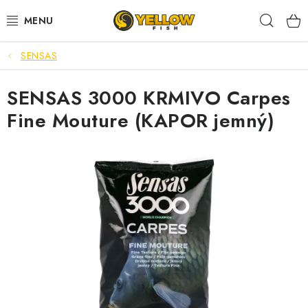
Prejsť
Hľad
na
obsah
SENSAS
NOVINKY 2026
SENSAS 3000 KRMIVO Carpes
LETNÉ ZĽAVY
Fine Mouture (KAPOR jemný)
HALDORADO
PRÚTY
NAVIJAKY
ARÓMY
KRMIVÁ,NÁSTRAHY