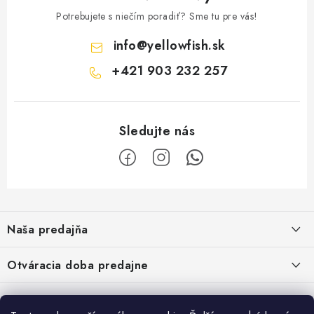
Potrebujete s niečím poradiť? Sme tu pre vás!
info
@
yellowfish.sk
+421 903 232 257
Z
á
Naša predajňa
p
ä
Kristian Szikonya-YELLOWFISH
,
Otváracia doba predajne
Námestie Slobody 1164/1,
t
946 32 Marcelová
i
Pondelok-Piatok: 8.00-17.00 hod.
Google map - plánovanie cesty
Informácie
Obedňajšia prestávka 12.00-12.30 hod.
Pozrite Google mapu