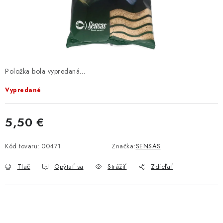
BIŽUTERIA-DOPLNKY
TAŠKY A PÚZDRA
PRETEKÁRSKE SEDAČKY
Položka bola vypredaná…
NA STUDENÚ VODU
Vypredané
DARČEKOVÝ POUKAZ
5,50 €
OBCHODNÉ PODMIENKY
Jednotková cena:
Kód tovaru:
00471
Značka:
SENSAS
MOJA OBJEDNÁVKA
Tlač
Opýtať sa
Strážiť
Zdieľať
VRATKY - ODSTÚPENIE OD ZMLUVY - REKLAMACIU
KONTAKTY