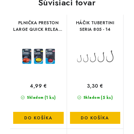
Súvisiaci tovar
PLNIČKA PRESTON
HÁČIK TUBERTINI
LARGE QUICK RELEASE
SERIA 805 - 14
METHOD MOULD
4,99 €
3,30 €
(1 ks)
(5 ks)
Skladom
Skladom
DO KOŠÍKA
DO KOŠÍKA