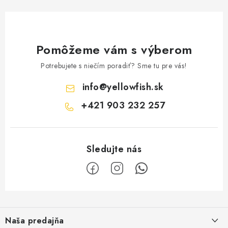
Pomôžeme vám s výberom
Potrebujete s niečím poradiť? Sme tu pre vás!
info
@
yellowfish.sk
+421 903 232 257
Z
á
Naša predajňa
p