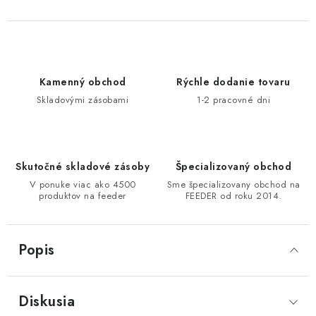
DOPRAVA
VŠEOBECNÉ NARIADENIE O BEZPEČNOSTI
PRODUKTOV (GPSR)
Kamenný obchod
Rýchle dodanie tovaru
Skladovými zásobami
1-2 pracovné dni
ZNAČKY
Doprava
Navštívte našu predajňu v MARCELOVEJ »
Skutočné skladové zásoby
Špecializovaný obchod
V ponuke viac ako 4500
Sme špecializovany obchod na
produktov na feeder
FEEDER od roku 2014.
Popis
Diskusia