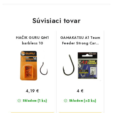
Súvisiaci tovar
HAČIK GURU QM1
GAMAKATSU A1 Team
barbless 10
Feeder Strong Carp
(10ks/bal) - 12
4,19 €
4 €
(1 ks)
(>5 ks)
Skladom
Skladom