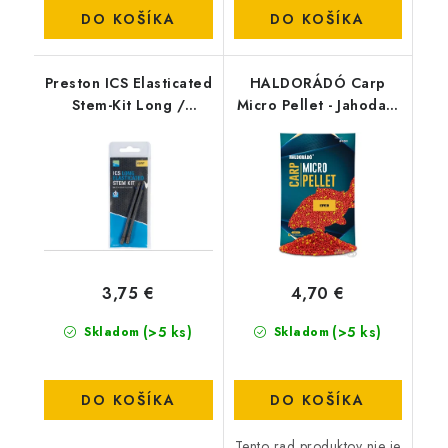
DO KOŠÍKA
DO KOŠÍKA
Preston ICS Elasticated
HALDORÁDÓ Carp
Stem-Kit Long /
Micro Pellet - Jahoda /
Standard
Eper
3,75 €
4,70 €
(>5 ks)
(>5 ks)
Skladom
Skladom
DO KOŠÍKA
DO KOŠÍKA
Tento rad produktov nie je