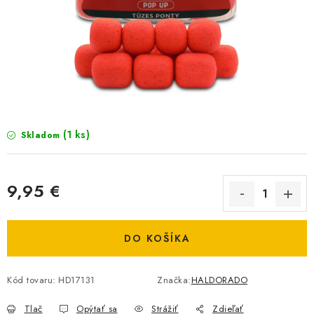
BIŽUTERIA-DOPLNKY
TAŠKY A PÚZDRA
PRETEKÁRSKE SEDAČKY
NA STUDENÚ VODU
(1 ks)
Skladom
DARČEKOVÝ POUKAZ
OBCHODNÉ PODMIENKY
9,95 €
Jednotková cena:
MOJA OBJEDNÁVKA
DO KOŠÍKA
VRATKY - ODSTÚPENIE OD ZMLUVY - REKLAMACIU
Kód tovaru:
HD17131
Značka:
HALDORADO
KONTAKTY
Tlač
Opýtať sa
Strážiť
Zdieľať