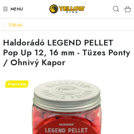
Prejsť
Hľad
na
obsah
Pop-up
NOVINKY 2026
Haldorádó LEGEND PELLET
LETNÉ ZĽAVY
Pop Up 12, 16 mm - Tüzes Ponty
HALDORADO
/ Ohnivý Kapor
PRÚTY
Dopredaj
NAVIJAKY
ARÓMY
KRMIVÁ,NÁSTRAHY