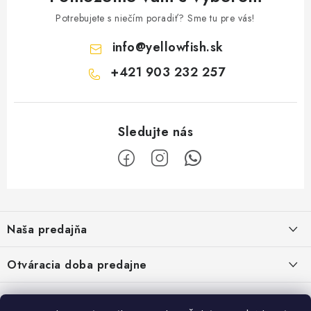
Potrebujete s niečím poradiť? Sme tu pre vás!
info
@
yellowfish.sk
+421 903 232 257
Z
á
Naša predajňa
p
ä
Kristian Szikonya-YELLOWFISH
,
Otváracia doba predajne
Námestie Slobody 1164/1,
t
946 32 Marcelová
i
Pondelok-Piatok: 8.00-17.00 hod.
Google map - plánovanie cesty
Informácie
Obedňajšia prestávka 12.00-12.30 hod.