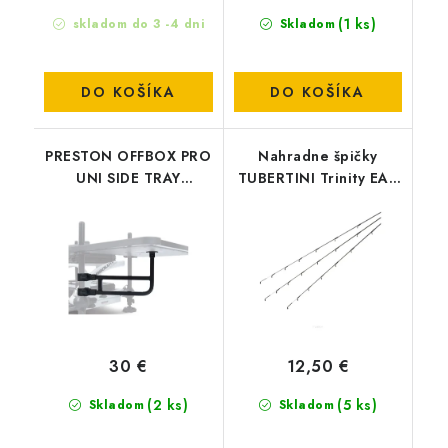
(1 ks)
skladom do 3 -4 dni
Skladom
DO KOŠÍKA
DO KOŠÍKA
PRESTON OFFBOX PRO
Nahradne špičky
UNI SIDE TRAY
TUBERTINI Trinity EA -
SUPPORt
1,0 oz
30 €
12,50 €
(2 ks)
(5 ks)
Skladom
Skladom