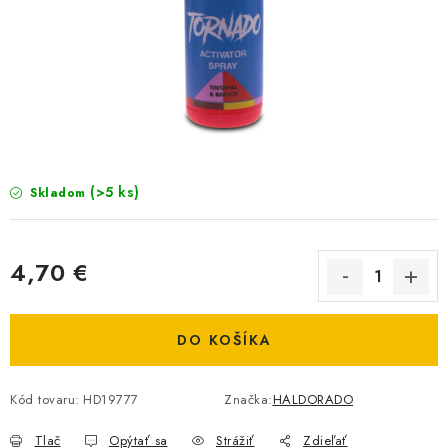
BIŽUTERIA-DOPLNKY
TAŠKY A PÚZDRA
PRETEKÁRSKE SEDAČKY
NA STUDENÚ VODU
(>5 ks)
Skladom
DARČEKOVÝ POUKAZ
OBCHODNÉ PODMIENKY
4,70 €
Jednotková cena:
MOJA OBJEDNÁVKA
DO KOŠÍKA
VRATKY - ODSTÚPENIE OD ZMLUVY - REKLAMACIU
Kód tovaru:
HD19777
Značka:
HALDORADO
KONTAKTY
Tlač
Opýtať sa
Strážiť
Zdieľať