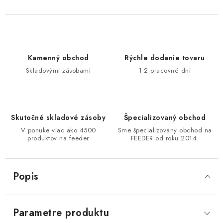
DOPRAVA
VŠEOBECNÉ NARIADENIE O BEZPEČNOSTI
PRODUKTOV (GPSR)
Kamenný obchod
Rýchle dodanie tovaru
Skladovými zásobami
1-2 pracovné dni
ZNAČKY
Doprava
Navštívte našu predajňu v MARCELOVEJ »
Skutočné skladové zásoby
Špecializovaný obchod
V ponuke viac ako 4500
Sme špecializovany obchod na
produktov na feeder
FEEDER od roku 2014.
Popis
Parametre produktu