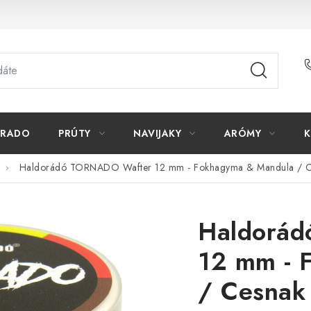
ORADO
PRÚTY
NAVIJAKY
ARÓMY
K
Haldorádó TORNADO Wafter 12 mm - Fokhagyma & Mandula / C
Haldorá
12 mm - 
/ Cesnak