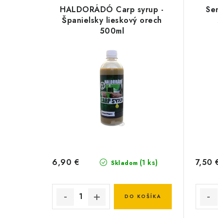
HALDORÁDÓ Carp syrup -
Se
Španielsky lieskový orech
500ml
6,90 €
7,50 
(1 ks)
Skladom
DO KOŠÍKA