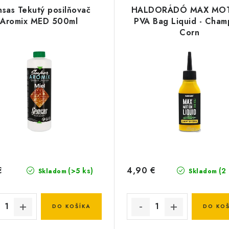
nsas Tekutý posilňovač
HALDORÁDÓ MAX MO
Aromix MED 500ml
PVA Bag Liquid - Cham
Corn
€
4,90 €
(>5 ks)
(2
Skladom
Skladom
DO KOŠÍKA
DO KOŠ