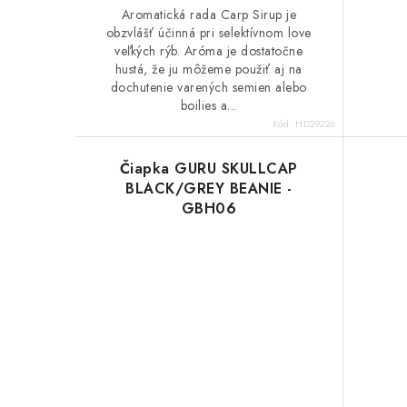
Aromatická rada Carp Sirup je
obzvlášť účinná pri selektívnom love
veľkých rýb. Aróma je dostatočne
hustá, že ju môžeme použiť aj na
dochutenie varených semien alebo
boilies a...
Kód:
HD29226
Čiapka GURU SKULLCAP
BLACK/GREY BEANIE -
GBH06