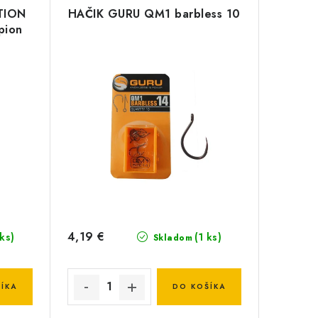
TION
HAČIK GURU QM1 barbless 10
pion
4,19 €
 ks)
(1 ks)
Skladom
ÍKA
DO KOŠÍKA