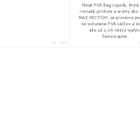
Nové PVA Bag Liquids, ktoré
rovnaké príchute a arómy ako b
MAX MOTION, sa primárne pou
na ochutenie PVA sáčkov a sl
ako už z ich názvu vyplýv
Samozrejme...
Kód:
27425
K