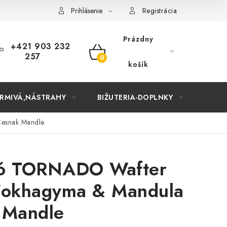
Prihlásenie
Registrácia
Prázdny
+421 903 232
257
NÁKUPNÝ
košík
KOŠÍK
RMIVÁ,NÁSTRAHY
BIŽUTERIA-DOPLNKY
TAŠKY
esnak Mandle
dó TORNADO Wafter
Fokhagyma & Mandula
 Mandle