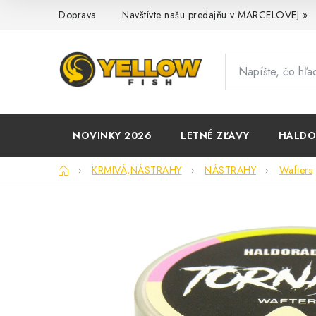
Prejsť
Doprava
Navštívte našu predajňu v MARCELOVEJ »
na
obsah
NOVINKY 2026
LETNÉ ZĽAVY
HALD
Domov
KRMIVÁ,NÁSTRAHY
NÁSTRAHY
Wafters