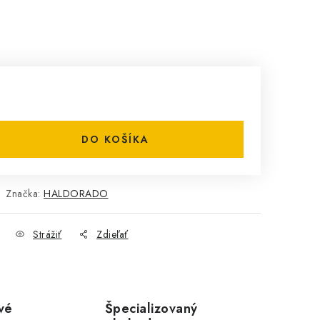
DO KOŠÍKA
Značka:
HALDORADO
Strážiť
Zdieľať
vé
Špecializovaný