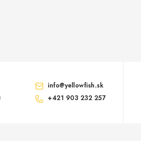
info
@
yellowfish.sk
+421 903 232 257
!