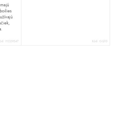
 majú
oilies
žívajú
učiek,
a.
ód:
HD29547
Kód:
GQ10