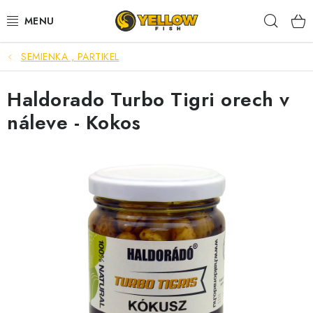
Prejsť
Hľad
na
obsah
SEMIENKA , PARTIKEL
NOVINKY 2026
Haldorado Turbo Tigri orech v
LETNÉ ZĽAVY
náleve - Kokos
HALDORADO
PRÚTY
NAVIJAKY
ARÓMY
KRMIVÁ,NÁSTRAHY