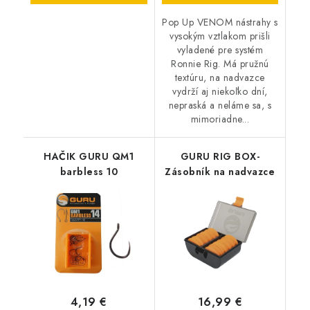
Pop Up VENOM nástrahy s
vysokým vztlakom prišli
vyladené pre systém
Ronnie Rig. Má pružnú
textúru, na nadvazce
vydrží aj niekoľko dní,
nepraská a neláme sa, s
mimoriadne...
HAČIK GURU QM1
GURU RIG BOX-
barbless 10
Zásobník na nadvazce
4,19 €
16,99 €