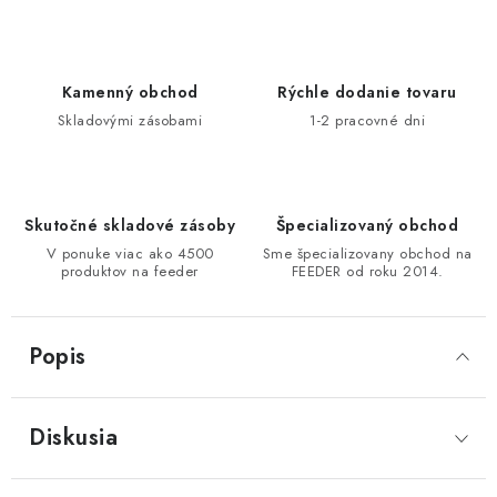
DOPRAVA
VŠEOBECNÉ NARIADENIE O BEZPEČNOSTI
Kamenný obchod
Rýchle dodanie tovaru
PRODUKTOV (GPSR)
Skladovými zásobami
1-2 pracovné dni
ZNAČKY
Doprava
Navštívte našu predajňu v MARCELOVEJ »
Skutočné skladové zásoby
Špecializovaný obchod
V ponuke viac ako 4500
Sme špecializovany obchod na
produktov na feeder
FEEDER od roku 2014.
Popis
Diskusia