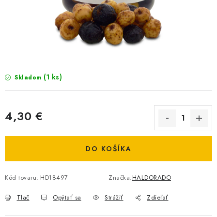
BIŽUTERIA-DOPLNKY
TAŠKY A PÚZDRA
PRETEKÁRSKE SEDAČKY
NA STUDENÚ VODU
(1 ks)
Skladom
DARČEKOVÝ POUKAZ
4,30 €
OBCHODNÉ PODMIENKY
Jednotková cena:
DO KOŠÍKA
MOJA OBJEDNÁVKA
VRATKY - ODSTÚPENIE OD ZMLUVY - REKLAMACIU
Kód tovaru:
HD18497
Značka:
HALDORADO
Tlač
Opýtať sa
Strážiť
Zdieľať
KONTAKTY