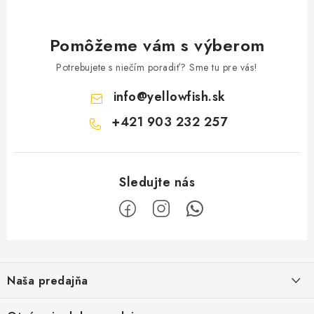
Pomôžeme vám s výberom
Potrebujete s niečím poradiť? Sme tu pre vás!
info
@
yellowfish.sk
+421 903 232 257
Z
á
Naša predajňa
p
ä
Kristian Szikonya-YELLOWFISH
,