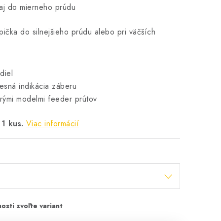
j do mierneho prúdu
pička do silnejšieho prúdu alebo pri väčších
diel
resná indikácia záberu
erými modelmi feeder prútov
1 kus.
Viac informácií