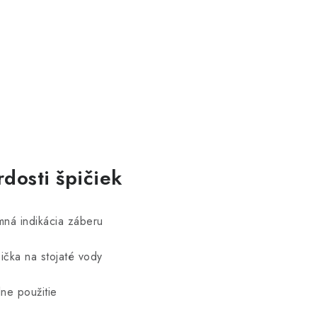
dosti špičiek
mná indikácia záberu
čka na stojaté vody
ne použitie