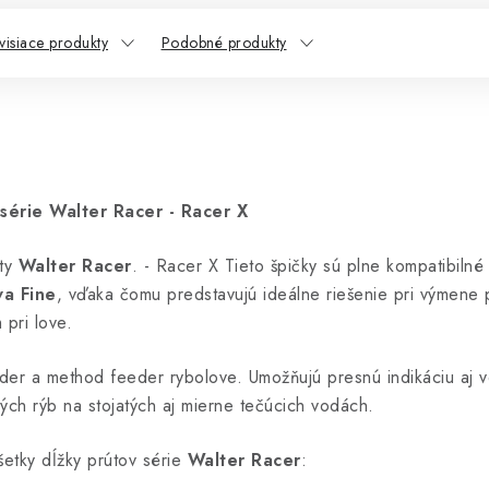
visiace produkty
Podobné produkty
série Walter Racer - Racer X
úty
Walter Racer
. - Racer X Tieto špičky sú plne kompatibilné 
a Fine
, vďaka čomu predstavujú ideálne riešenie pri výmene 
 pri love.
eeder a method feeder rybolove. Umožňujú presnú indikáciu aj 
ých rýb na stojatých aj mierne tečúcich vodách.
etky dĺžky prútov série
Walter Racer
: