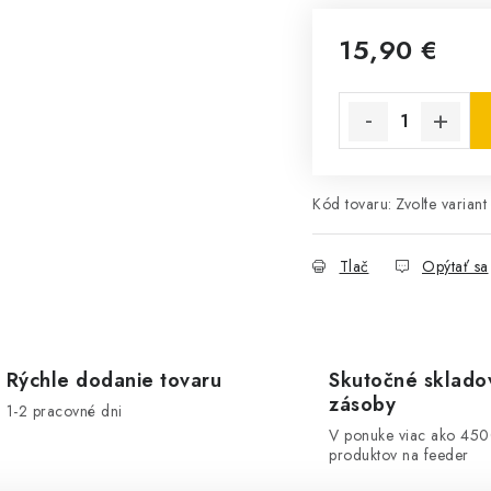
15,90 €
Jednotková cena:
Kód tovaru:
Zvoľte variant
Tlač
Opýtať sa
Rýchle dodanie tovaru
Skutočné sklado
zásoby
1-2 pracovné dni
V ponuke viac ako 45
produktov na feeder