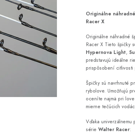
Originálne náhradné
Racer X
Originálne náhradné š
Racer X Tieto špičky s
Hypernova Light
,
Su
predstavujú ideálne ri
prispôsobení citlivost
Špičky sú navrhnuté pr
rybolove. Umožňujú pr
oceníte najmä pri love
mierne tečúcich vodác
Vďaka univerzálnemu p
série
Walter Racer
: