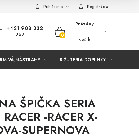
Prihlásenie
Registrácia
Prázdny
+421 903 232
257
NÁKUPNÝ
košík
KOŠÍK
RMIVÁ,NÁSTRAHY
BIŽUTERIA-DOPLNKY
TAŠKY
A ŠPIČKA SERIA
 RACER -RACER X-
OVA-SUPERNOVA