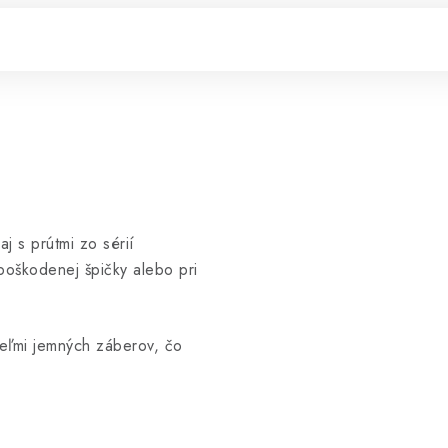
aj s prútmi zo sérií
poškodenej špičky alebo pri
veľmi jemných záberov, čo