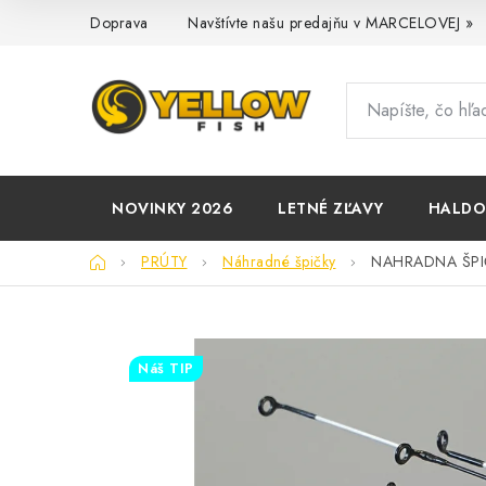
Prejsť
Doprava
Navštívte našu predajňu v MARCELOVEJ »
na
obsah
NOVINKY 2026
LETNÉ ZĽAVY
HALD
Domov
PRÚTY
Náhradné špičky
NAHRADNA ŠPI
Náš TIP