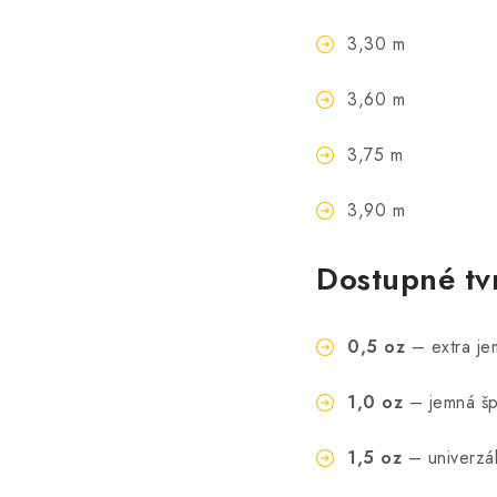
3,30 m
3,60 m
3,75 m
3,90 m
Dostupné tvr
0,5 oz
– extra je
1,0 oz
– jemná špi
1,5 oz
– univerzál