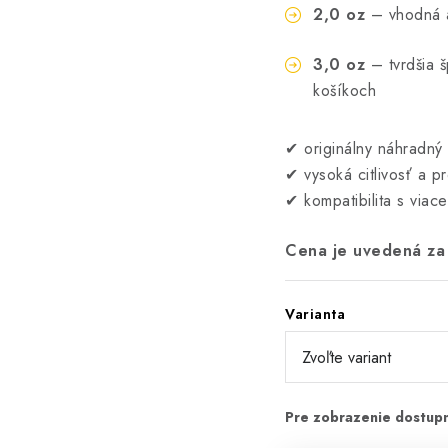
2,0 oz
– vhodná a
3,0 oz
– tvrdšia š
košíkoch
✔ originálny náhradný 
✔ vysoká citlivosť a p
✔ kompatibilita s viac
Cena je uvedená za 
Varianta