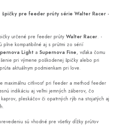
 špičky pre feeder prúty série Walter Racer -
pičky určené pre feeder prúty
Walter Racer
. -
ú plne kompatibilné aj s prútmi zo sérií
pernova Light
a
Supernova Fine
, vďaka čomu
ešenie pri výmene poškodenej špičky alebo pri
i prúta aktuálnym podmienkam pri love.
e maximálnu citlivosť pri feeder a method feeder
esnú indikáciu aj veľmi jemných záberov, čo
 kaprov, pleskáčov či opatrných rýb na stojatých aj
h.
revedeniu sú vhodné pre všetky dĺžky prútov