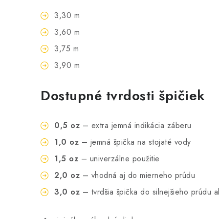
3,30 m
3,60 m
3,75 m
3,90 m
Dostupné tvrdosti špičiek
0,5 oz
– extra jemná indikácia záberu
1,0 oz
– jemná špička na stojaté vody
1,5 oz
– univerzálne použitie
2,0 oz
– vhodná aj do mierneho prúdu
3,0 oz
– tvrdšia špička do silnejšieho prúdu a