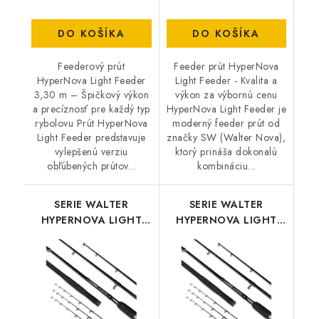
DO KOŠÍKA
DO KOŠÍKA
Feederový prút
Feeder prút HyperNova
HyperNova Light Feeder
Light Feeder - Kvalita a
3,30 m – Špičkový výkon
výkon za výbornú cenu
a precíznosť pre každý typ
HyperNova Light Feeder je
rybolovu Prút HyperNova
moderný feeder prút od
Light Feeder predstavuje
značky SW (Walter Nova),
vylepšenú verziu
ktorý prináša dokonalú
obľúbených prútov...
kombináciu...
SERIE WALTER
SERIE WALTER
HYPERNOVA LIGHT
HYPERNOVA LIGHT
FEEDER 330
FEEDER 360