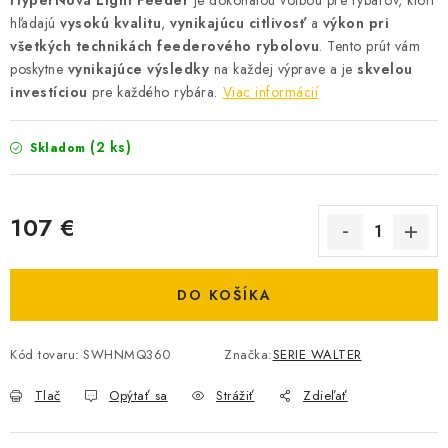
HyperNova Light Feeder
je dokonalou voľbou pre rybárov, ktorí
hľadajú
vysokú kvalitu
,
vynikajúcu citlivosť
a
výkon pri
všetkých technikách feederového rybolovu
. Tento prút vám
poskytne
vynikajúce výsledky
na každej výprave a je
skvelou
investíciou
pre každého rybára.
Viac informácií
(2 ks)
Skladom
107 €
Jednotková cena:
DO KOŠÍKA
Kód tovaru:
SWHNMQ360
Značka:
SERIE WALTER
Tlač
Opýtať sa
Strážiť
Zdieľať