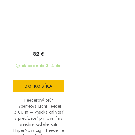
FEEDER 300
82 €
skladom do 3 -4 dni
DO KOŠÍKA
Feederový prút
HyperNova Light Feeder
3,00 m – Vysoká citlivosť
a precíznosť pri lovení na
stredné vzdialenosti
HyperNova Light Feeder je