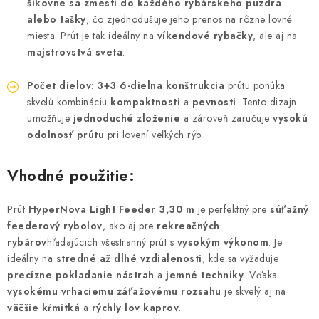
šikovne sa zmestí do každého rybárskeho puzdra
alebo tašky
, čo zjednodušuje jeho prenos na rôzne lovné
miesta. Prút je tak ideálny na
víkendové rybačky
, ale aj na
majstrovstvá sveta
.
Počet dielov
:
3+3
6-dielna konštrukcia
prútu ponúka
skvelú kombináciu
kompaktnosti
a
pevnosti
. Tento dizajn
umožňuje
jednoduché zloženie
a zároveň zaručuje
vysokú
odolnosť prútu
pri lovení veľkých rýb.
Vhodné použitie:
Prút
HyperNova Light Feeder 3,30 m
je perfektný pre
súťažný
feederový rybolov
, ako aj pre
rekreačných
rybárov
hľadajúcich všestranný prút s
vysokým výkonom
. Je
ideálny na
stredné až dlhé vzdialenosti
, kde sa vyžaduje
precízne pokladanie nástrah
a
jemné techniky
. Vďaka
vysokému vrhaciemu záťažovému rozsahu
je skvelý aj na
väčšie kŕmitká
a
rýchly lov kaprov
.