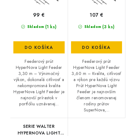
99 €
107 €
(1 ks)
(3 ks)
Skladom
Skladom
DO KOŠÍKA
DO KOŠÍKA
Feederový prút
Feederový prút
HyperNova Light Feeder
HyperNova Light Feeder
3,30 m – Výnimočný
3,60 m – Kvalita, citlivosť
výkon, dokonalá citlivosť a
a výkon pre každú výzvu
nekompromisná kvalita
Prút HyperNova Light
HyperNova Light Feeder je
Feeder je najnovším
najnovší prírastok v
členom renomovanej
portfóliu uznávanej...
rodiny prútov
SuperNova,...
SERIE WALTER
HYPERNOVA LIGHT