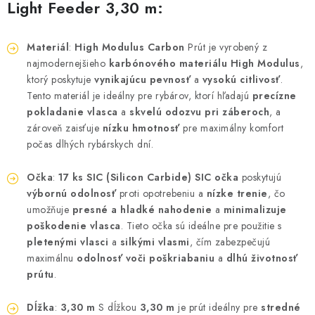
Light Feeder 3,30 m:
DOPRAVA
Materiál
:
High Modulus Carbon
Prút je vyrobený z
VŠEOBECNÉ NARIADENIE O BEZPEČNOSTI
najmodernejšieho
karbónového materiálu High Modulus
,
PRODUKTOV (GPSR)
ktorý poskytuje
vynikajúcu pevnosť
a
vysokú citlivosť
.
Tento materiál je ideálny pre rybárov, ktorí hľadajú
precízne
ZNAČKY
pokladanie vlasca
a
skvelú odozvu pri záberoch
, a
zároveň zaisťuje
nízku hmotnosť
pre maximálny komfort
Doprava
Navštívte našu predajňu v MARCELOVEJ »
počas dlhých rybárskych dní.
Očka
:
17 ks SIC (Silicon Carbide)
SIC očka
poskytujú
výbornú odolnosť
proti opotrebeniu a
nízke trenie
, čo
umožňuje
presné a hladké nahodenie
a
minimalizuje
poškodenie vlasca
. Tieto očka sú ideálne pre použitie s
pletenými vlasci
a
silkými vlasmi
, čím zabezpečujú
maximálnu
odolnosť voči poškriabaniu
a
dlhú životnosť
prútu
.
Dĺžka
:
3,30 m
S dĺžkou
3,30 m
je prút ideálny pre
stredné