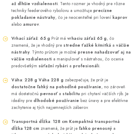
až dlhšie vzdialenosti
. Tento rozmer je vhodný pre rôzne
techniky feederového rybolovu a umožňuje
precízne
pokladanie nástrahy
, čo je neoceniteľné pri lovení
kaprov
alebo
amurov
.
Vrhací záťaž
:
65 g
Prút má
vrhaciu záťaž 65 g
, čo
znamená, že je vhodný pre
stredne ťažké kŕmitká
a
väčšie
nástrahy
. Týmto prútom je možné
presne nahadzovať aj na
väčšie vzdialenosti
a manipulovať s nástrahou, čo ocenia
predovšetkým
súťažní rybári
a
profesionáli
.
Váha
:
228 g
Váha 228 g
zabezpečuje, že prút je
dostatočne ľahký na pohodlné používanie
, no zároveň
má dostatočnú
pevnosť
a
stabilitu
pri chytaní väčších rýb. Je
ideálny pre
dlhodobé používanie
bez únavy a pre efektívne
zachytenie aj tých najjemnejších záberov.
Transportná dĺžka
:
128 cm
Kompaktná transportná
dĺžka 128 cm
znamená, že prút je
ľahko prenosný
a