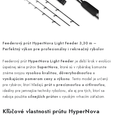
BIŽUTERIA-DOPLNKY
TAŠKY A PÚZDRA
PRETEKÁRSKE SEDAČKY
NA STUDENÚ VODU
Feederový prút HyperNova Light Feeder 3,30 m –
Perfektný výkon pre profesionálny i rekreačný rybolov
DARČEKOVÝ POUKAZ
Feederový prút
HyperNova Light Feeder
je ďalší krok v evolúcii
úspešnej série prútov
OBCHODNÉ PODMIENKY
SuperNova
, ktoré sú v rybárskej komunite
známe svojou
vysokou kvalitou
,
dôveryhodnosťou
a
vynikajúcim pomerom ceny a výkonu
. Tento model je určený
MOJA OBJEDNÁVKA
pre rybárov, ktorí hľadajú
prút s precíznosťou a citlivosťou
,
ideálny pre jemnejšie techniky rybolovu, ale aj pre tých, ktorí sa
VRATKY - ODSTÚPENIE OD ZMLUVY - REKLAMACIU
neboja použitia
silnejších prútov
s vysokým vrhacím záťažom.
KONTAKTY
Kľúčové vlastnosti prútu HyperNova