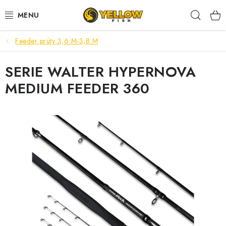
Prejsť
Hľad
na
obsah
Feeder prúty 3,6 M-3,8 M
NOVINKY 2026
SERIE WALTER HYPERNOVA
LETNÉ ZĽAVY
MEDIUM FEEDER 360
HALDORADO
PRÚTY
NAVIJAKY
ARÓMY
KRMIVÁ,NÁSTRAHY