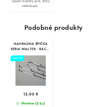
vysoko kvalitný prút, ktorý
nadväzuje...
Podobné produkty
NAHRADNA ŠPIČKA
SERIA WALTER - RACER
-RACER X-HYPERNOVA-
Náš TIP
SUPERNOVA
15,90 €
(5 ks)
Skladom