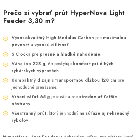
Prečo si vybrať prút HyperNova Light
Feeder 3,30 m?
Vysokokvalitný High Modulus Carbon
pre
maximálnu
pevnosť
a
vysokú citlivosť
.
SIC očka
pre
presné a hladké nahodenie
.
Váha iba 228 g
, čo poskytuje
komfort pri dlhých
rybárskych výpravách
.
Kompaktný dizajn
s
transportnou dĺžkou 128 cm
pre
jednoduché prenášanie.
Vrhací záťaž 65 g
je ideálna pre
stredne až ťažšie
nástrahy
.
Všestranný prút
, ktorý je vhodný na
súťaže aj rekreačný
rybolov
.