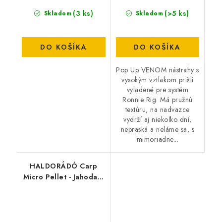
(3 ks)
(>5 ks)
Skladom
Skladom
DO KOŠÍKA
DO KOŠÍKA
Pop Up VENOM nástrahy s
vysokým vztlakom prišli
vyladené pre systém
Ronnie Rig. Má pružnú
textúru, na nadvazce
vydrží aj niekoľko dní,
nepraská a neláme sa, s
mimoriadne...
HALDORÁDÓ Carp
Micro Pellet - Jahoda /
Eper