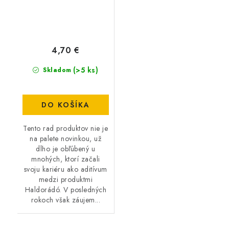
4,70 €
(>5 ks)
Skladom
DO KOŠÍKA
Tento rad produktov nie je
na palete novinkou, už
dlho je obľúbený u
mnohých, ktorí začali
svoju kariéru ako aditívum
medzi produktmi
Haldorádó. V posledných
rokoch však záujem...