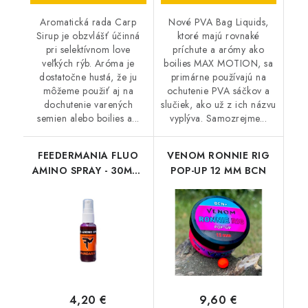
Aromatická rada Carp
Nové PVA Bag Liquids,
Sirup je obzvlášť účinná
ktoré majú rovnaké
pri selektívnom love
príchute a arómy ako
veľkých rýb. Aróma je
boilies MAX MOTION, sa
dostatočne hustá, že ju
primárne používajú na
môžeme použiť aj na
ochutenie PVA sáčkov a
dochutenie varených
slučiek, ako už z ich názvu
semien alebo boilies a...
vyplýva. Samozrejme...
FEEDERMANIA FLUO
VENOM RONNIE RIG
AMINO SPRAY - 30ML -
POP-UP 12 MM BCN
MANGO
4,20 €
9,60 €