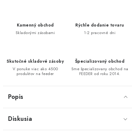
DOPRAVA
VŠEOBECNÉ NARIADENIE O BEZPEČNOSTI
Kamenný obchod
Rýchle dodanie tovaru
PRODUKTOV (GPSR)
Skladovými zásobami
1-2 pracovné dni
ZNAČKY
Doprava
Navštívte našu predajňu v MARCELOVEJ »
Skutočné skladové zásoby
Špecializovaný obchod
V ponuke viac ako 4500
Sme špecializovany obchod na
produktov na feeder
FEEDER od roku 2014.
Popis
Diskusia