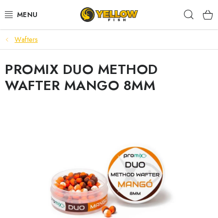
Prejsť
Hľad
na
obsah
Wafters
NOVINKY 2026
PROMIX DUO METHOD
LETNÉ ZĽAVY
WAFTER MANGO 8MM
HALDORADO
PRÚTY
NAVIJAKY
ARÓMY
KRMIVÁ,NÁSTRAHY