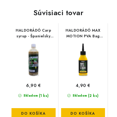
Súvisiaci tovar
HALDORÁDÓ Carp
HALDORÁDÓ MAX
syrup - Španielsky
MOTION PVA Bag
lieskový orech 500ml
Liquid - Champion
Corn
6,90 €
4,90 €
(1 ks)
(2 ks)
Skladom
Skladom
DO KOŠÍKA
DO KOŠÍKA