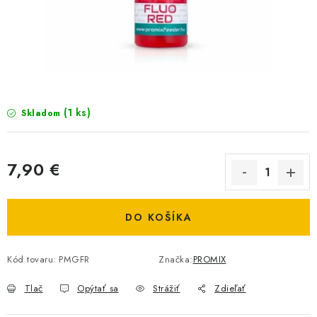
BIŽUTERIA-DOPLNKY
TAŠKY A PÚZDRA
PRETEKÁRSKE SEDAČKY
NA STUDENÚ VODU
(1 ks)
Skladom
DARČEKOVÝ POUKAZ
7,90 €
OBCHODNÉ PODMIENKY
Jednotková cena:
DO KOŠÍKA
MOJA OBJEDNÁVKA
VRATKY - ODSTÚPENIE OD ZMLUVY - REKLAMACIU
Kód tovaru:
PMGFR
Značka:
PROMIX
Tlač
Opýtať sa
Strážiť
Zdieľať
KONTAKTY