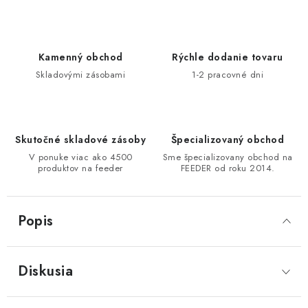
DOPRAVA
VŠEOBECNÉ NARIADENIE O BEZPEČNOSTI
Kamenný obchod
Rýchle dodanie tovaru
PRODUKTOV (GPSR)
Skladovými zásobami
1-2 pracovné dni
ZNAČKY
Doprava
Navštívte našu predajňu v MARCELOVEJ »
Skutočné skladové zásoby
Špecializovaný obchod
V ponuke viac ako 4500
Sme špecializovany obchod na
produktov na feeder
FEEDER od roku 2014.
Popis
Diskusia