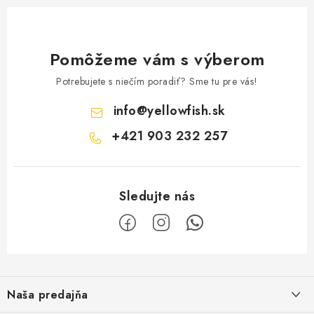
Pomôžeme vám s výberom
Potrebujete s niečím poradiť? Sme tu pre vás!
info
@
yellowfish.sk
+421 903 232 257
Z
á
Naša predajňa
p