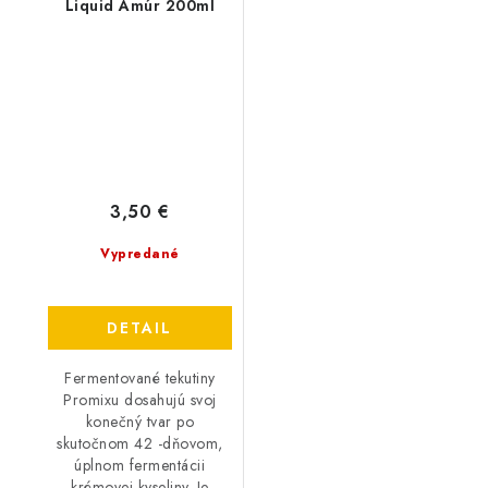
Liquid Amúr 200ml
3,50 €
Vypredané
DETAIL
Fermentované tekutiny
Promixu dosahujú svoj
konečný tvar po
skutočnom 42 -dňovom,
úplnom fermentácii
krémovej kyseliny. Je