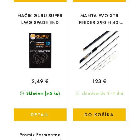
HAČIK GURU SUPER
MANTA EVO-XTR
LWG SPADE END
FEEDER 390 H 40-
100G
2,49 €
123 €
(>5 ks)
Skladom
skladom do 3 -4 dni
DETAIL
DO KOŠÍKA
Promix Fermented