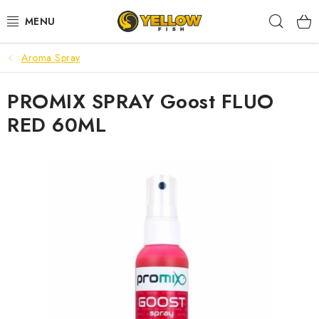
Prejsť
Hľad
na
obsah
Aroma Spray
NOVINKY 2026
PROMIX SPRAY Goost FLUO
LETNÉ ZĽAVY
RED 60ML
HALDORADO
PRÚTY
NAVIJAKY
ARÓMY
KRMIVÁ,NÁSTRAHY