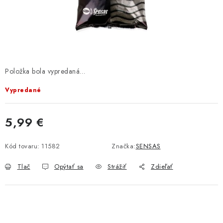
BIŽUTERIA-DOPLNKY
TAŠKY A PÚZDRA
PRETEKÁRSKE SEDAČKY
Položka bola vypredaná…
NA STUDENÚ VODU
Vypredané
DARČEKOVÝ POUKAZ
5,99 €
OBCHODNÉ PODMIENKY
Jednotková cena:
Kód tovaru:
11582
Značka:
SENSAS
MOJA OBJEDNÁVKA
Tlač
Opýtať sa
Strážiť
Zdieľať
VRATKY - ODSTÚPENIE OD ZMLUVY - REKLAMACIU
KONTAKTY