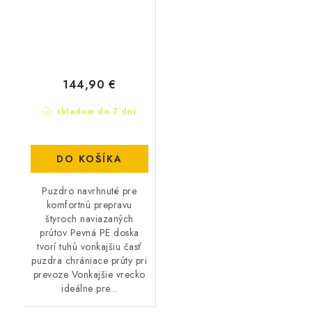
144,90 €
skladom do 7 dní
DO KOŠÍKA
Puzdro navrhnuté pre
komfortnú prepravu
štyroch naviazaných
prútov Pevná PE doska
tvorí tuhú vonkajšiu časť
puzdra chrániace prúty pri
prevoze Vonkajšie vrecko
ideálne pre...