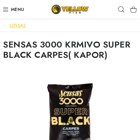
Prejsť
Hľad
na
obsah
SENSAS
NOVINKY 2026
SENSAS 3000 KRMIVO SUPER
LETNÉ ZĽAVY
BLACK CARPES( KAPOR)
HALDORADO
PRÚTY
NAVIJAKY
ARÓMY
KRMIVÁ,NÁSTRAHY