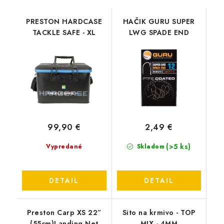
PRESTON HARDCASE
HAČIK GURU SUPER
TACKLE SAFE - XL
LWG SPADE END
99,90 €
2,49 €
(>5 ks)
Vypredané
Skladom
DETAIL
DETAIL
Preston Carp XS 22”
Sito na krmivo - TOP
(55cm)Landing Net
MIX - 4MM