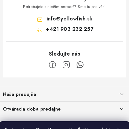
Potrebujete s niečím poradiť? Sme tu pre vás!
info
@
yellowfish.sk
+421 903 232 257
Z
á
Naša predajňa
p
ä
Kristian Szikonya-YELLOWFISH
,
Otváracia doba predajne
Námestie Slobody 1164/1,
t
946 32 Marcelová
i
Pondelok-Piatok: 8.00-17.00 hod.
Google map - plánovanie cesty
Informácie
Obedňajšia prestávka 12.00-12.30 hod.
Pozrite Google mapu