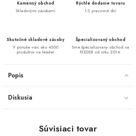
Kamenný obchod
Rýchle dodanie tovaru
DOPRAVA
Skladovými zásobami
1-2 pracovné dni
VŠEOBECNÉ NARIADENIE O BEZPEČNOSTI
PRODUKTOV (GPSR)
Skutočné skladové zásoby
Špecializovaný obchod
ZNAČKY
V ponuke viac ako 4500
Sme špecializovany obchod na
produktov na feeder
FEEDER od roku 2014.
Doprava
Navštívte našu predajňu v MARCELOVEJ »
Popis
Diskusia
Súvisiaci tovar