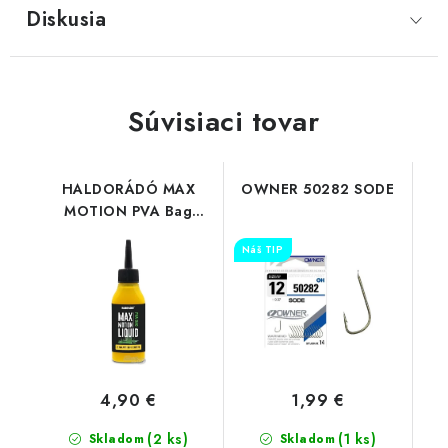
Diskusia
Súvisiaci tovar
HALDORÁDÓ MAX
OWNER 50282 SODE
MOTION PVA Bag
Liquid - Champion
Náš TIP
Corn
4,90 €
1,99 €
(2 ks)
(1 ks)
Skladom
Skladom