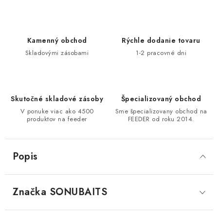
DOPRAVA
VŠEOBECNÉ NARIADENIE O BEZPEČNOSTI
Kamenný obchod
Rýchle dodanie tovaru
PRODUKTOV (GPSR)
Skladovými zásobami
1-2 pracovné dni
ZNAČKY
Doprava
Navštívte našu predajňu v MARCELOVEJ »
Skutočné skladové zásoby
Špecializovaný obchod
V ponuke viac ako 4500
Sme špecializovany obchod na
produktov na feeder
FEEDER od roku 2014.
Popis
Značka
 SONUBAITS