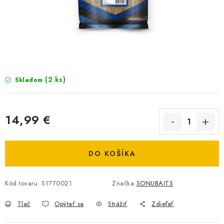
BIŽUTERIA-DOPLNKY
TAŠKY A PÚZDRA
PRETEKÁRSKE SEDAČKY
NA STUDENÚ VODU
(2 ks)
Skladom
DARČEKOVÝ POUKAZ
14,99 €
OBCHODNÉ PODMIENKY
Jednotková cena:
DO KOŠÍKA
MOJA OBJEDNÁVKA
VRATKY - ODSTÚPENIE OD ZMLUVY - REKLAMACIU
Kód tovaru:
S1770021
Značka:
SONUBAITS
Tlač
Opýtať sa
Strážiť
Zdieľať
KONTAKTY