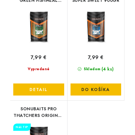
GREEN FISHMEAL
SUPER SWEET 900GR
900GR
7,99 €
7,99 €
(4 ks)
Vypredané
Skladom
DETAIL
DO KOŠÍKA
SONUBAITS PRO
THATCHERS ORIGINAL
900GR
Náš TIP