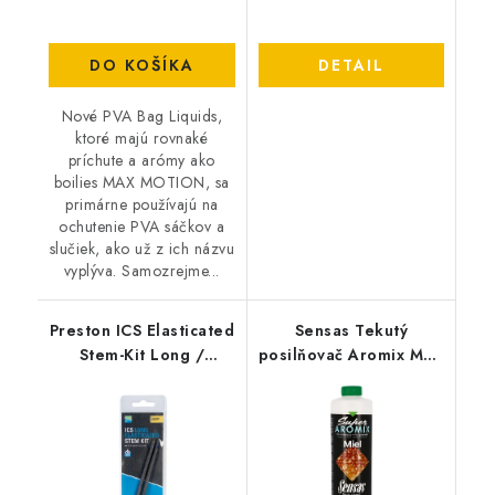
DO KOŠÍKA
DETAIL
Nové PVA Bag Liquids,
ktoré majú rovnaké
príchute a arómy ako
boilies MAX MOTION, sa
primárne používajú na
ochutenie PVA sáčkov a
slučiek, ako už z ich názvu
vyplýva. Samozrejme...
Preston ICS Elasticated
Sensas Tekutý
Stem-Kit Long /
posilňovač Aromix MED
Standard
500ml