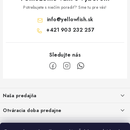
Potrebujete s niečím poradiť? Sme tu pre vás!
info
@
yellowfish.sk
+421 903 232 257
Z
á
Naša predajňa
p
ä
Kristian Szikonya-YELLOWFISH
,
Otváracia doba predajne
Námestie Slobody 1164/1,
t
946 32 Marcelová
i
Pondelok-Piatok: 8.00-17.00 hod.
Google map - plánovanie cesty
Informácie
Obedňajšia prestávka 12.00-12.30 hod.