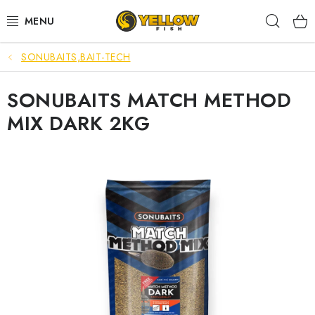
Prejsť
Hľad
na
obsah
SONUBAITS,BAIT-TECH
NOVINKY 2026
SONUBAITS MATCH METHOD
LETNÉ ZĽAVY
MIX DARK 2KG
HALDORADO
PRÚTY
NAVIJAKY
ARÓMY
KRMIVÁ,NÁSTRAHY