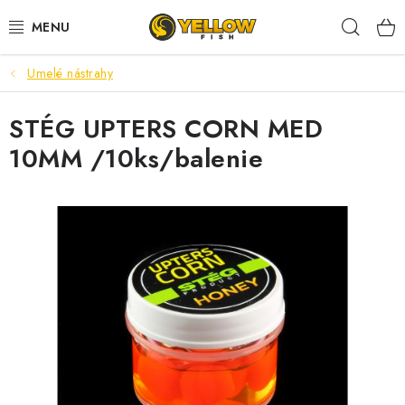
Prejsť
Hľad
na
obsah
Umelé nástrahy
NOVINKY 2026
STÉG UPTERS CORN MED
LETNÉ ZĽAVY
10MM /10ks/balenie
HALDORADO
PRÚTY
NAVIJAKY
ARÓMY
KRMIVÁ,NÁSTRAHY