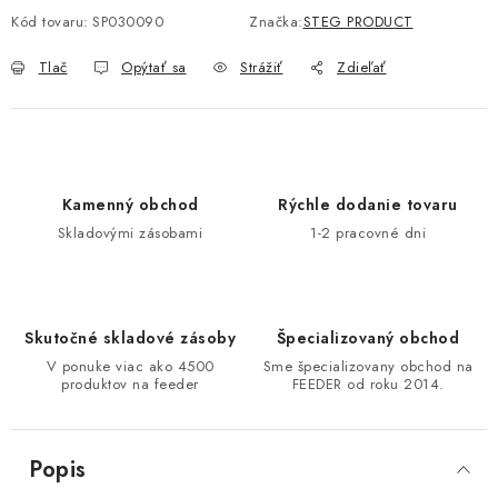
Kód tovaru:
SP030090
Značka:
STEG PRODUCT
DOPRAVA
Tlač
Opýtať sa
Strážiť
Zdieľať
VŠEOBECNÉ NARIADENIE O BEZPEČNOSTI
PRODUKTOV (GPSR)
ZNAČKY
Kamenný obchod
Rýchle dodanie tovaru
Doprava
Navštívte našu predajňu v MARCELOVEJ »
Skladovými zásobami
1-2 pracovné dni
Skutočné skladové zásoby
Špecializovaný obchod
V ponuke viac ako 4500
Sme špecializovany obchod na
produktov na feeder
FEEDER od roku 2014.
Popis