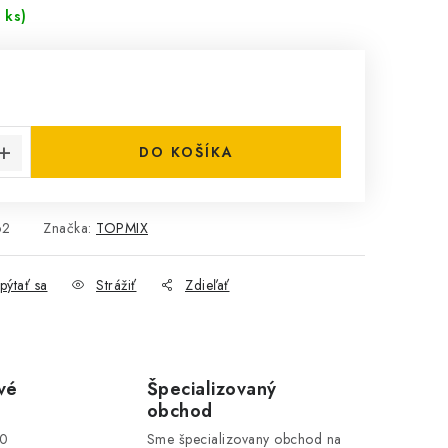
 ks)
cena:
DO KOŠÍKA
62
Značka:
TOPMIX
pýtať sa
Strážiť
Zdieľať
vé
Špecializovaný
obchod
00
Sme špecializovany obchod na