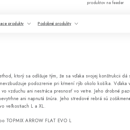
produktov na feeder
iace produkty
Podobné produkty
od, ktorý sa odlišuje tým, že sa vďaka svojej konštrukcii dá 
nevzbudzuje podozrenie pri kŕmení rýb okolo košíka. Vďaka vo
a vo vzduchu ani nestráca presnosť vo vetre. Jeho drobné pazú
 nevytrhne ani napnutá šnúra. Jeho stredové rebrá sú zošikmen
vo veľkostiach L a XL.
ebo TOPMIX ARROW FLAT EVO L