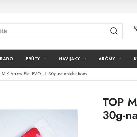
ORADO
PRÚTY
NAVIJAKY
ARÓMY
K
 MIX Arrow Flat EVO - L 30g-na daleke hody
TOP MI
30g-na