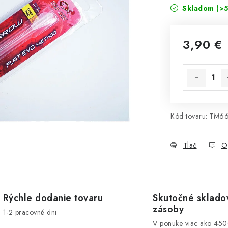
Skladom
(>5
3,90 €
Jednotková 
Kód tovaru:
TM6
Tlač
O
Rýchle dodanie tovaru
Skutočné sklado
zásoby
1-2 pracovné dni
V ponuke viac ako 45