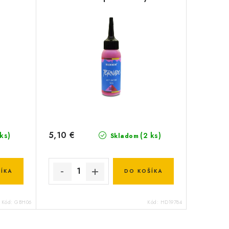
5,10 €
 ks)
(2 ks)
Skladom
ÍKA
DO KOŠÍKA
Kód:
GBH06
Kód:
HD19784