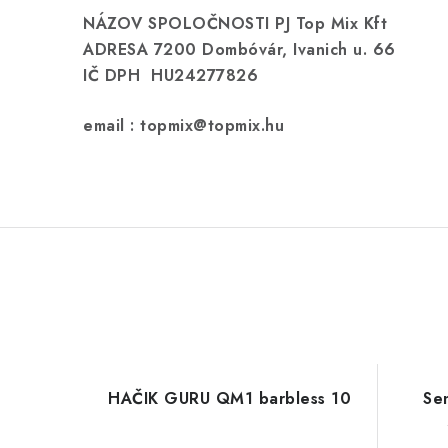
NÁZOV SPOLOČNOSTI PJ Top Mix Kft
ADRESA 7200 Dombóvár, Ivanich u. 66
IČ DPH HU24277826
email : topmix@topmix.hu
HAČIK GURU QM1 barbless 10
Se