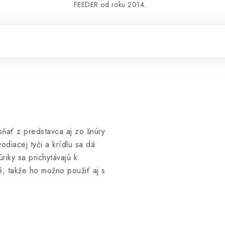
FEEDER od roku 2014.
sňať z predstavca aj zo šnúry
diacej tyči a krídlu sa dá
riky sa prichytávajú k
é, takže ho možno použiť aj s