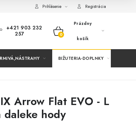
Prihlásenie
Registrácia
Prázdny
+421 903 232
257
NÁKUPNÝ
košík
KOŠÍK
RMIVÁ,NÁSTRAHY
BIŽUTERIA-DOPLNKY
TAŠKY
X Arrow Flat EVO - L
 daleke hody