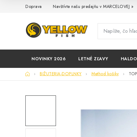
Prejsť
Doprava
Navštívte našu predajňu v MARCELOVEJ »
na
obsah
NOVINKY 2026
LETNÉ ZĽAVY
HALD
Domov
BIŽUTERIA-DOPLNKY
Method košiky
TOP