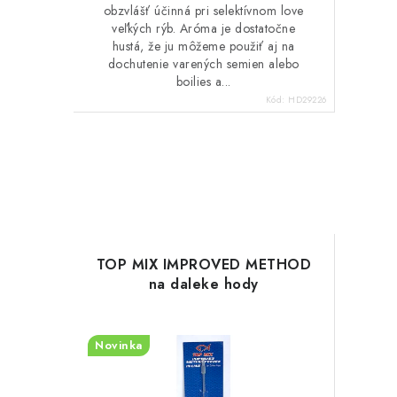
obzvlášť účinná pri selektívnom love
veľkých rýb. Aróma je dostatočne
hustá, že ju môžeme použiť aj na
dochutenie varených semien alebo
boilies a...
Kód:
HD29226
TOP MIX IMPROVED METHOD
na daleke hody
Novinka