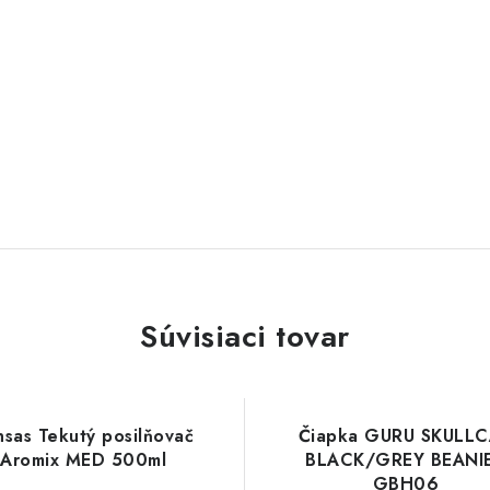
Súvisiaci tovar
nsas Tekutý posilňovač
Čiapka GURU SKULL
Aromix MED 500ml
BLACK/GREY BEANIE
GBH06