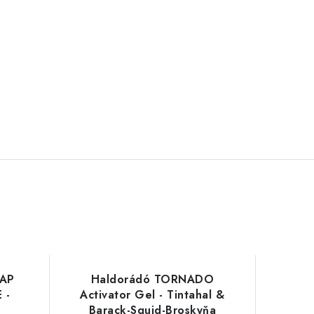
CAP
Haldorádó TORNADO
 -
Activator Gel - Tintahal &
Barack-Squid-Broskyňa