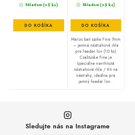
(>5 ks)
(>5 ks)
Skladom
Skladom
DO KOŠÍKA
DO KOŠÍKA
Maros bait spike Fine 7mm
– jemná nástrahová ihla
pre feeder lov (10 ks)
Csalitüske Fine je
špeciálne navrhnutá
nástrahová ihla / tŕň na
nástrahy, ideálna pre
jemný feeder lov...
Sledujte nás na Instagrame