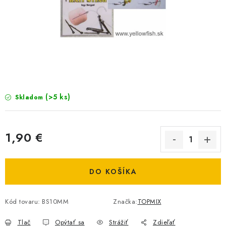
BIŽUTERIA-DOPLNKY
TAŠKY A PÚZDRA
PRETEKÁRSKE SEDAČKY
NA STUDENÚ VODU
(>5 ks)
Skladom
DARČEKOVÝ POUKAZ
OBCHODNÉ PODMIENKY
1,90 €
Jednotková cena:
MOJA OBJEDNÁVKA
DO KOŠÍKA
VRATKY - ODSTÚPENIE OD ZMLUVY - REKLAMACIU
Kód tovaru:
BS10MM
Značka:
TOPMIX
KONTAKTY
Tlač
Opýtať sa
Strážiť
Zdieľať