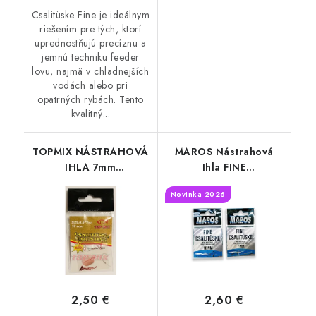
Csalitüske Fine je ideálnym
riešením pre tých, ktorí
uprednostňujú precíznu a
jemnú techniku feeder
lovu, najmä v chladnejších
vodách alebo pri
opatrných rybách. Tento
kvalitný...
TOPMIX NÁSTRAHOVÁ
MAROS Nástrahová
IHLA 7mm
Ihla FINE
wafter(Wafters
7mm(nástrahový trň-
Novinka 2026
Nástrahový
jemný)
tŕň,nástrahový osteň) -
7MM
2,50 €
2,60 €