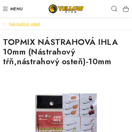
Prejsť
Hľad
na
obsah
Návnadový osteň
NOVINKY 2026
TOPMIX NÁSTRAHOVÁ IHLA
LETNÉ ZĽAVY
10mm (Nástrahový
HALDORADO
tŕň,nástrahový osteň)-10mm
PRÚTY
NAVIJAKY
ARÓMY
KRMIVÁ,NÁSTRAHY