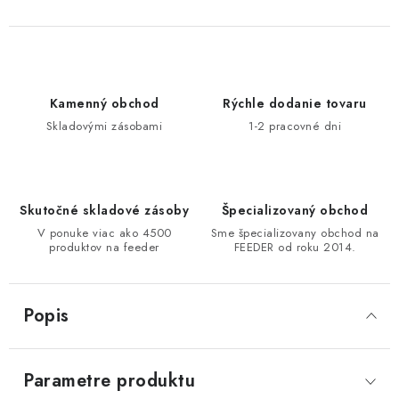
DOPRAVA
VŠEOBECNÉ NARIADENIE O BEZPEČNOSTI
PRODUKTOV (GPSR)
Kamenný obchod
Rýchle dodanie tovaru
Skladovými zásobami
1-2 pracovné dni
ZNAČKY
Doprava
Navštívte našu predajňu v MARCELOVEJ »
Skutočné skladové zásoby
Špecializovaný obchod
V ponuke viac ako 4500
Sme špecializovany obchod na
produktov na feeder
FEEDER od roku 2014.
Popis
Parametre produktu