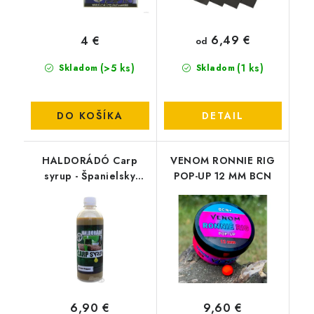
6,49 €
4 €
od
(>5 ks)
(1 ks)
Skladom
Skladom
DO KOŠÍKA
DETAIL
HALDORÁDÓ Carp
VENOM RONNIE RIG
syrup - Španielsky
POP-UP 12 MM BCN
lieskový orech 500ml
6,90 €
9,60 €