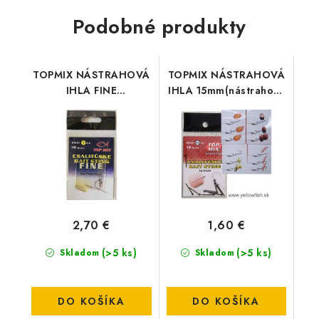
Podobné produkty
TOPMIX NÁSTRAHOVÁ
TOPMIX NÁSTRAHOVÁ
IHLA FINE
IHLA 15mm(nástrahový
7mm(nástrahový
tŕň,nástrahový
trň,nástrahovy osteň) -
osteň)-15MM
7MM
2,70 €
1,60 €
(>5 ks)
(>5 ks)
Skladom
Skladom
DO KOŠÍKA
DO KOŠÍKA