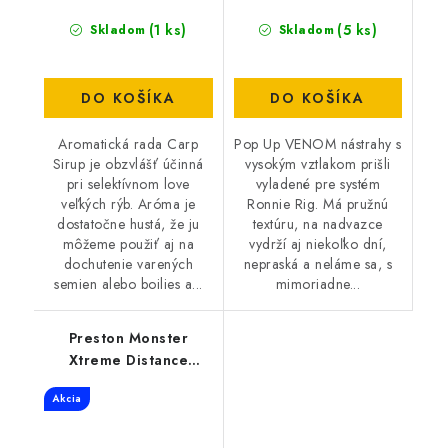
(1 ks)
(5 ks)
Skladom
Skladom
DO KOŠÍKA
DO KOŠÍKA
Aromatická rada Carp
Pop Up VENOM nástrahy s
Sirup je obzvlášť účinná
vysokým vztlakom prišli
pri selektívnom love
vyladené pre systém
veľkých rýb. Aróma je
Ronnie Rig. Má pružnú
dostatočne hustá, že ju
textúru, na nadvazce
môžeme použiť aj na
vydrží aj niekoľko dní,
dochutenie varených
nepraská a neláme sa, s
semien alebo boilies a...
mimoriadne...
Preston Monster
Xtreme Distance
Feeder 3.8M 150gr
Akcia